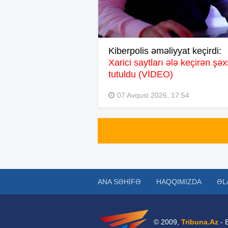
Kiberpolis əməliyyat keçirdi:
Xarici saytları ələ keçirən şəx
tutuldu (VİDEO)
07 Avqust 2026, 17:54
ANA SƏHIFƏ
HAQQIMIZDA
ƏL
© 2009,
Tribuna.Az
- 