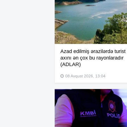
Azad edilmiş ərazilərdə turist
axını ən çox bu rayonlaradır
(ADLAR)
08 Avqust 2026, 13:04