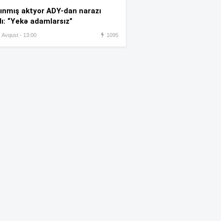
:42
almağa çalışdı – 5 illik həbs
ınmış aktyor ADY-dan narazı
edildi
dı: “Yekə adamlarsız”
, Avqust - 13:00
1095
Azərbaycanlı rezident həkim
:35
Türkiyədə intihara cəhd edib
Yandırılaraq öldürülən ər-
:27
arvadın – FOTOSU
Məsud Pezeşkianın oğlu
:22
türkcə danışdı –
VİDEO
“Ən böyük arzum 107 yaşına
:17
kimi yaşamaqdır”-
Kemeron
Diaz
İstirahət günü çimərliklərin
:14
havası açıqlandı