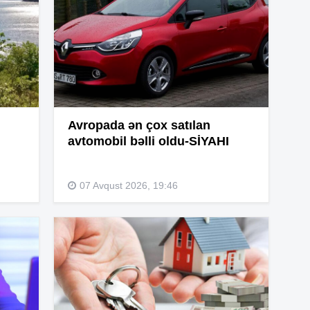
13
13
13
Avropada ən çox satılan
avtomobil bəlli oldu-SİYAHI
12
07 Avqust 2026, 19:46
12
12