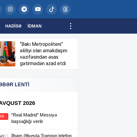
HADISƏ
İDMAN
“Bakı Metropoliteni”
əlilliyi olan əməkdaşını
vəzifəsindən əsas
gətirmədən azad etdi
ƏBƏR LENTİ
 AVQUST 2026
“Real Madrid” Messiyə
:49
başsağlığı verib
İlham Əliyevlə Trampın telefon