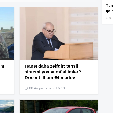
14
Tan
qal
03
14
14
14
nı
Hansı daha zəifdir: təhsil
sistemi yoxsa müəllimlər? –
14
Dosent İlham Əhmədov
08 Avqust 2026, 16:18
14