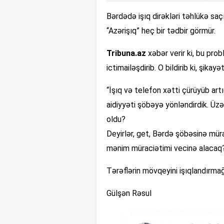
Bərdədə işıq dirəkləri təhlükə saç
“Azərişıq” heç bir tədbir görmür.
Tribuna.az
xəbər verir ki, bu pro
ictimailəşdirib. O bildirib ki, şika
“İşıq və telefon xətti çürüyüb artıq
aidiyyəti şöbəyə yönləndirdik. Üzə
oldu?
Deyirlər, get, Bərdə şöbəsinə mür
mənim müraciətimi vecinə alacaq?
Tərəflərin mövqeyini işıqlandırmağ
Gülşən Rəsul