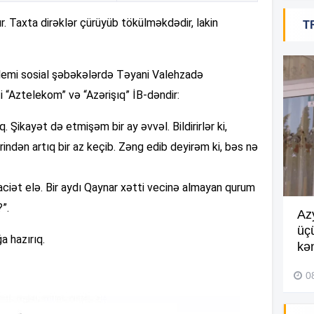
ır. Taxta dirəklər çürüyüb tökülməkdədir, lakin
T
19
blemi sosial şəbəkələrdə Təyani Valehzadə
yəti “Aztelekom” və “Azərişıq” İB-dəndir:
18
. Şikayət də etmişəm bir ay əvvəl. Bildirirlər ki,
18
rindən artıq bir az keçib. Zəng edib deyirəm ki, bəs nə
aciət elə. Bir aydı Qaynar xətti vecinə almayan qurum
18
”.
Göyçayda məktəb binası
Az
acınacaqlı durumda –
VİDEO
üç
a hazırıq.
kən
04 Avqust 2026, 20:48
17
0
17