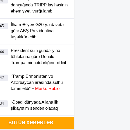
:47
danışığında TRIPP layihəsinin
əhəmiyyəti vurğulanıb
İlham Əliyev G20-yə dəvətə
:45
görə ABŞ Prezidentinə
təşəkkür edib
Prezident sülh gündəliyinə
:44
töhfələrinə görə Donald
Trampa minnətdarlığını bildirib
“Tramp Ermənistan və
:42
Azərbaycan arasında sülhü
təmin etdi” –
Marko Rubio
“Əbədi dünyada Allaha ilk
:34
şikayətim səndən olacaq”
İlham Əliyevlə Donald Tramp
BÜTÜN XƏBƏRLƏR
:01
arasında telefon danışığı olub