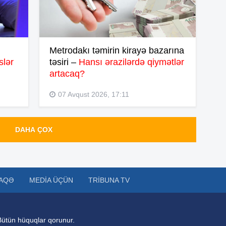
12
11
Metrodakı təmirin kirayə bazarına
slər
təsiri –
Hansı ərazilərdə qiymətlər
11
artacaq?
07 Avqust 2026, 17:11
11
DAHA ÇOX
11
AQƏ
MEDIA ÜÇÜN
TRIBUNA TV
11
Bütün hüquqlar qorunur.