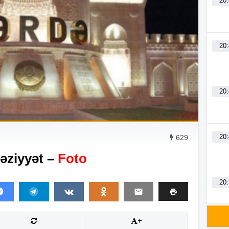
20
20
20
20
629
vəziyyət –
Foto
20
20
+