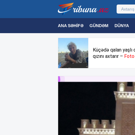
ANA SƏHIFƏ
GÜNDƏM
DÜNYA
MƏDƏNIYYƏT
MAQAZIN
TEXNOL
Küçədə qalan yaşlı 
qızını axtarır –
Foto