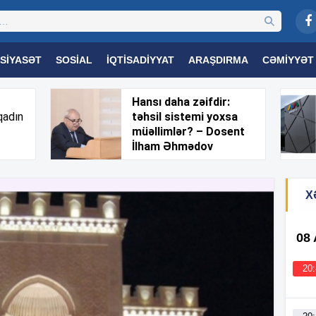
SIYASƏT
SOSIAL
İQTISADIYYAT
ARAŞDIRMA
CƏMIYYƏT
OGIYA
TƏHSIL
SAĞLAMLIQ
MARAQLI
TRIBUNA TV
Hansı daha zəifdir:
qadın
təhsil sistemi yoxsa
müəllimlər? – Dosent
İlham Əhmədov
X
08
20