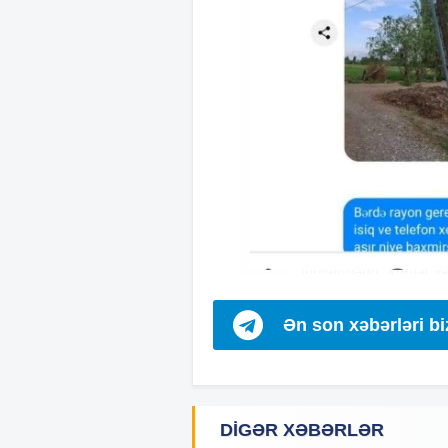
Ən son xəbərləri b
DIGƏR XƏBƏRLƏR