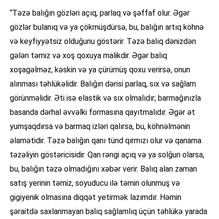
“Təzə balığın gözləri açıq, parlaq və şəffaf olur. Əgər
gözlər bulanıq və ya çökmüşdürsə, bu, balığın artıq köhnə
və keyfiyyətsiz olduğunu göstərir. Təzə balıq dənizdən
gələn təmiz və xoş qoxuya malikdir. Əgər balıq
xoşagəlməz, kəskin və ya çürümüş qoxu verirsə, onun
alınması təhlükəlidir. Balığın dərisi parlaq, sıx və sağlam
görünməlidir. Əti isə elastik və sıx olmalıdır; barmağınızla
basanda dərhal əvvəlki formasına qayıtmalıdır. Əgər ət
yumşaqdırsa və barmaq izləri qalırsa, bu, köhnəlmənin
əlamətidir. Təzə balığın qanı tünd qırmızı olur və qanama
təzəliyin göstəricisidir. Qan rəngi açıq və ya solğun olarsa,
bu, balığın təzə olmadığını xəbər verir. Balıq alan zaman
satış yerinin təmiz, soyuducu ilə təmin olunmuş və
gigiyenik olmasına diqqət yetirmək lazımdır. Həmin
şəraitdə saxlanmayan balıq sağlamlıq üçün təhlükə yarada