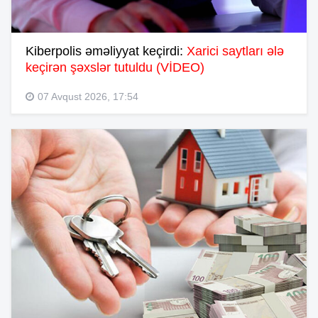
Kiberpolis əməliyyat keçirdi:
Xarici saytları ələ
keçirən şəxslər tutuldu (VİDEO)
07 Avqust 2026, 17:54