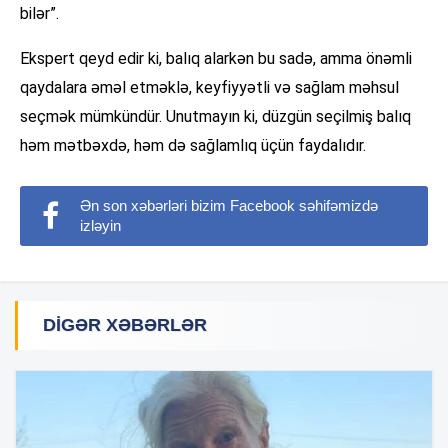
bilər”.
Ekspert qeyd edir ki, balıq alarkən bu sadə, amma önəmli
qaydalara əməl etməklə, keyfiyyətli və sağlam məhsul
seçmək mümkündür. Unutmayın ki, düzgün seçilmiş balıq
həm mətbəxdə, həm də sağlamlıq üçün faydalıdır.
Ən son xəbərləri bizim Facebook səhifəmizdə
izləyin
DIGƏR XƏBƏRLƏR