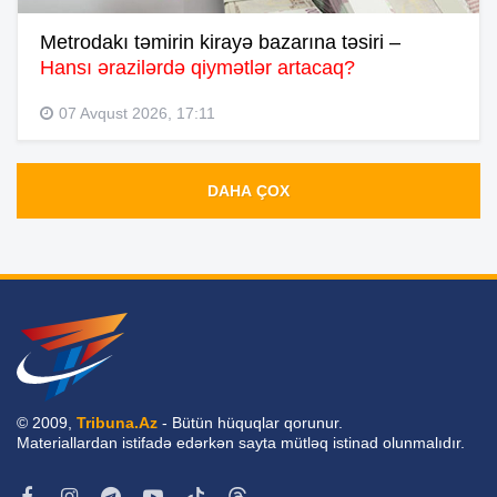
Metrodakı təmirin kirayə bazarına təsiri –
Hansı ərazilərdə qiymətlər artacaq?
07 Avqust 2026, 17:11
DAHA ÇOX
© 2009,
Tribuna.Az
- Bütün hüquqlar qorunur.
Materiallardan istifadə edərkən sayta mütləq istinad olunmalıdır.