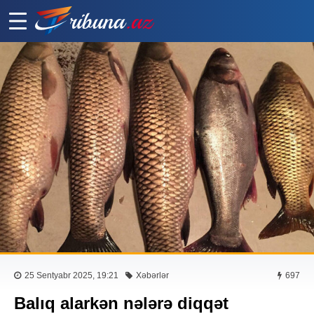
25 Sentyabr 2025, 19:21
Xəbərlər
697
Balıq alarkən nələrə diqqət