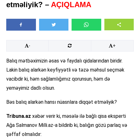
etməliyik? –
AÇIQLAMA
-
+
Balıq mətbəximizin əsas və faydalı qidalarından biridir.
Lakin balıq alarkən keyfiyyətli və təzə məhsul seçmək
vacibdir ki, həm sağlamlığımız qorunsun, həm də
yeməyimiz dadlı olsun.
Bəs balıq alarkən hansı nüasnlara diqqət etməliyik?
Tribuna.az
xəbər verir ki, məsələ ilə bağlı qisa eksperti
Ağa Salmanov Milli.az-a bildirib ki, balığın gözü parlaq və
şəffaf olmalıdır: