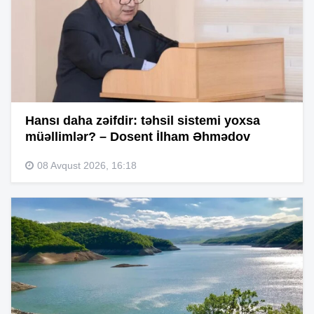
Hansı daha zəifdir: təhsil sistemi yoxsa
müəllimlər? – Dosent İlham Əhmədov
08 Avqust 2026, 16:18