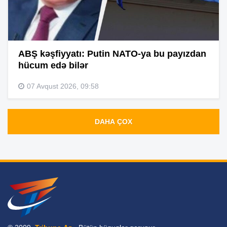
ABŞ kəşfiyyatı: Putin NATO-ya bu payızdan
hücum edə bilər
07 Avqust 2026, 09:58
DAHA ÇOX