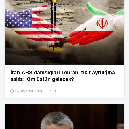
İran-ABŞ danışıqları Tehranı fikir ayrılığına
salıb: Kim üstün gələcək?
07 Avqust 2026, 11:30