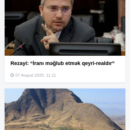
Rezayi: “İranı məğlub etmək qeyri-realdır”
07 Avqust 2026, 11:11