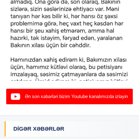
Ən son xəbərləri bizim Youtube kanalımızda izləyin
DIGƏR XƏBƏRLƏR