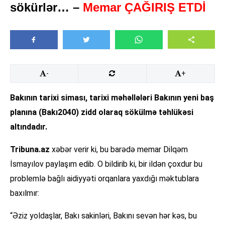
sökürlər… –
Memar ÇAĞIRIŞ ETDİ
-
+
Bakının tarixi siması, tarixi məhəllələri Bakının yeni baş
planına (Bakı2040) zidd olaraq sökülmə təhlükəsi
altındadır.
Tribuna.az
xəbər verir ki, bu barədə memar Dilqəm
İsmayılov paylaşım edib. O bildirib ki, bir ildən çoxdur bu
problemlə bağlı aidiyyəti orqanlara yaxdığı məktublara
baxılmır:
“Əziz yoldaşlar, Bakı sakinləri, Bakını sevən hər kəs, bu