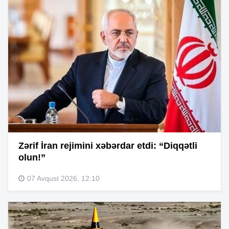
Zərif İran rejimini xəbərdar etdi: “Diqqətli
olun!”
07 Avqust 2026, 12:10