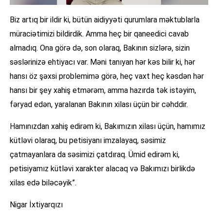
Biz artıq bir ildir ki, bütün aidiyyəti qurumlara məktublarla
müraciətimizi bildirdik. Amma heç bir qaneedici cavab
almadıq. Ona görə də, son olaraq, Bakının sizlərə, sizin
səslərinizə ehtiyacı var. Məni tanıyan hər kəs bilir ki, hər
hansı öz şəxsi problemimə görə, heç vaxt heç kəsdən hər
hansı bir şey xahiş etmərəm, amma hazırda tək istəyim,
fəryad edən, yaralanan Bakının xilası üçün bir cəhddir.
Hamınızdan xahiş edirəm ki, Bakımızın xilası üçün, hamımız
kütləvi olaraq, bu petisiyanı imzalayaq, səsimiz
çatmayanlara da səsimizi çatdıraq. Ümid edirəm ki,
petisiyamız kütləvi xarakter alacaq və Bakımızı birlikdə
xilas edə biləcəyik”.
Nigar İxtiyarqızı