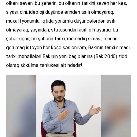
ölkəni sevən, bu şəhərin, bu ölkənin tarixini sevən hər kəs,
siyasi, dini, ideoloji düşüncələrindən asılı olmayaraq,
müxalifyönümlü, iqtidaryönümlü düşüncələrdən asılı
olmayaraq, yaşından, statusundan asılı olmayaraq, bu
şəhər üçün, bu şəhərin tarixi, memarlıq siması, ruhunu
qorumaq istəyən hər kəsə səslənirəm, Bakının tarixi siması,
tarixi məhəllələri Bakının yeni baş planına (Bakı2040) zidd
olaraq sökülmə təhlükəsi altındadır!