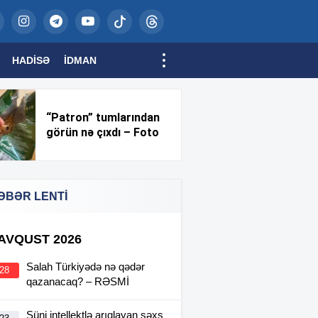
HADISƏ
İDMAN
“Patron” tumlarından
görün nə çıxdı – Foto
ƏBƏR LENTİ
 AVQUST 2026
Salah Türkiyədə nə qədər
:28
qazanacaq? – RƏSMİ
Süni intellektlə arıqlayan şəxs