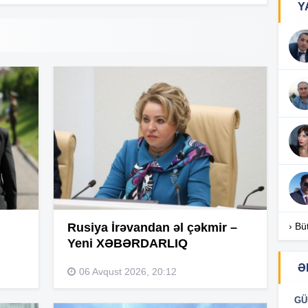
Y
16
16
16
16
Rusiya İrəvandan əl çəkmir –
› Bü
Yeni XƏBƏRDARLIQ
Ə
06 Avqust 2026, 20:12
16
GÜ