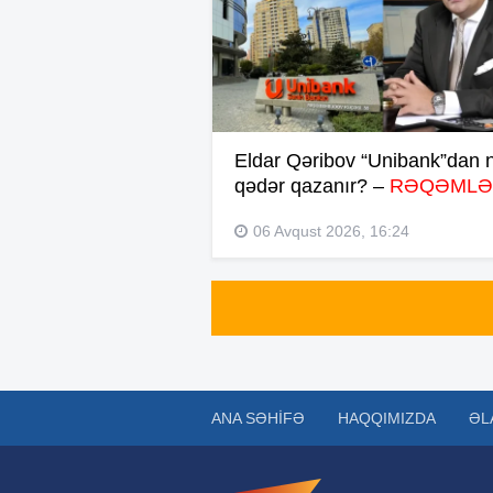
Eldar Qəribov “Unibank”dan 
qədər qazanır? –
RƏQƏMLƏ
06 Avqust 2026, 16:24
ANA SƏHIFƏ
HAQQIMIZDA
ƏL