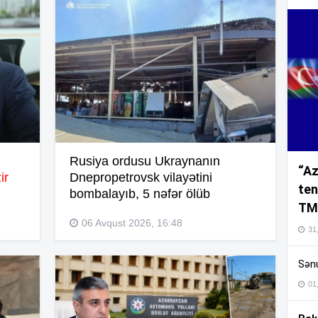
16
16
Rusiya ordusu Ukraynanın
“Az
16
ir
Dnepropetrovsk vilayətini
ten
bombalayıb, 5 nəfər ölüb
TM
16
06 Avqust 2026, 16:48
31,
Sənu
16
01
16