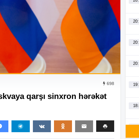
20
20
20
20
698
19
skvaya qarşı sinxron hərəkət
18
18