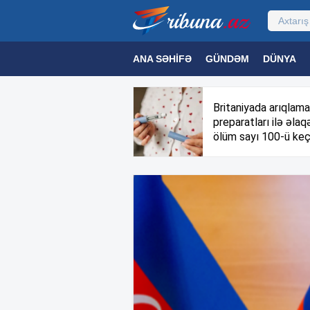
ANA SƏHIFƏ
GÜNDƏM
DÜNYA
MƏDƏNIYYƏT
MAQAZIN
TEXNOL
Britaniyada arıqlama
preparatları ilə əlaqə
ölüm sayı 100-ü keç