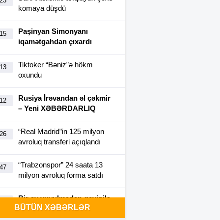
:23
komaya düşdü
Paşinyan Simonyanı
:15
iqamətgahdan çıxardı
Tiktoker “Bəniz”ə hökm
:13
oxundu
Rusiya İrəvandan əl çəkmir
:12
– Yeni XƏBƏRDARLIQ
“Real Madrid”in 125 milyon
:26
avroluq transferi açıqlandı
“Trabzonspor” 24 saata 13
:47
milyon avroluq forma satdı
Bir ay yuyulmadan geyinilə
:40
BÜTÜN XƏBƏRLƏR
bilən futbolka yaradıldı-
FOTO