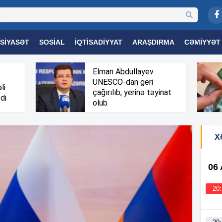
SIYASƏT
SOSIAL
İQTISADIYYAT
ARAŞDIRMA
CƏMIYYƏT
OGIYA
TƏHSIL
SAĞLAMLIQ
MARAQLI
TRIBUNA TV
Elman Abdullayev
UNESCO-dan geri
li
çağırılıb, yerinə təyinat
di
olub
X
06
20