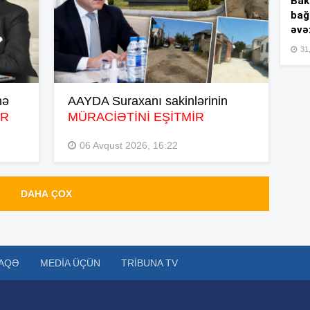
Bakı
bağ
əvə
15
31,
15
nə
AAYDA Suraxanı sakinlərinin
R
MÜRACİƏTİNİ EŞİTMİR
06 Avqust 2026, 16:22
15
DAHA ÇOX
15
AQƏ
MEDIA ÜÇÜN
TRIBUNA TV
15