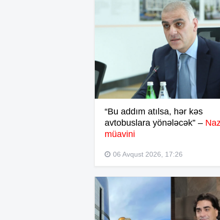
“Bu addım atılsa, hər kəs
avtobuslara yönələcək” –
Naz
müavini
06 Avqust 2026, 17:26