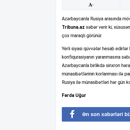
-
Azərbaycanla Rusiya arasında mövc
Tribuna.az
xəbər verir ki, xüsus
çox maraqlı görünür.
Yerli siyasi qüvvələr hesab edirlər
konfiqurasiyanın yaranmasına səbə
Azərbaycanla birlikdə sinxron hərə
münasibətlərinin korlanması ilə p
Rusiya ilə münasibətləri hər gün kor
Fərda Uğur
Ən son xəbərləri b