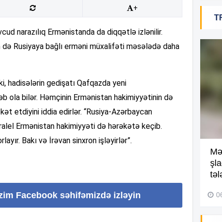
+
T
18
ud narazılıq Ermənistanda da diqqətlə izlənilir.
ən də Rusiyaya bağlı erməni müxalifəti məsələdə daha
18
 ki, hadisələrin gedişatı Qafqazda yeni
b ola bilər. Həmçinin Ermənistan hakimiyyətinin də
kət etdiyini iddia edirlər. “Rusiya-Azərbaycan
18
aralel Ermənistan hakimiyyəti də hərəkətə keçib.
layır. Bakı və İrəvan sinxron işləyirlər”.
Kompleksdə faciə: 2 yaşlı
Mə
17
uşaq hovuzda boğuldu –
şl
Video
təl
izim Facebook səhifəmizdə izləyin
29 İyul 2026, 16:21
0
17