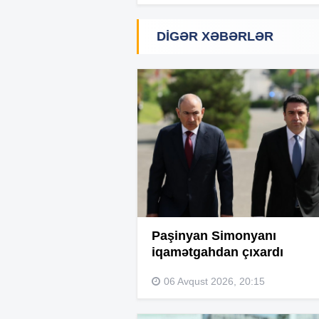
DIGƏR XƏBƏRLƏR
Paşinyan Simonyanı
iqamətgahdan çıxardı
06 Avqust 2026, 20:15