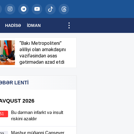
HADISƏ
İDMAN
“Bakı Metropoliteni”
əlilliyi olan əməkdaşını
vəzifəsindən əsas
gətirmədən azad etdi
ƏBƏR LENTİ
 AVQUST 2026
Bu dərman infarkt və insult
:51
riskini azaldır
Məşhur müğənni Cansever