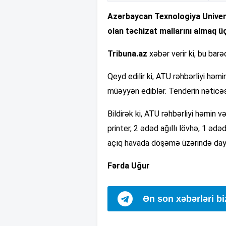
Azərbaycan Texnologiya Univers
olan təchizat mallarını almaq ü
Tribuna.az
xəbər verir ki, bu bar
Qeyd edilir ki, ATU rəhbərliyi hə
müəyyən ediblər. Tenderin nəticəsi
Bildirək ki, ATU rəhbərliyi həmin 
printer, 2 ədəd ağıllı lövhə, 1 ədə
açıq havada döşəmə üzərində day
Fərda Uğur
Ən son xəbərləri b