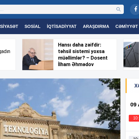
SIYASƏT
SOSIAL
İQTISADIYYAT
ARAŞDIRMA
CƏMIYYƏT
OGIYA
TƏHSIL
SAĞLAMLIQ
MARAQLI
TRIBUNA TV
Hansı daha zəifdir:
qadın
təhsil sistemi yoxsa
müəllimlər? – Dosent
İlham Əhmədov
X
09
10