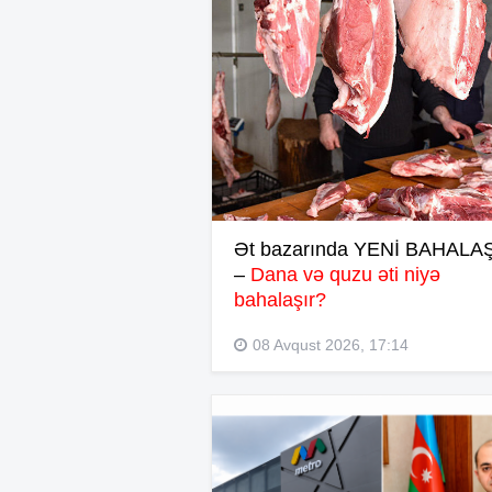
Ət bazarında YENİ BAHAL
–
Dana və quzu əti niyə
bahalaşır?
08 Avqust 2026, 17:14