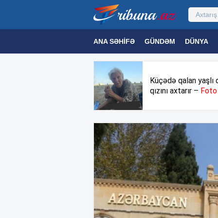
ANA SƏHIFƏ
GÜNDƏM
DÜNYA
MƏDƏNIYYƏT
MAQAZIN
TEXNOL
Küçədə qalan yaşlı 
qızını axtarır –
Foto