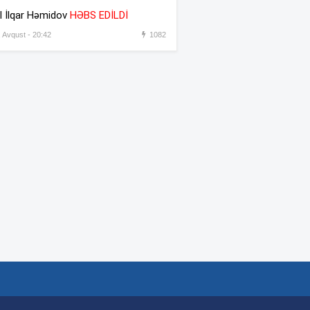
əməkdaşını vəzifəsindən
l İlqar Həmidov
HƏBS EDİLDİ
əsas gətirmədən azad etdi
, Avqust - 20:42
1082
Azərbaycandan sonra Türkiyə
:31
də məhdudiyyətləri qaldırdı
Messinin atası vəfat etdi
:30
“Prezident İlham Əliyev
:45
müharibəni qazandı, eyni
zamanda sülhü də qazandı” –
Hikmət Hacıyev
Bəzi yerlərdə 41 dərəcə isti
:44
olacaq –
XƏBƏRDARLIQ
Oğlu öldürülən ata qisas
:42
almağa çalışdı – 5 illik həbs
edildi