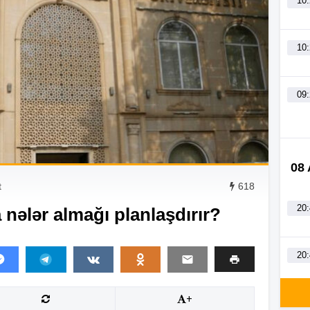
10
10
09
08
t
618
20
nələr almağı planlaşdırır?
20
+