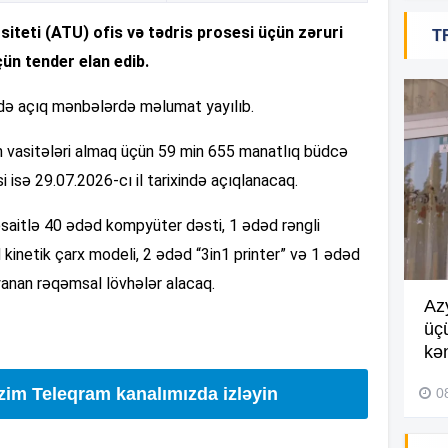
20
iteti (ATU) ofis və tədris prosesi üçün zəruri
T
çün tender elan edib.
20
ədə açıq mənbələrdə məlumat yayılıb.
min vasitələri almaq üçün 59 min 655 manatlıq büdcə
 isə 29.07.2026-cı il tarixində açıqlanacaq.
20
vəsaitlə 40 ədəd kompyüter dəsti, 1 ədəd rəngli
d kinetik çarx modeli, 2 ədəd “3in1 printer” və 1 ədəd
20
anan rəqəmsal lövhələr alacaq.
Göyçayda məktəb binası
Az
acınacaqlı durumda –
VİDEO
üç
20
kən
04 Avqust 2026, 20:48
izim Teleqram kanalımızda izləyin
0
19