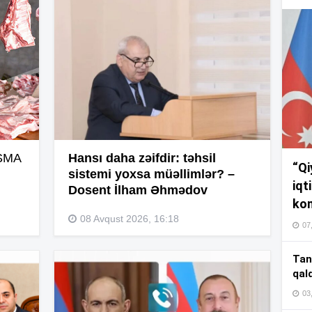
17
17
17
AŞMA
Hansı daha zəifdir: təhsil
“Qi
sistemi yoxsa müəllimlər? –
16
iqt
Dosent İlham Əhmədov
kom
08 Avqust 2026, 16:18
07
16
Tan
qal
03
16