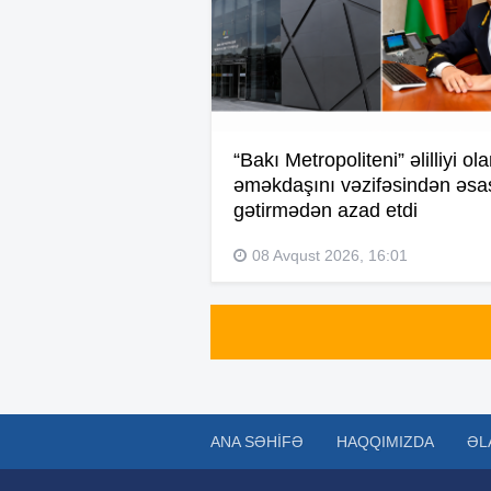
“Bakı Metropoliteni” əlilliyi ol
əməkdaşını vəzifəsindən əsa
gətirmədən azad etdi
08 Avqust 2026, 16:01
ANA SƏHIFƏ
HAQQIMIZDA
ƏL