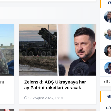
Y
18
18
18
17
nı
Zelenski: ABŞ Ukraynaya hər
› Bü
ay Patriot raketləri verəcək
17
Ə
08 Avqust 2026, 18:01
GÜ