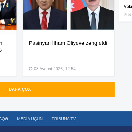
Vəki
07
15
15
an
Paşinyan İlham Əliyevə zəng etdi
s
14
08 Avqust 2026, 12:54
DAHA ÇOX
14
14
AQƏ
MEDIA ÜÇÜN
TRIBUNA TV