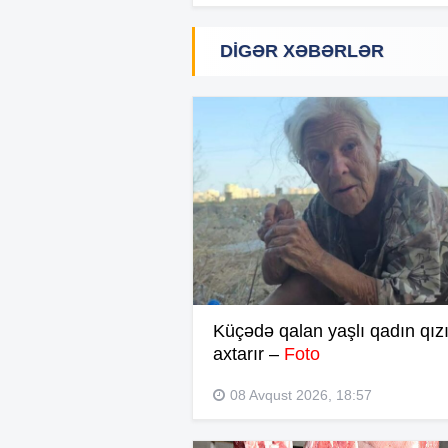
DIGƏR XƏBƏRLƏR
Küçədə qalan yaşlı qadın qızı
axtarır –
Foto
08 Avqust 2026, 18:57