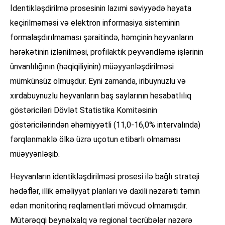
İdentikləşdirilmə prosesinin lazımi səviyyədə həyata
keçirilməməsi və elektron informasiya sisteminin
formalaşdırılmaması şəraitində, həmçinin heyvanların
hərəkətinin izlənilməsi, profilaktik peyvəndləmə işlərinin
ünvanlılığının (həqiqiliyinin) müəyyənləşdirilməsi
mümkünsüz olmuşdur. Eyni zamanda, iribuynuzlu və
xırdabuynuzlu heyvanların baş saylarının hesabatlılıq
göstəriciləri Dövlət Statistika Komitəsinin
göstəricilərindən əhəmiyyətli (11,0-16,0% intervalında)
fərqlənməklə ölkə üzrə uçotun etibarlı olmaması
müəyyənləşib.
Heyvanların identikləşdirilməsi prosesi ilə bağlı strateji
hədəflər, illik əməliyyat planları və daxili nəzarəti təmin
edən monitorinq reqlamentləri mövcud olmamışdır.
Mütərəqqi beynəlxalq və regional təcrübələr nəzərə