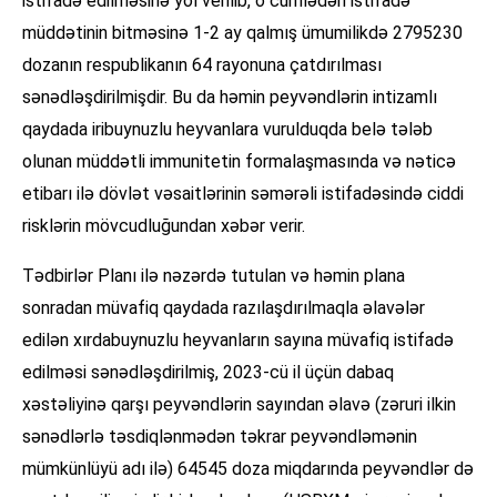
istifadə edilməsinə yol verilib, o cümlədən istifadə
müddətinin bitməsinə 1-2 ay qalmış ümumilikdə 2795230
dozanın respublikanın 64 rayonuna çatdırılması
sənədləşdirilmişdir. Bu da həmin peyvəndlərin intizamlı
qaydada iribuynuzlu heyvanlara vurulduqda belə tələb
olunan müddətli immunitetin formalaşmasında və nəticə
etibarı ilə dövlət vəsaitlərinin səmərəli istifadəsində ciddi
risklərin mövcudluğundan xəbər verir.
Tədbirlər Planı ilə nəzərdə tutulan və həmin plana
sonradan müvafiq qaydada razılaşdırılmaqla əlavələr
edilən xırdabuynuzlu heyvanların sayına müvafiq istifadə
edilməsi sənədləşdirilmiş, 2023-cü il üçün dabaq
xəstəliyinə qarşı peyvəndlərin sayından əlavə (zəruri ilkin
sənədlərlə təsdiqlənmədən təkrar peyvəndləmənin
mümkünlüyü adı ilə) 64545 doza miqdarında peyvəndlər də