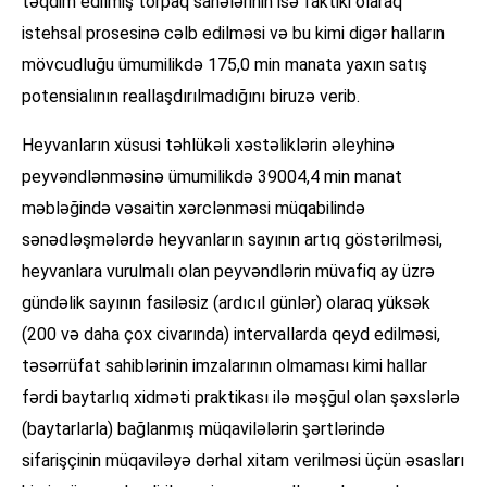
təqdim edilmiş torpaq sahələrinin isə faktiki olaraq
istehsal prosesinə cəlb edilməsi və bu kimi digər halların
mövcudluğu ümumilikdə 175,0 min manata yaxın satış
potensialının reallaşdırılmadığını biruzə verib.
Heyvanların xüsusi təhlükəli xəstəliklərin əleyhinə
peyvəndlənməsinə ümumilikdə 39004,4 min manat
məbləğində vəsaitin xərclənməsi müqabilində
sənədləşmələrdə heyvanların sayının artıq göstərilməsi,
heyvanlara vurulmalı olan peyvəndlərin müvafiq ay üzrə
gündəlik sayının fasiləsiz (ardıcıl günlər) olaraq yüksək
(200 və daha çox civarında) intervallarda qeyd edilməsi,
təsərrüfat sahiblərinin imzalarının olmaması kimi hallar
fərdi baytarlıq xidməti praktikası ilə məşğul olan şəxslərlə
(baytarlarla) bağlanmış müqavilələrin şərtlərində
sifarişçinin müqaviləyə dərhal xitam verilməsi üçün əsasları