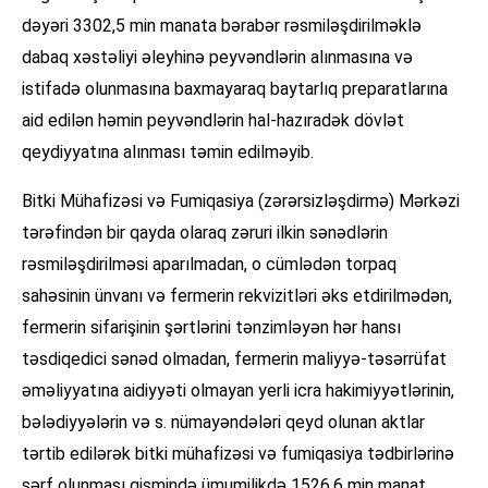
dəyəri 3302,5 min manata bərabər rəsmiləşdirilməklə
dabaq xəstəliyi əleyhinə peyvəndlərin alınmasına və
istifadə olunmasına baxmayaraq baytarlıq preparatlarına
aid edilən həmin peyvəndlərin hal-hazıradək dövlət
qeydiyyatına alınması təmin edilməyib.
Bitki Mühafizəsi və Fumiqasiya (zərərsizləşdirmə) Mərkəzi
tərəfindən bir qayda olaraq zəruri ilkin sənədlərin
rəsmiləşdirilməsi aparılmadan, o cümlədən torpaq
sahəsinin ünvanı və fermerin rekvizitləri əks etdirilmədən,
fermerin sifarişinin şərtlərini tənzimləyən hər hansı
təsdiqedici sənəd olmadan, fermerin maliyyə-təsərrüfat
əməliyyatına aidiyyəti olmayan yerli icra hakimiyyətlərinin,
bələdiyyələrin və s. nümayəndələri qeyd olunan aktlar
tərtib edilərək bitki mühafizəsi və fumiqasiya tədbirlərinə
sərf olunması qismində ümumilikdə 1526,6 min manat