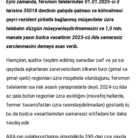
Eyni zamanda, feromon tələlərindən 01.01.2025-ci il
tarixinə 35018 dəstinin qalıqda qalması və köhnəlməsi
qeyri-rezident şirkətlə bağlanmış müqavilələr üzrə
tələbatın düzgün müəyyənləşdirilməməsini və 1,0 mln.
manata yaxın büdcə vəsaitinin 2023-cü ildə səmərəsiz
xərclənməsini deməyə əsas verib.
Həmçinin, auditə təqdim edilmiş sənədlər zəif və ya sıx
qaydada aşkarlanan zərərvericilərin ölkənin bəzi (şimal və
şimal-qərb) regionları üzrə müşahidə olunduğunu, feromon
tələlərinin isə risk əsaslı yanaşmalarla deyil, 2024-cü ildə
az qala bütün regionlar üzrə asıldığını (müvafiq hallarda,
fermer təsərrüfatları üzrə rəsmiləşdirilmədən) göstərib ki,
bu da büdcə vəsaitlərindən səmərəsiz istifadəni bir daha
təsdiq edir.
AXA-nın səlahiyyətlərinə ümumilikdə 390-dan çox sayda