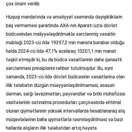
çox önəm verilib.
Hüquqi mandatında və əməliyyat sxemində dəyişikliklərin
baş verməməsi şəraitində AXA-nın Aparatı üzrə dövlət
büdcəsindən maliyyələşdirilməklə xərclənmiş vəsaitin
məbləği 2023-cü ildə 19297,2 min manata bərabər olduğu
halda 2024-cü ildə 47,1% azalaraq 10201,1 min manat
təşkil etmişdir ki, bu da büdcə vəsaitlərinin daha qənaətli
xərclənməsi prinsiplərini rəhbər tutulmuşdur. Bu, eyni
zamanda, 2023-cü ildə dövlət büdcəsinin vəsaitlərinə olan
illik tələbatın düzgün müəyyənləşdirilməməsi, əsasən
dərman, sarğı ləvazimatları, peyvəndlər və bitki mühafizəsi
vasitələrinin satınalma prosedurları çərçivəsində ehtimal
olunan qiymətlərinin yüksək intervallarda hesablanaraq alış
müqavilələrinin baha qiymətlərlə rəsmiləşdirilməsi və bəzi
hallarda alışların illik tələbatdan artıq həyata