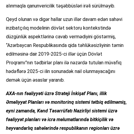
alınmaqla qanunvericilik təşəbbüsləri irəli sürülməyib.
Qeyd olunan və digər hallar uzun illər davam edən sahəvi
inzibatçılıq modelinin dövlət sektoru kontekstində
düzgünlük aspektlərinə cavab vermədiyini göstərmiş,
“Azərbaycan Respublikasında qida təhlükəsizliyinin təmin
edilməsinə dair 2019-2025-ci illər üçün Dövlət
Proqramı”nın tədbirlər planı ilə nəzərdə tutulan müvafiq
hədəflərə 2025-ci ilin sonunadək nail olunmayacağını
demək üçün əsaslar yaranıb.
AXA-nın fəaliyyəti üzrə Strateji İnkişaf Planı, illik
Əməliyyat Planları və monitorinq sistemi tətbiq edilməmiş,
eyni zamanda, Kənd Təsərrüfatı Nazirliyi sistemi üzrə
fəaliyyət planları və icra məlumatlarında bitkiçilik və
heyvandarlıq sahələrində respublikanın regionları üzrə