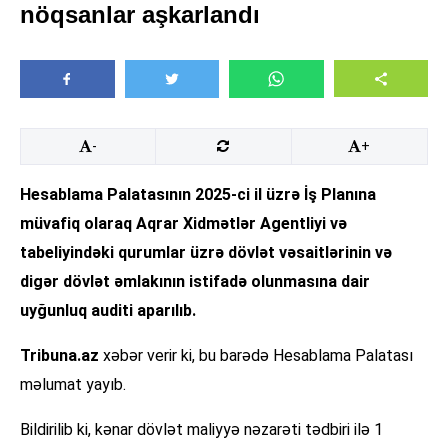
nöqsanlar aşkarlandı
-
+
Hesablama Palatasının 2025-ci il üzrə İş Planına
müvafiq olaraq Aqrar Xidmətlər Agentliyi və
tabeliyindəki qurumlar üzrə dövlət vəsaitlərinin və
digər dövlət əmlakının istifadə olunmasına dair
uyğunluq auditi aparılıb.
Tribuna.az
xəbər verir ki, bu barədə Hesablama Palatası
məlumat yayıb.
Bildirilib ki, kənar dövlət maliyyə nəzarəti tədbiri ilə 1