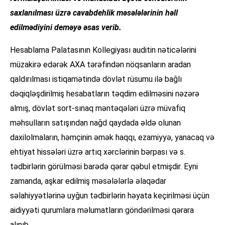
saxlanılması üzrə cavabdehlik məsələlərinin həll
edilmədiyini deməyə əsas verib.
Hesablama Palatasının Kollegiyası auditin nəticələrini
müzakirə edərək AXA tərəfindən nöqsanların aradan
qaldırılması istiqamətində dövlət rüsumu ilə bağlı
dəqiqləşdirilmiş hesabatların təqdim edilməsini nəzərə
almış, dövlət sort-sınaq məntəqələri üzrə müvafiq
məhsulların satışından nağd qaydada əldə olunan
daxilolmaların, həmçinin əmək haqqı, ezamiyyə, yanacaq və
ehtiyat hissələri üzrə artıq xərclərinin bərpası və s.
tədbirlərin görülməsi barədə qərar qəbul etmişdir. Eyni
zamanda, aşkar edilmiş məsələlərlə əlaqədar
səlahiyyətlərinə uyğun tədbirlərin həyata keçirilməsi üçün
aidiyyəti qurumlara məlumatların göndərilməsi qərara
alınıb.