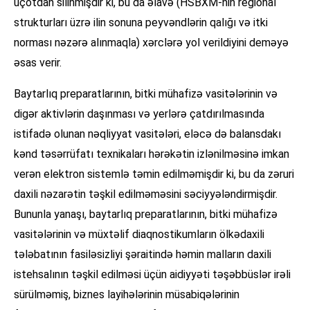
uçotdan silinmişdir ki, bu da əlavə (HSBXM-nin regional
strukturları üzrə ilin sonuna peyvəndlərin qalığı və itki
norması nəzərə alınmaqla) xərclərə yol verildiyini deməyə
əsas verir.
Baytarlıq preparatlarının, bitki mühafizə vasitələrinin və
digər aktivlərin daşınması və yerlərə çatdırılmasında
istifadə olunan nəqliyyat vasitələri, eləcə də balansdakı
kənd təsərrüfatı texnikaları hərəkətin izlənilməsinə imkan
verən elektron sistemlə təmin edilməmişdir ki, bu da zəruri
daxili nəzarətin təşkil edilməməsini səciyyələndirmişdir.
Bununla yanaşı, baytarlıq preparatlarının, bitki mühafizə
vasitələrinin və müxtəlif diaqnostikumların ölkədaxili
tələbatının fasiləsizliyi şəraitində həmin malların daxili
istehsalının təşkil edilməsi üçün aidiyyəti təşəbbüslər irəli
sürülməmiş, biznes layihələrinin müsabiqələrinin