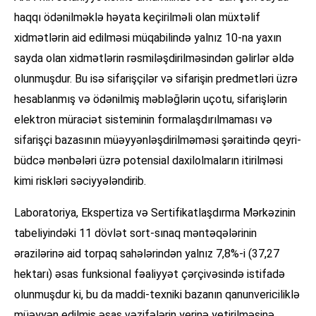
haqqı ödənilməklə həyata keçirilməli olan müxtəlif
xidmətlərin aid edilməsi müqabilində yalnız 10-na yaxın
sayda olan xidmətlərin rəsmiləşdirilməsindən gəlirlər əldə
olunmuşdur. Bu isə sifarişçilər və sifarişin predmetləri üzrə
hesablanmış və ödənilmiş məbləğlərin uçotu, sifarişlərin
elektron müraciət sisteminin formalaşdırılmaması və
sifarişçi bazasının müəyyənləşdirilməməsi şəraitində qeyri-
büdcə mənbələri üzrə potensial daxilolmaların itirilməsi
kimi riskləri səciyyələndirib.
Laboratoriya, Ekspertiza və Sertifikatlaşdırma Mərkəzinin
tabeliyindəki 11 dövlət sort-sınaq məntəqələrinin
ərazilərinə aid torpaq sahələrindən yalnız 7,8%-i (37,27
hektarı) əsas funksional fəaliyyət çərçivəsində istifadə
olunmuşdur ki, bu da maddi-texniki bazanın qanunvericiliklə
müəyyən edilmiş əsas vəzifələrin yerinə yetirilməsinə