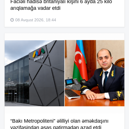
Faciəli hadisə britaniyalı kişini 6 ayda 25 kilo
arıqlamağa vadar etdi
08 Avqust 2026, 18:44
“Bakı Metropoliteni” əlilliyi olan əməkdaşını
vəzifəsindən əsas gətirmədən azad etdi