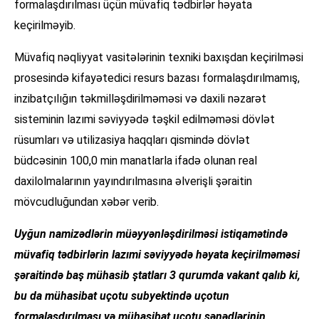
formalaşdırılması üçün müvafiq tədbirlər həyata
keçirilməyib.
Müvafiq nəqliyyat vasitələrinin texniki baxışdan keçirilməsi
prosesində kifayətedici resurs bazası formalaşdırılmamış,
inzibatçılığın təkmilləşdirilməməsi və daxili nəzarət
sisteminin lazımi səviyyədə təşkil edilməməsi dövlət
rüsumları və utilizasiya haqqları qismində dövlət
büdcəsinin 100,0 min manatlarla ifadə olunan real
daxilolmalarının yayındırılmasına əlverişli şəraitin
mövcudluğundan xəbər verib.
Uyğun namizədlərin müəyyənləşdirilməsi istiqamətində
müvafiq tədbirlərin lazımi səviyyədə həyata keçirilməməsi
şəraitində baş mühasib ştatları 3 qurumda vakant qalıb ki,
bu da mühasibat uçotu subyektində uçotun
formalaşdırılması və mühasibat uçotu sənədlərinin