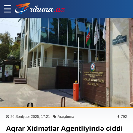
26 Sentyabr 2025, 17:21
Araşdırma
792
Aqrar Xidmətlər Agentliyində ciddi