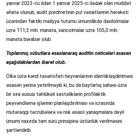
yanvar 2023-cü ildən 1 yanvar 2025-ci ilədək olan müddət
əhatə olunub, audit predmetinin pul vəsaitlərinin hərəkəti
üzərindən faktiki maliyyə tutumu ümumilikdə daxilolmalar
üzrə 111,3 mln. manata, xaricolmalar üzrə 105,0 mln.
manata bərabər olub.
Toplanmış sübutlara əsaslanaraq auditin nəticələri əsasən
aşağıdakılardan ibarət olub.
Ölkə üzrə kənd təsərrüfatı heyvanlarının identikləşdirilməsi
əsasən yerinə yetirilməyib ki, bu da baytarlıq sahəsi üzrə
bir sıra xüsusi təhlükəli xəstəliklərin profilaktik
peyvəndləmə işlərinin planlaşdırılması və icrasında
mütərəqqi təcrübələrə və risk əsaslı yanaşmalara deyil
ümumi naxırda tam sürü prinsipinə üstünlük verilməsini
şərtləndirib.