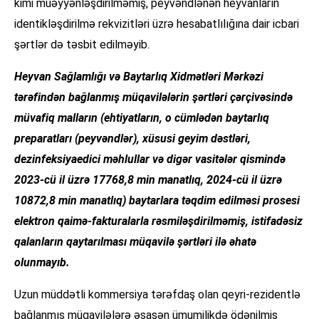
kimi müəyyənləşdirilməmiş, peyvəndlənən heyvanların
identikləşdirilmə rekvizitləri üzrə hesabatlılığına dair icbari
şərtlər də təsbit edilməyib.
Heyvan Sağlamlığı və Baytarlıq Xidmətləri Mərkəzi
tərəfindən bağlanmış müqavilələrin şərtləri çərçivəsində
müvafiq malların (ehtiyatların, o cümlədən baytarlıq
preparatları (peyvəndlər), xüsusi geyim dəstləri,
dezinfeksiyaedici məhlullar və digər vasitələr qismində
2023-cü il üzrə 17768,8 min manatlıq, 2024-cü il üzrə
10872,8 min manatlıq) baytarlara təqdim edilməsi prosesi
elektron qaimə-fakturalarla rəsmiləşdirilməmiş, istifadəsiz
qalanların qaytarılması müqavilə şərtləri ilə əhatə
olunmayıb.
Uzun müddətli kommersiya tərəfdaş olan qeyri-rezidentlə
bağlanmış müqavilələrə əsasən ümumilikdə ödənilmiş