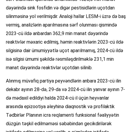
dəyərində sink fosfidin və digər pestisidlərin uçotdan
silinməsinə yol verilmişdir. Analoji hallar LESM-i üzrə də baş
vermiş, analizlərin aparılmasına sərf olunması qismində
2023-cü ildə anbardan 362,9 min manat dəyərində
reaktivlər məxaric edilmiş, həmin reaktivlərin 2023-cü ildə
silgisinə dair ümumiyyətlə uçot aparılmamış, 2024-cü ildə
isə silgisi ümumi şəkildə rəsmiləşdirilməklə 231,1 min
manat dəyərində reaktivlər uçotdan silinib.
Alınmış müvafiq partiya peyvəndlərin anbara 2023-cü ilin
dekabr ayının 28-də, 29-da və 2024-cü ilin yanvar ayının 7-
də mədaxil edildiyi halda 2024-cü il üçün heyvanlar
arasında epizootiya əleyhinə diaqnostik və profilaktik
Tədbirlər Planının icra reqlamenti funksional fəaliyyətin
düzgün təşkil edilməməsi səbəbindən gecikdirilərək