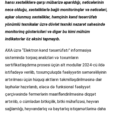
hansı xəstəliklərə qarşı mübarizə aparıldığı, nəticələrinin
necə olduğu, xəstəliklərlə bağlı monitorinqlər və nəticələri,
aşkar olunmuş xəstəliklər, həmçinin kənd təsərrüfatı
yönümlü texnikalar üzrə dövlət texniki nəzarət sahəsində
monitorinq göstəriciləri və digər bu kimi mühüm
indikatorlar öz əksini tapmayıb.
AXA üzrə “Elektron kənd təsərrüfatı” informasiya
sistemində torpaq analizləri və toxumların
sertifikatlaşdırma prosesi üçün alt modullar 2024-cü ildə
istifadəyə verilib, toxumçuluqda fəaliyyətin səmərəliliyinin
artırılması üçün hüquqi aktların təkmilləşdirilməsinə dair
layihələr hazırlanıb, eləcə də funksional fəaliyyət
çərçivəsində fermerlərin maarifləndirilməsinə diqqət
artırılıb, o cümlədən bitkiçilik, bitki mühafizəsi, heyvan
sağlamlığı, heyvandarlıq və baytarlıq istiqamətlərinə daha