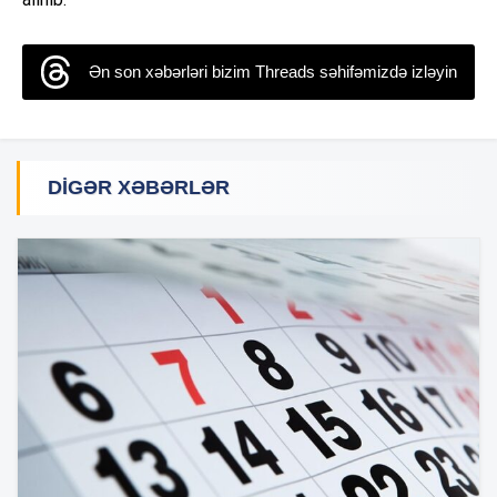
Ən son xəbərləri bizim Threads səhifəmizdə izləyin
DIGƏR XƏBƏRLƏR