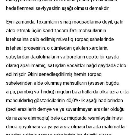
hədəflənməsi səviyyəsinin aşağı olması deməkdir.
Eyni zamanda, toxumların sınaq məqsədlərinə deyil, gəlir
əldə etmək üçün kənd təsərrüfatı məhsullarının
istehsalına cəlb edilmiş müvafiq torpaq sahələrində
istehsal prosesinin, o cümlədən çəkilən xərclərin,
satışlardan daxilolmaların və borcların uçotu bir qayda
olaraq aparılmamış, satışdan vəsaitlər nağd qaydada əldə
edilmişdir. Əkini sənədləşdirilmiş həmin torpaq
sahələrindən əldə olunmuş məhsulların (əsasən buğda,
arpa, pambıq və fındıq) miqdarı bəzi hallarda ölkə üzrə orta
məhsuldarlıq göstəricilərinin 40,0%-lik aşağı hədlərindən
(bəzi ərazilərin dəmyə və ya suvarılmayan ərazilər olduğu
da nəzərə alınmaqla) belə az miqdarda rəsmiləşdirilməsi,
dincə qoyulması və ya yararsız olması barədə məlumatlar