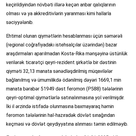
keçirildiyindən növbəti illərə keçən anbar qalıqlarının
olması və ya akkreditivlərin yaranması kimi hallarla
səciyyələnib.
Ehtimal olunan qiymətlərin hesablanması üçün səmərəli
(regional coğrafiyadakı istehsalçılar üzərindən) bazar
araşdırmaları aparılmadan Kosta-Rika mənşəyinə üstünlük
verilərək ticarətçi qeyri-rezident şirkətlə bir dəstinin
qiyməti 32,13 manata sənədləşdirilmiş müqavilələr
bağlanılmış və ümumilikdə ödənilmiş dəyəri 1669,1 min
manata bərabər 51949 dəst feromon (P588) tələlərinin
qeyri-optimal qiymətlərlə satınalınmasına yol verilmişdir.
İki il ərzində istifadə olunmasına baxmayaraq həmin
feromon tələlərinin hal-hazıradək dövlət sınağından
keçməsi və dövlət qeydiyyatına alınması təmin edilməyib.