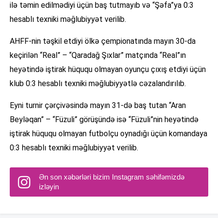
ilə təmin edilmədiyi üçün baş tutmayıb və “Şəfa”ya 0:3
hesablı texniki məğlubiyyət verilib.
AHFF-nin təşkil etdiyi ölkə çempionatında mayın 30-da
keçirilən “Real” – “Qaradağ Şıxlar” matçında “Real”ın
heyətində iştirak hüququ olmayan oyunçu çıxış etdiyi üçün
klub 0:3 hesablı texniki məğlubiyyətlə cəzalandırılıb.
Eyni turnir çərçivəsində mayın 31-də baş tutan “Aran
Beyləqan” – “Füzuli” görüşündə isə “Füzuli”nin heyətində
iştirak hüququ olmayan futbolçu oynadığı üçün komandaya
0:3 hesablı texniki məğlubiyyət verilib.
Ən son xəbərləri bizim Instagram səhifəmizdə
izləyin