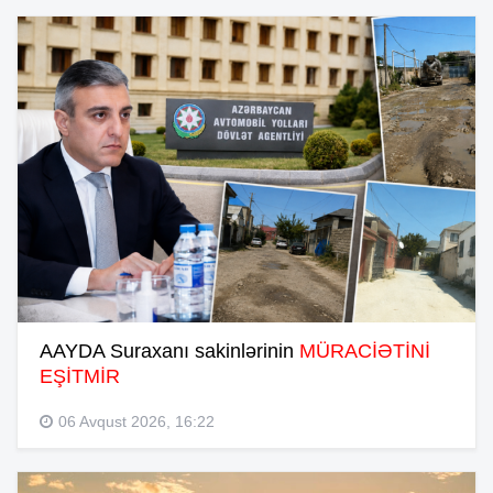
AAYDA Suraxanı sakinlərinin
MÜRACİƏTİNİ
EŞİTMİR
06 Avqust 2026, 16:22