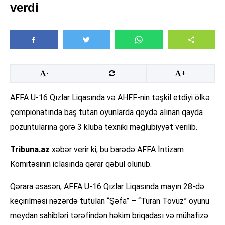
verdi
-
+
AFFA U-16 Qızlar Liqasında və AHFF-nin təşkil etdiyi ölkə
çempionatında baş tutan oyunlarda qeydə alınan qayda
pozuntularına görə 3 kluba texniki məğlubiyyət verilib.
Tribuna.az
xəbər verir ki, bu barədə AFFA İntizam
Komitəsinin iclasında qərar qəbul olunub.
Qərara əsasən, AFFA U-16 Qızlar Liqasında mayın 28-də
keçirilməsi nəzərdə tutulan “Şəfa” – “Turan Tovuz” oyunu
meydan sahibləri tərəfindən həkim briqadası və mühafizə