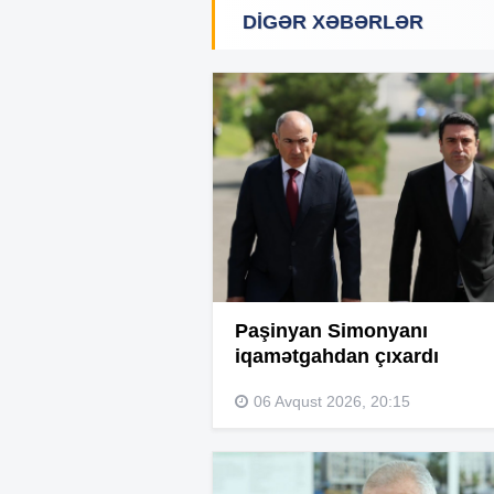
DIGƏR XƏBƏRLƏR
Paşinyan Simonyanı
iqamətgahdan çıxardı
06 Avqust 2026, 20:15