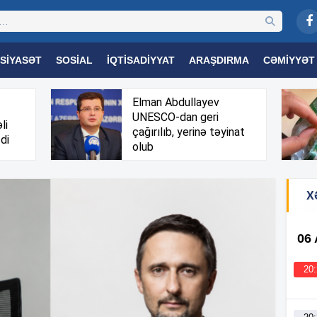
SIYASƏT
SOSIAL
İQTISADIYYAT
ARAŞDIRMA
CƏMIYYƏT
OGIYA
TƏHSIL
SAĞLAMLIQ
MARAQLI
TRIBUNA TV
Elman Abdullayev
UNESCO-dan geri
li
çağırılıb, yerinə təyinat
di
olub
X
06
20