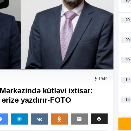
20
20
20
20
1949
19
 Mərkəzində kütləvi ixtisar:
ə ərizə yazdırır-FOTO
18
18