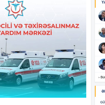
Y
16
16
16
16
› Bü
Ə
16
GÜ