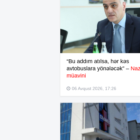
“Bu addım atılsa, hər kəs
avtobuslara yönələcək” –
Naz
müavini
06 Avqust 2026, 17:26