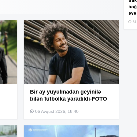
Bakı
bağ
əvə
15
31,
15
15
Bir ay yuyulmadan geyinilə
15
bilən futbolka yaradıldı-FOTO
06 Avqust 2026, 18:40
15