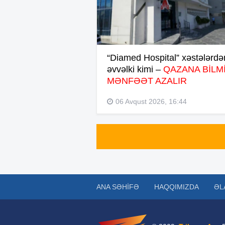
“Diamed Hospital” xəstələrdə
əvvəlki kimi –
QAZANA BİLMİ
MƏNFƏƏT AZALIR
06 Avqust 2026, 16:44
ANA SƏHIFƏ
HAQQIMIZDA
ƏL