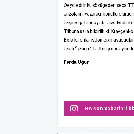
Qeyd edilir ki, sözügedən şəxs TTY
ərizələrini yazaraq, könüllü olaraq
başına gətirəcəyi ilə əsaslandırıb.
Tribuna.az-a bildirilir ki, Kravçe
Belə ki, onlar işdən çıxmayacaqlar
bağlı “qanuni” tədbir görəcəyini de
Fərda Uğur
Ən son xəbərləri bi