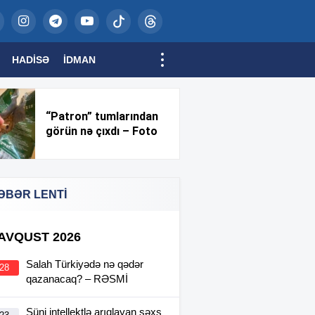
HADISƏ
İDMAN
“Patron” tumlarından
görün nə çıxdı – Foto
ƏBƏR LENTİ
 AVQUST 2026
Salah Türkiyədə nə qədər
:28
qazanacaq? – RƏSMİ
Süni intellektlə arıqlayan şəxs