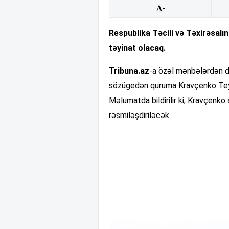
-
Respublika Təcili və Təxirəsal
təyinat olacaq.
Tribuna.az
-a özəl mənbələrdən da
sözügedən quruma Kravçenko Teym
Məlumatda bildirilir ki, Kravçenko 
rəsmiləşdiriləcək.