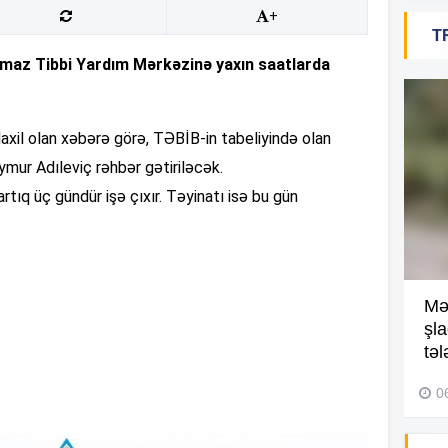
+
T
18
ınmaz Tibbi Yardım Mərkəzinə yaxın saatlarda
xil olan xəbərə görə, TƏBİB-in tabeliyində olan
18
ur Adıleviç rəhbər gətiriləcək.
artıq üç gündür işə çıxır. Təyinatı isə bu gün
18
Kompleksdə faciə: 2 yaşlı
Mə
17
uşaq hovuzda boğuldu –
şl
Video
təl
29 İyul 2026, 16:21
0
17