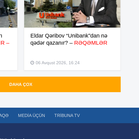
14
n
Eldar Qəribov “Unibank”dan nə
14
R –
qədər qazanır? –
RƏQƏMLƏR
06 Avqust 2026, 16:24
14
DAHA ÇOX
13
13
AQƏ
MEDIA ÜÇÜN
TRIBUNA TV
13