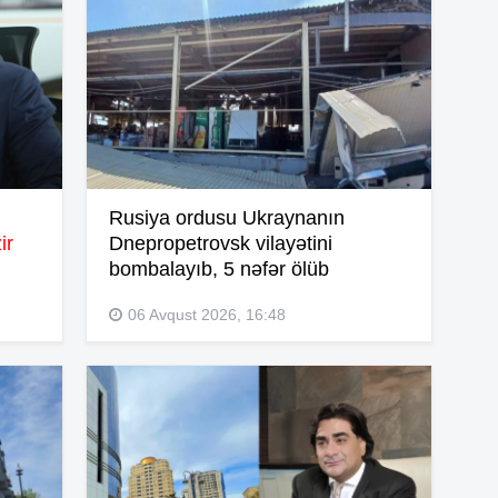
14
14
Rusiya ordusu Ukraynanın
ir
Dnepropetrovsk vilayətini
bombalayıb, 5 nəfər ölüb
14
06 Avqust 2026, 16:48
14
14