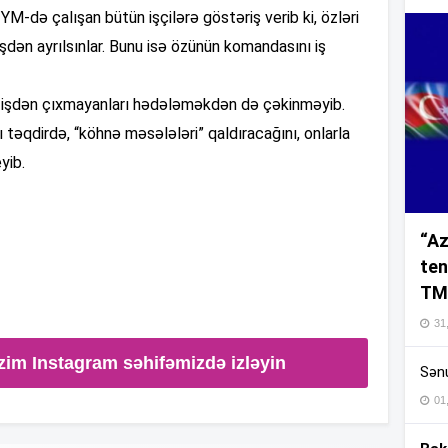
M-də çalışan bütün işçilərə göstəriş verib ki, özləri
 işdən ayrılsınlar. Bunu isə özünün komandasını iş
16
nko işdən çıxmayanları hədələməkdən də çəkinməyib.
ı təqdirdə, “köhnə məsələləri” qaldıracağını, onlarla
16
yib.
“Az
16
ten
TM
16
31,
zim Instagram səhifəmizdə izləyin
Sənu
16
01
16