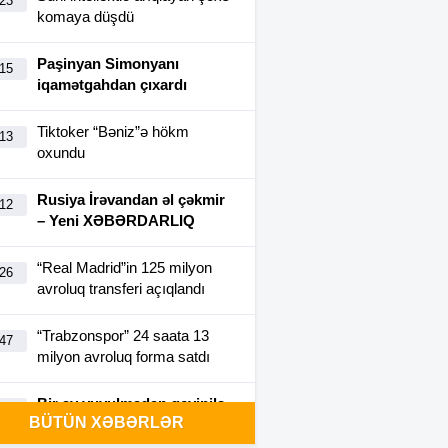
:23
komaya düşdü
Paşinyan Simonyanı
:15
iqamətgahdan çıxardı
Tiktoker “Bəniz”ə hökm
:13
oxundu
Rusiya İrəvandan əl çəkmir
:12
– Yeni XƏBƏRDARLIQ
“Real Madrid”in 125 milyon
:26
avroluq transferi açıqlandı
“Trabzonspor” 24 saata 13
:47
milyon avroluq forma satdı
Bir ay yuyulmadan geyinilə
:40
BÜTÜN XƏBƏRLƏR
bilən futbolka yaradıldı-
FOTO