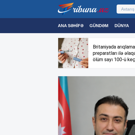
ANA SƏHIFƏ
GÜNDƏM
DÜNYA
MƏDƏNIYYƏT
MAQAZIN
TEXNOL
Britaniyada arıqlama
preparatları ilə əlaqə
ölüm sayı 100-ü keç