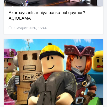
Azərbaycanlılar niyə banka pul qoymur? –
AÇIQLAMA
06 Avqust 2026, 15:44