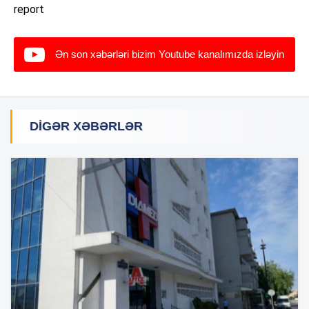
report
Ən son xəbərləri bizim Youtube kanalımızda izləyin
DIGƏR XƏBƏRLƏR