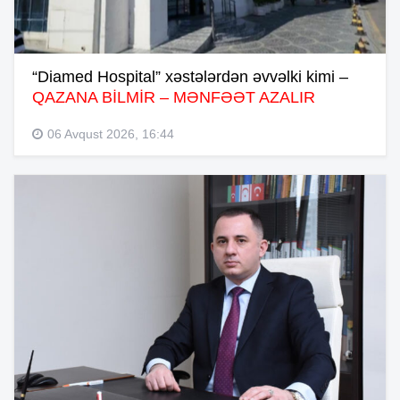
“Diamed Hospital” xəstələrdən əvvəlki kimi –
QAZANA BİLMİR – MƏNFƏƏT AZALIR
06 Avqust 2026, 16:44