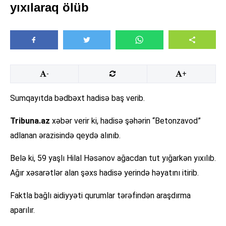
yıxılaraq ölüb
-
+
Sumqayıtda bədbəxt hadisə baş verib.
Tribuna.az
xəbər verir ki, hadisə şəhərin “Betonzavod”
adlanan ərazisində qeydə alınıb.
Belə ki, 59 yaşlı Hilal Həsənov ağacdan tut yığarkən yıxılıb.
Ağır xəsarətlər alan şəxs hadisə yerində həyatını itirib.
Faktla bağlı aidiyyəti qurumlar tərəfindən araşdırma
aparılır.