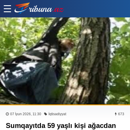
07 İyun 2026, 11:30
İqtisadiyyat
673
Sumqayıtda 59 yaşlı kişi ağacdan