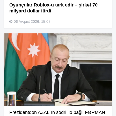
Oyunçular Roblox-u tərk edir – şirkət 70
milyard dollar itirdi
06 Avqust 2026, 15:08
Prezidentdən AZAL-ın sədri ilə bağlı FƏRMAN