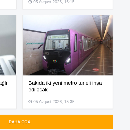
05 Avqust 2026, 16:15
15
15
15
ağlı
Bakıda iki yeni metro tuneli inşa
ediləcək
14
05 Avqust 2026, 15:35
DAHA ÇOX
14