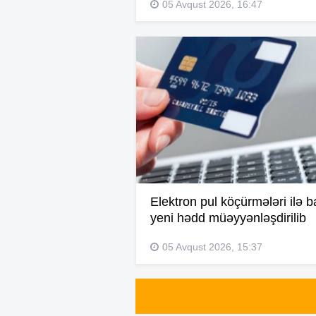
05 Avqust 2026, 16:47
Elektron pul köçürmələri ilə b
yeni hədd müəyyənləşdirilib
05 Avqust 2026, 15:37