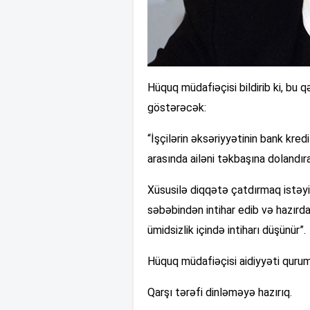
Hüquq müdafiəçisi bildirib ki, bu qər
göstərəcək:
“İşçilərin əksəriyyətinin bank kred
arasında ailəni təkbaşına dolandır
Xüsusilə diqqətə çatdırmaq istəyirə
səbəbindən intihar edib və hazırda
ümidsizlik içində intiharı düşünür”.
Hüquq müdafiəçisi aidiyyəti qurum
Qarşı tərəfi dinləməyə hazırıq.