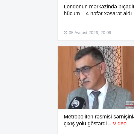
Londonun mərkəzində bıçaql
hücum – 4 nəfər xəsarət aldı
05 Avqust 2026, 20:09
Metropoliten rəsmisi sərnişinl
çıxış yolu göstərdi –
Video