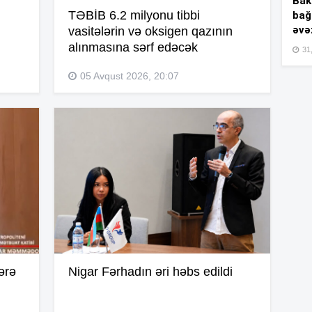
Bakı
ı
TƏBİB 6.2 milyonu tibbi
bağ
əvə
15
vasitələrin və oksigen qazının
alınmasına sərf edəcək
31,
05 Avqust 2026, 20:07
15
15
15
15
ərə
Nigar Fərhadın əri həbs edildi
15