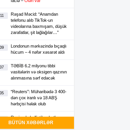
faciə –
Ölən var
Rəşad Məcid: “Anamdan
:11
telefonu alıb TikTok-un
videolarına baxmışam, düşük
zarafatlar, şit lağlağılar…”
Londonun mərkəzində bıçaqlı
:09
hücum – 4 nəfər xəsarət aldı
TƏBİB 6.2 milyonu tibbi
:07
vasitələrin və oksigen qazının
alınmasına sərf edəcək
“Reuters”: Müharibədə 3 400-
:05
dən çox iranlı və 18 ABŞ
hərbçisi həlak olub
Rusiyada ballistik raketlər
:28
BÜTÜN XƏBƏRLƏR
üzrə tədqiqat aparan institutda
yanğın olub