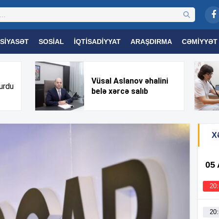
SIYASƏT
SOSIAL
İQTISADIYYAT
ARAŞDIRMA
CƏMIYYƏT
OGIYA
TƏHSIL
SAĞLAMLIQ
MARAQLI
TRIBUNA TV
Vüsal Aslanov əhalini
urdu
belə xərcə salıb
X
05
20
20