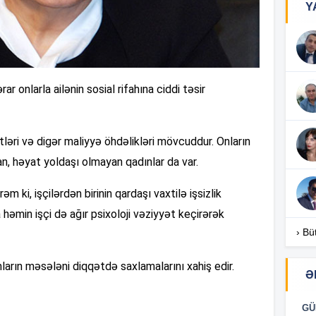
Y
17
ar onlarla ailənin sosial rifahına ciddi təsir
17
itləri və digər maliyyə öhdəlikləri mövcuddur. Onların
an, həyat yoldaşı olmayan qadınlar da var.
17
m ki, işçilərdən birinin qardaşı vaxtilə işsizlik
 həmin işçi də ağır psixoloji vəziyyət keçirərək
17
› Bü
ların məsələni diqqətdə saxlamalarını xahiş edir.
16
Ə
GÜ