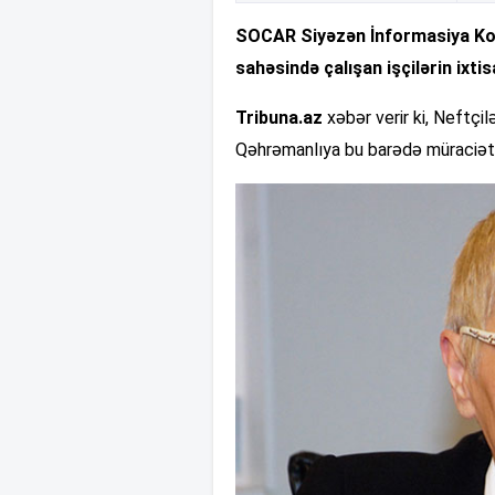
SOCAR Siyəzən İnformasiya Ko
sahəsində çalışan işçilərin ixtisa
Tribuna.az
xəbər verir ki, Neftçil
Qəhrəmanlıya bu barədə müraciət 