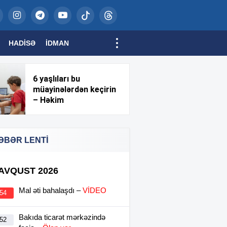
HADISƏ
İDMAN
6 yaşlıları bu
müayinələrdən keçirin
– Həkim
ƏBƏR LENTİ
 AVQUST 2026
Mal əti bahalaşdı –
VİDEO
:54
Bakıda ticarət mərkəzində
:52