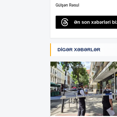
Gülşən Rəsul
Ən son xəbərləri b
DIGƏR XƏBƏRLƏR