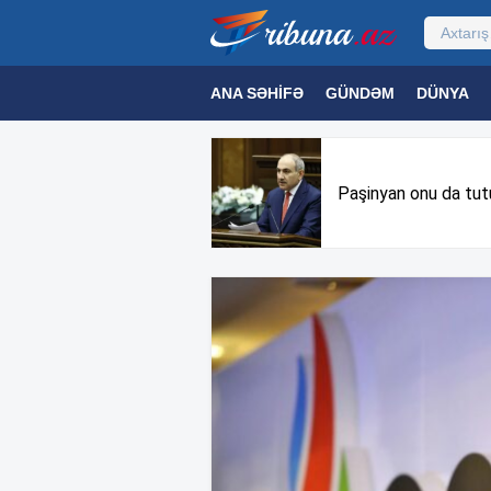
ANA SƏHIFƏ
GÜNDƏM
DÜNYA
MƏDƏNIYYƏT
MAQAZIN
TEXNOL
Paşinyan onu da tut