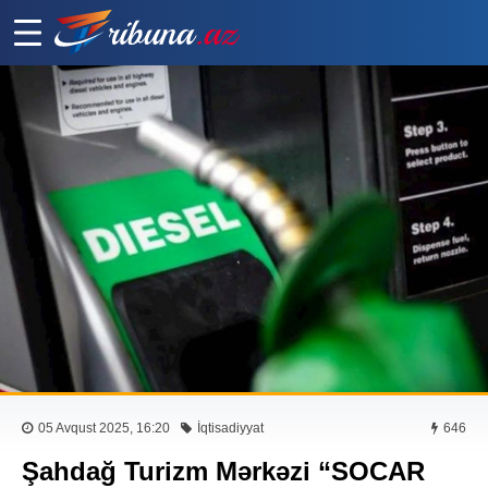
05 Avqust 2025, 16:20
İqtisadiyyat
646
Şahdağ Turizm Mərkəzi “SOCAR