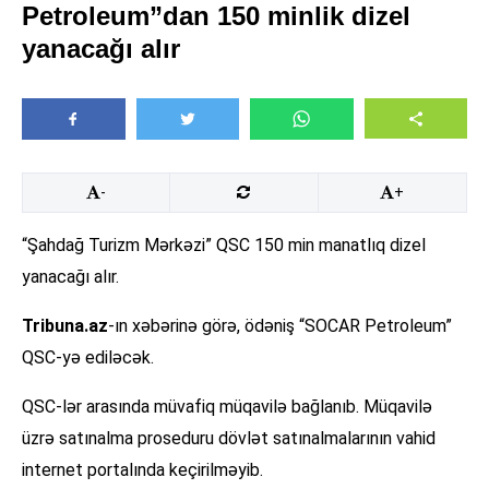
Petroleum”dan 150 minlik dizel
yanacağı alır
-
+
“Şahdağ Turizm Mərkəzi” QSC 150 min manatlıq dizel
yanacağı alır.
Tribuna.az
-ın xəbərinə görə, ödəniş “SOCAR Petroleum”
QSC-yə ediləcək.
QSC-lər arasında müvafiq müqavilə bağlanıb. Müqavilə
üzrə satınalma proseduru dövlət satınalmalarının vahid
internet portalında keçirilməyib.