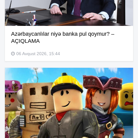
Azərbaycanlılar niyə banka pul qoymur? –
AÇIQLAMA
06 Avqust 2026, 15:44