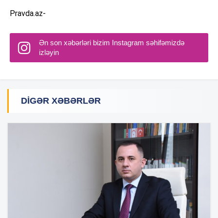
Pravda.az-
Ən son xəbərləri bizim Instagram səhifəmizdə
izləyin
DIGƏR XƏBƏRLƏR