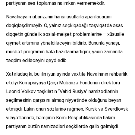
partiyanın səs toplamasına imkan verməməkdir.
Navalnaya mübarizənin hansı üsullarla aparılacağını
dəqiqləşdirməyib. O, yalnız seçkiqabağı təşviqatda əsas
diqqətin gündəlik sosial-məişət problemlərinə – xüsusilə
qiymət artımına yönəldiləcəyini bildirib. Bununla yanaşı,
müsbət proqramın hələ hazırlanmadığını, yaxın zamanda
təqdim ediləcəyini qeyd edib.
Xatırladaq ki, bu ilin iyun ayında vaxtilə Navalnının rəhbərlik
etdiyi Korrupsiyaya Qarşı Mübarizə Fondunun direktoru
Leonid Volkov təşkilatın “Vahid Rusiya” namizədlərinin
seçilməsinin qarşısını almaq niyyətində olduğunu bəyan
etmişdi. Lakin onun sözlərinə rəğmən, Kursk və Sverdlovsk
vilayətlərində, həmçinin Komi Respublikasında hakim
partiyanın bütün namizədləri seçkilərdə qalib gəlmişdi.