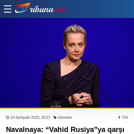
24 Sentyabr 2025, 19:21
Gündəm
754
Navalnaya: “Vahid Rusiya”ya qarşı