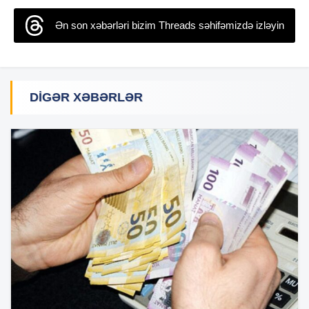
Ən son xəbərləri bizim Threads səhifəmizdə izləyin
DIGƏR XƏBƏRLƏR