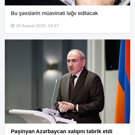
Bu şəxslərin müavinəti ləğv ediləcək
10 Avqust 2026, 14:07
Paşinyan Azərbaycan xalqını təbrik etdi