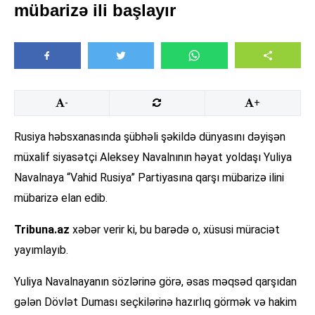
mübarizə ili başlayır
-
+
Rusiya həbsxanasında şübhəli şəkildə dünyasını dəyişən
müxalif siyasətçi Aleksey Navalnının həyat yoldaşı Yuliya
Navalnaya “Vahid Rusiya” Partiyasına qarşı mübarizə ilini
mübarizə elan edib.
Tribuna.az
xəbər verir ki, bu barədə o, xüsusi müraciət
yayımlayıb.
Yuliya Navalnayanın sözlərinə görə, əsas məqsəd qarşıdan
gələn Dövlət Duması seçkilərinə hazırlıq görmək və hakim