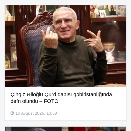
Çingiz Əlioğlu Qurd qapısı qəbiristanlığında
dəfn olundu – FOTO
10 Avqust 2026, 13:59