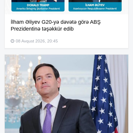
İlham Əliyev G20-yə dəvətə görə ABŞ
Prezidentinə təşəkkür edib
08 Avqust 2026, 20:45