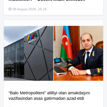
08 Avqust 2026, 16:18
“Bakı Metropoliteni” əlilliyi olan əməkdaşını
vəzifəsindən əsas gətirmədən azad etdi