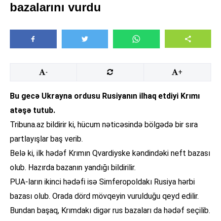
bazalarını vurdu
-
+
Bu gecə Ukrayna ordusu Rusiyanın ilhaq etdiyi Krımı
atəşə tutub.
Tribuna.az bildirir ki, hücum nəticəsində bölgədə bir sıra
partlayışlar baş verib.
Belə ki, ilk hədəf Krımın Qvardiyske kəndindəki neft bazası
olub. Hazırda bazanın yandığı bildirilir.
PUA-ların ikinci hədəfi isə Simferopoldakı Rusiya hərbi
bazası olub. Orada dörd mövqeyin vurulduğu qeyd edilir.
Bundan başaq, Krımdakı digər rus bazaları da hədəf seçilib.