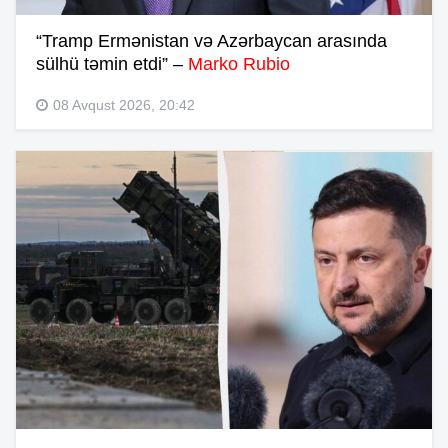
“Tramp Ermənistan və Azərbaycan arasında
sülhü təmin etdi” –
Marko Rubio
08 Avqust 2026, 20:42