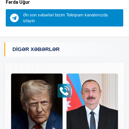
Fərda Uğur
Ən son xəbərləri bizim Teleqram kanalımızda
izləyin
DIGƏR XƏBƏRLƏR