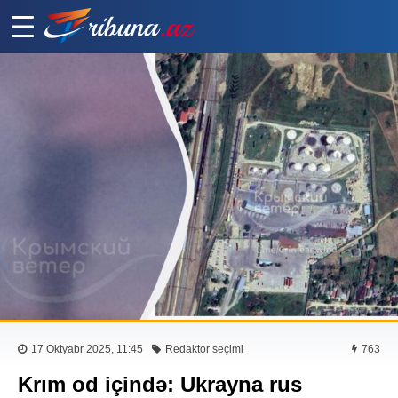
17 Oktyabr 2025, 11:45
Redaktor seçimi
763
Krım od içində: Ukrayna rus