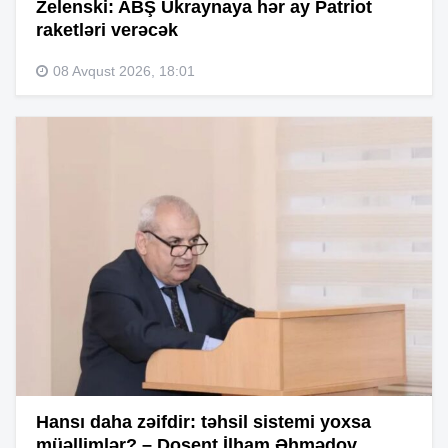
Zelenski: ABŞ Ukraynaya hər ay Patriot
raketləri verəcək
08 Avqust 2026, 18:01
Hansı daha zəifdir: təhsil sistemi yoxsa
müəllimlər? – Dosent İlham Əhmədov