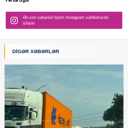
Fərda Uğur
Ən son xəbərləri bizim Instagram səhifəmizdə
izləyin
DIGƏR XƏBƏRLƏR