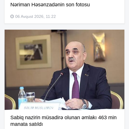
Nəriman Həsənzadənin son fotosu
06 Avqust 2026, 11:22
Sabiq nazirin müsadirə olunan əmlakı 463 min
manata satıldı