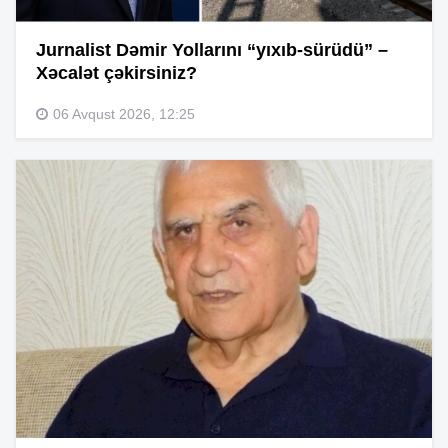
Jurnalist Dəmir Yollarını “yıxıb-sürüdü” –
Xəcalət çəkirsiniz?
06 Avqust 2026, 12:25