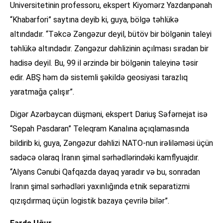
Universitetinin professoru, ekspert Kiyomərz Yazdanpənah
“Khabarfori” saytına deyib ki, guya, bölgə təhlükə
altındadır. “Təkcə Zəngəzur deyil, bütöv bir bölgənin taleyi
təhlükə altındadır. Zəngəzur dəhlizinin açılması sıradan bir
hadisə deyil. Bu, 99 il ərzində bir bölgənin taleyinə təsir
edir. ABŞ həm də sistemli şəkildə geosiyasi tarazlıq
yaratmağa çalışır”.
Digər Azərbaycan düşməni, ekspert Dariuş Səfərnejat isə
“Sepah Pasdaran” Teleqram Kanalına açıqlamasında
bildirib ki, guya, Zəngəzur dəhlizi NATO-nun irəliləməsi üçün
sadəcə olaraq İranın şimal sərhədlərindəki kamflyuajdır.
“Alyans Cənubi Qafqazda dayaq yaradır və bu, sonradan
İranın şimal sərhədləri yaxınlığında etnik separatizmi
qızışdırmaq üçün logistik bazaya çevrilə bilər”.