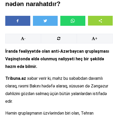
nədən narahatdır?
-
+
İranda fəaliyyətdə olan anti-Azərbaycan qruplaşması
Vaşinqtonda əldə olunmuş naliyyəti heç bir şəkildə
həzm edə bilmir.
Tribuna.az
xəbər verir ki, məhz bu səbəbdən davamlı
olaraq, rəsmi Bakını hədəfə alaraq, xüsusən də Zəngəzur
dəhlizini gözdən salmaq üçün bütün yalanlardan istifadə
edir.
Həmin qruplaşmanın üzvlərindən biri olan, Tehran