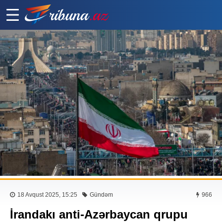
18 Avqust 2025, 15:25
Gündəm
966
İrandakı anti-Azərbaycan qrupu