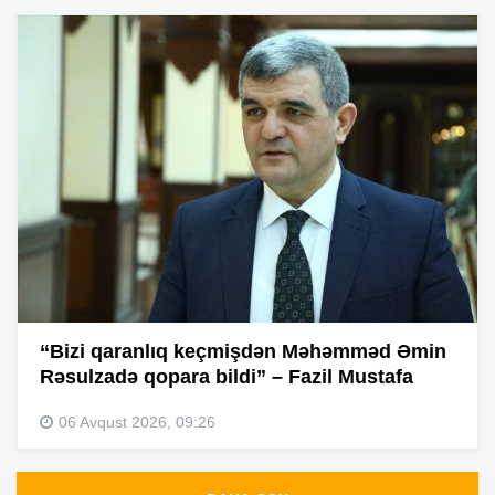
“Bizi qaranlıq keçmişdən Məhəmməd Əmin
Rəsulzadə qopara bildi” – Fazil Mustafa
06 Avqust 2026, 09:26