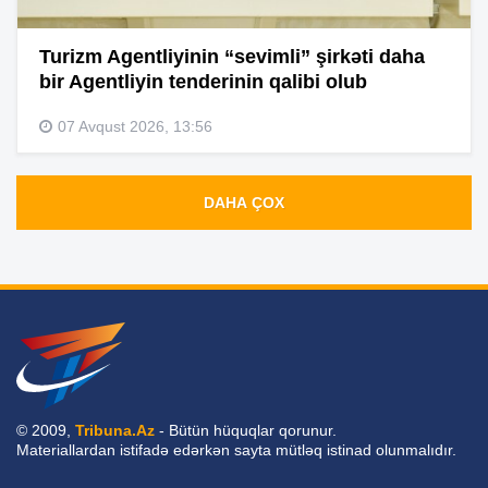
Turizm Agentliyinin “sevimli” şirkəti daha
bir Agentliyin tenderinin qalibi olub
07 Avqust 2026, 13:56
DAHA ÇOX
© 2009,
Tribuna.Az
- Bütün hüquqlar qorunur.
Materiallardan istifadə edərkən sayta mütləq istinad olunmalıdır.