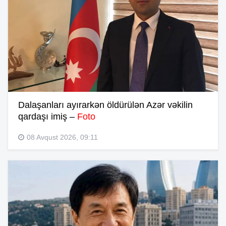
Dalaşanları ayırarkən öldürülən Azər vəkilin
qardaşı imiş –
Foto
08 Avqust 2026, 09:11