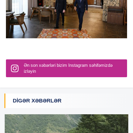
Ən son xəbərləri bizim Instagram səhifəmizdə
izləyin
DIGƏR XƏBƏRLƏR