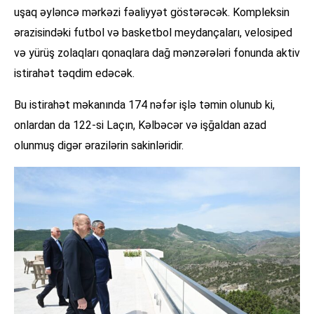
uşaq əyləncə mərkəzi fəaliyyət göstərəcək. Kompleksin
ərazisindəki futbol və basketbol meydançaları, velosiped
və yürüş zolaqları qonaqlara dağ mənzərələri fonunda aktiv
istirahət təqdim edəcək.
Bu istirahət məkanında 174 nəfər işlə təmin olunub ki,
onlardan da 122-si Laçın, Kəlbəcər və işğaldan azad
olunmuş digər ərazilərin sakinləridir.