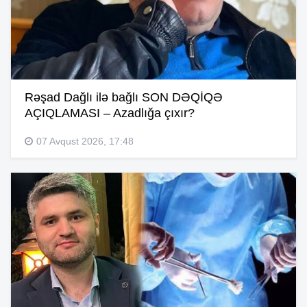
Rəşad Dağlı ilə bağlı SON DƏQİQƏ
AÇIQLAMASI – Azadlığa çıxır?
07 Avqust 2026, 17:48