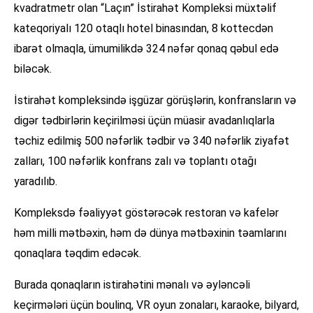
kvadratmetr olan “Laçın” İstirahət Kompleksi müxtəlif
kateqoriyalı 120 otaqlı hotel binasından, 8 kottecdən
ibarət olmaqla, ümumilikdə 324 nəfər qonaq qəbul edə
biləcək.
İstirahət kompleksində işgüzar görüşlərin, konfransların və
digər tədbirlərin keçirilməsi üçün müasir avadanlıqlarla
təchiz edilmiş 500 nəfərlik tədbir və 340 nəfərlik ziyafət
zalları, 100 nəfərlik konfrans zalı və toplantı otağı
yaradılıb.
Kompleksdə fəaliyyət göstərəcək restoran və kafelər
həm milli mətbəxin, həm də dünya mətbəxinin təamlarını
qonaqlara təqdim edəcək.
Burada qonaqların istirahətini mənalı və əyləncəli
keçirmələri üçün boulinq, VR oyun zonaları, karaoke, bilyard,