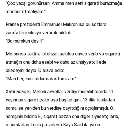
“Çox yaxşı görünürsən. Amma mən səni siqareti buraxmağa
məcbur etməliyəm.”
Fransa prezidenti Emmanuel Makron isə bu sözlərə
zarafatla reaksiya verərək bildirib:
“Bu mümkün deyil!”
Meloni isə təklifə istehzalı şəkildə cavab verib və siqareti
atmağın onu daha əsəbi və daha az ünsiyyətcil edə
biləcəyini deyib. O əlavə edib:
“Mən heç kimi öldürmək istəmirəm.”
Xatırladaq ki, Meloni əvvəllər verdiyi müsahibələrdə 11
yaşından siqaret çəkməyə başladığını, 13 illik fasilədən
sonra isə yenidən bu vərdişə qayıtdığını açıqlamışdı. O,
həmçinin bildirib ki, siqaret bəzən ona digər siyasətçilərlə,
o cümlədən Tunis prezidenti Kays Səid ilə yaxın