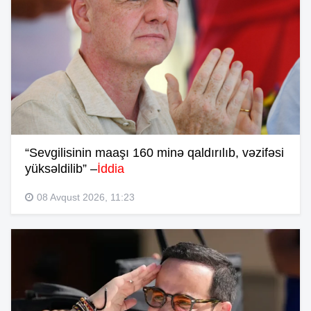
“Sevgilisinin maaşı 160 minə qaldırılıb, vəzifəsi
yüksəldilib” –
İddia
08 Avqust 2026, 11:23