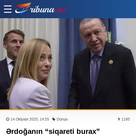
14 Oktyabr 2025, 14:55
Dünya
1185
Ərdoğanın “siqareti burax”