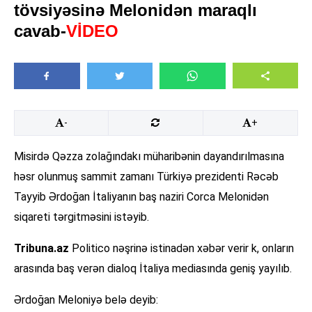
tövsiyəsinə Melonidən maraqlı
cavab-
VİDEO
-
+
Misirdə Qəzza zolağındakı müharibənin dayandırılmasına
həsr olunmuş sammit zamanı Türkiyə prezidenti Rəcəb
Tayyib Ərdoğan İtaliyanın baş naziri Corca Melonidən
siqareti tərgitməsini istəyib.
Tribuna.az
Politico nəşrinə istinadən xəbər verir k, onların
arasında baş verən dialoq İtaliya mediasında geniş yayılıb.
Ərdoğan Meloniyə belə deyib: