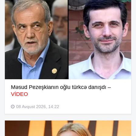
Məsud Pezeşkianın oğlu türkcə danışdı –
VİDEO
08 Avqust 2026, 14:22