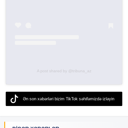
A post shared by @tribuna_az
Ən son xəbərləri bizim TikTok səhifəmizdə izləyin