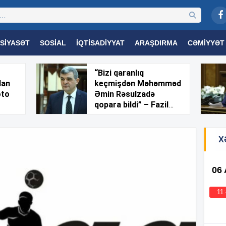
SIYASƏT
SOSIAL
İQTISADIYYAT
ARAŞDIRMA
CƏMIYYƏT
OGIYA
TƏHSIL
SAĞLAMLIQ
MARAQLI
TRIBUNA TV
“Bizi qaranlıq
dan
keçmişdən Məhəmməd
oto
Əmin Rəsulzadə
qopara bildi” – Fazil
Mustafa
X
06
11