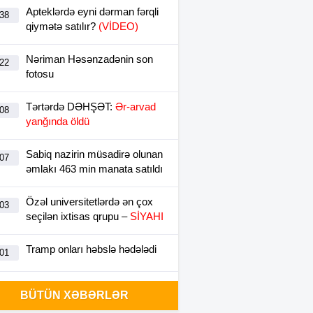
Apteklərdə eyni dərman fərqli
:38
qiymətə satılır?
(VİDEO)
Nəriman Həsənzadənin son
:22
fotosu
Tərtərdə DƏHŞƏT:
Ər-arvad
:08
yanğında öldü
Sabiq nazirin müsadirə olunan
:07
əmlakı 463 min manata satıldı
Özəl universitetlərdə ən çox
:03
seçilən ixtisas qrupu –
SİYAHI
Tramp onları həbslə hədələdi
:01
Qızıl bahalaşdı
:00
BÜTÜN XƏBƏRLƏR