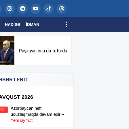
HADISƏ
İDMAN
Paşinyan onu da tuturdu
ƏBƏR LENTİ
 AVQUST 2026
Azərbaycan nefti
:42
ucuzlaşmaqda davam edir –
Yeni qiymət