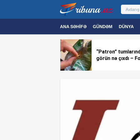
ANA SƏHIFƏ
GÜNDƏM
DÜNYA
MƏDƏNIYYƏT
MAQAZIN
TEXNOL
“Patron” tumların
görün nə çıxdı – F