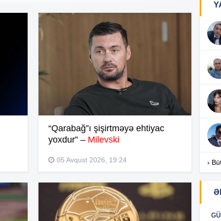
Y
10
10
10
“Qarabağ”ı şişirtməyə ehtiyac
09
yoxdur” –
Milevski
05 Avqust 2026, 19:24
› Bü
09
Ə
09
GÜ