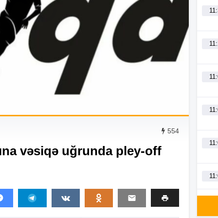
11
11
11
11
554
11
ına vəsiqə uğrunda pley-off
11
11