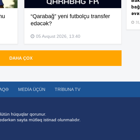
Bakı
bağ
əvə
nu
“Qarabağ” yeni futbolçu transfer
20
31,
edəcək?
05 Avqust 2026, 13:40
20
DAHA ÇOX
19
AQƏ
MEDIA ÜÇÜN
TRIBUNA TV
19
Bütün hüquqlar qorunur.
 edərkən sayta mütləq istinad olunmalıdır.
19