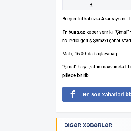
-
Bu gün futbol üzrə Azərbaycan I 
Tribuna.az
xəbər verir ki, “Şimal
həlledici görüş Şamaxı şəhər stad
Matç 16:00-da başlayacaq.
“Şimal” başa çatan mövsümdə I Liq
pillədə bitirib.
Ən son xəbərləri b
DIGƏR XƏBƏRLƏR