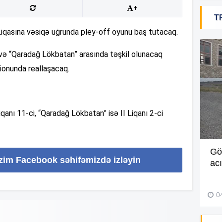
+
10
T
Liqasına vəsiqə uğrunda pley-off oyunu baş tutacaq.
10
” və “Qaradağ Lökbatan” arasında təşkil olunacaq
ionunda reallaşacaq.
10
anı 11-ci, “Qaradağ Lökbatan” isə II Liqanı 2-ci
10
Müdir maaşa görə etiraz edən
Gö
10
izim Facebook səhifəmizdə izləyin
işçini döyüb? –
Video
ac
27 İyul 2026, 11:18
10
0
10