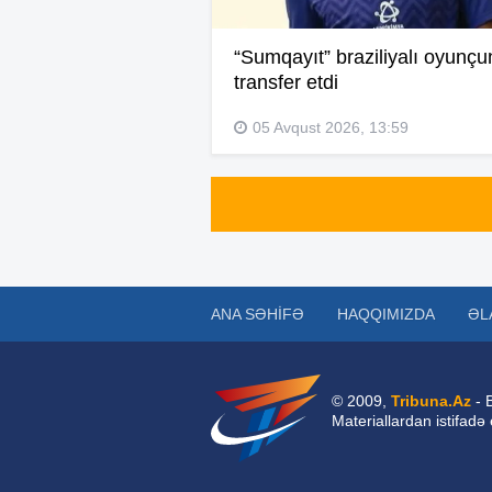
“Sumqayıt” braziliyalı oyunçu
transfer etdi
05 Avqust 2026, 13:59
ANA SƏHIFƏ
HAQQIMIZDA
ƏL
© 2009,
Tribuna.Az
- 
Materiallardan istifadə