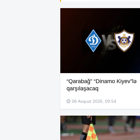
“Qarabağ” “Dinamo Kiyev”lə
qarşılaşacaq
06 Avqust 2026, 09:54