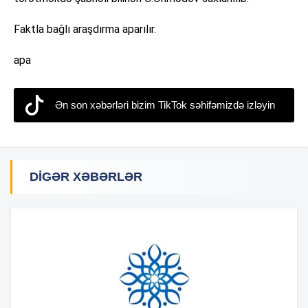
Faktla bağlı araşdırma aparılır.
apa
Ən son xəbərləri bizim TikTok səhifəmizdə izləyin
DIGƏR XƏBƏRLƏR