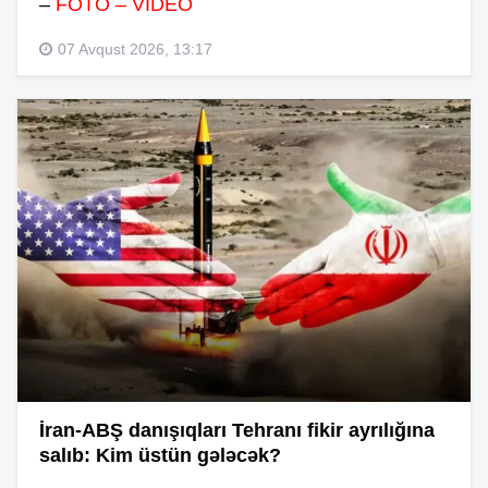
–
FOTO – VİDEO
07 Avqust 2026, 13:17
İran-ABŞ danışıqları Tehranı fikir ayrılığına
salıb: Kim üstün gələcək?