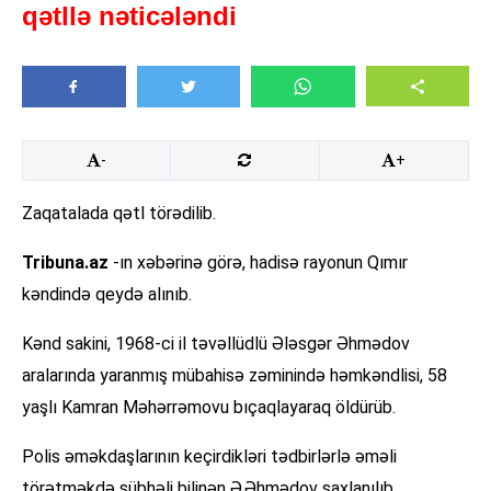
qətllə nəticələndi
-
+
Zaqatalada qətl törədilib.
Tribuna.az
-ın xəbərinə görə, hadisə rayonun Qımır
kəndində qeydə alınıb.
Kənd sakini, 1968-ci il təvəllüdlü Ələsgər Əhmədov
aralarında yaranmış mübahisə zəminində həmkəndlisi, 58
yaşlı Kamran Məhərrəmovu bıçaqlayaraq öldürüb.
Polis əməkdaşlarının keçirdikləri tədbirlərlə əməli
törətməkdə şübhəli bilinən Ə.Əhmədov saxlanılıb.