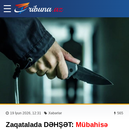
19 İyun 2026, 12:31
Xəbərlər
565
Zaqatalada DƏHŞƏT:
Mübahisə