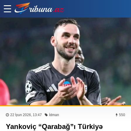
22 İyun 2026, 13:47
İdman
550
Yankoviç “Qarabağ”ı Türkiyə