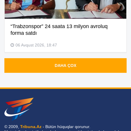
“Trabzonspor” 24 saata 13 milyon avroluq
forma satdı
06 Avqust 2026, 18:47
DAHA ÇOX
© 2009,
Tribuna.Az
- Bütün hüquqlar qorunur.