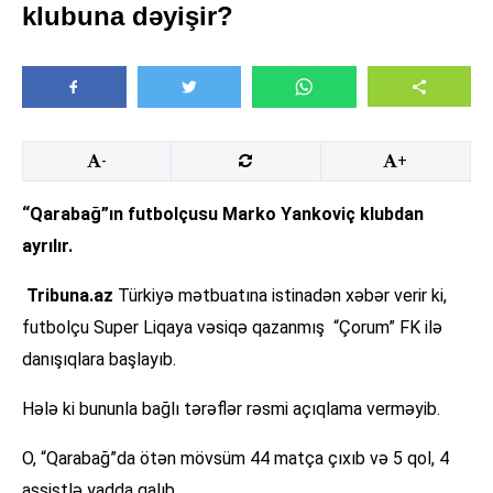
klubuna dəyişir?
-
+
“Qarabağ”ın futbolçusu Marko Yankoviç klubdan
ayrılır.
Tribuna.az
Türkiyə mətbuatına istinadən xəbər verir ki,
futbolçu Super Liqaya vəsiqə qazanmış “Çorum” FK ilə
danışıqlara başlayıb.
Hələ ki bununla bağlı tərəflər rəsmi açıqlama verməyib.
O, “Qarabağ”da ötən mövsüm 44 matça çıxıb və 5 qol, 4
assistlə yadda qalıb.