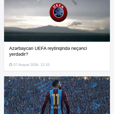
Azərbaycan UEFA reytinqində neçənci
yerdədir?
07 Avqust 2026, 12:33