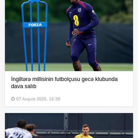
İngiltərə millisinin futbolçusu gecə klubunda
dava salıb
07 Avqust 2026, 16:39