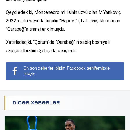
Qeyd edək ki, Monteneqro millisinin üzvü olan M.Yankoviç
2022-ci ilin yayında İsrailin “Hapoel” (Təl-Əviv) klubundan
“Qarabağ”a transfer olmuşdu.
Xatırladaq ki, “Çorum”da “Qarabağ”ın sabiq bosniyalı
qapıçısı İbrahim Şehiç də çıxış edir.
Ən son xəbərləri bizim Facebook səhifəmizdə
izləyin
DIGƏR XƏBƏRLƏR