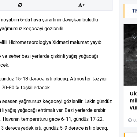
+
T
19
oyabrın 6-da hava şəraitinin dəyişkən buludlu
 yağmursuz keçəcəyi gözlənilir.
18
 Milli Hidrometeorologiya Xidməti məlumat yayıb.
ə və səhər bəzi yerlərdə çiskinli yağış yağacağı
18
əcək.
ündüz 15-18 dərəcə isti olacaq. Atmosfer təzyiqi
17
t 70-80 % təşkil edəcək.
Ağdamda yanğını bu şəxs
Uk
törədibmiş – Video
mi
n əsasən yağmursuz keçəcəyi gözlənilir. Lakin gündüz
17
vu
i yağış yağacağı ehtimalı var. Bəzi yerlərdə arabir
04 Avqust 2026, 09:45
k. Havanın temperaturu gecə 6-11, gündüz 17-22,
0
3 dərəcəyədək isti, gündüz 5-9 dərəcə isti olacaq.
17