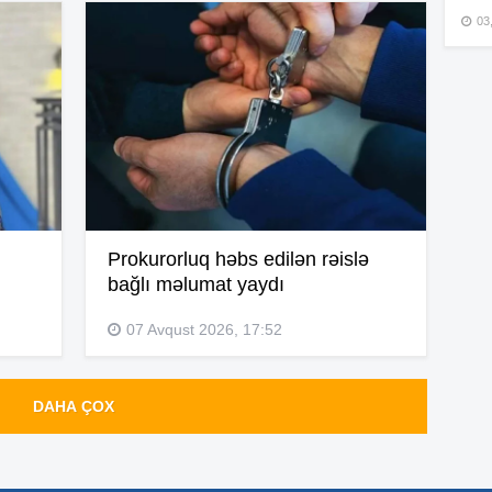
03
15
15
15
Prokurorluq həbs edilən rəislə
bağlı məlumat yaydı
07 Avqust 2026, 17:52
15
DAHA ÇOX
15