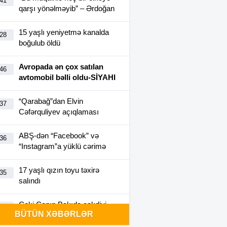
:41
qarşı yönəlməyib” – Ərdoğan
15 yaşlı yeniyetmə kanalda
:28
boğulub öldü
Avropada ən çox satılan
:46
avtomobil bəlli oldu-SİYAHI
“Qarabağ”dan Elvin
:37
Cəfərquliyev açıqlaması
ABŞ-dən “Facebook” və
:36
“Instagram”a yüklü cərimə
17 yaşlı qızın toyu təxirə
:35
salındı
Ceki Çanın Bakıda çəkdiyi
:25
BÜTÜN XƏBƏRLƏR
filmə görə Azərbaycan 1
milyon dollar ödəyə bilər?