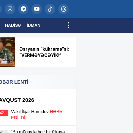
HADISƏ
İDMAN
Əsryanın “kükrəmə”si:
“VERMƏYƏCƏYİK!”
ƏBƏR LENTİ
 AVQUST 2026
Vəkil İlqar Həmidov
HƏBS
:42
EDİLDİ
“Bu müqavilə heç bir ölkəyə