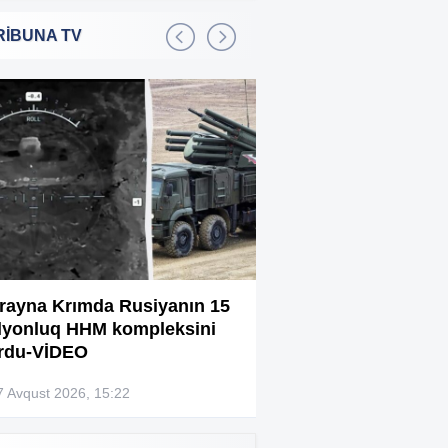
RİBUNA TV
Bakıda 2,5 milyon manata
:01
şadlıq sarayı satılır
Sərdar Ortaç xəstəxanaya
:22
yerləşdirilib?
Rüşvətdə təqsirləndirilən 3
:01
vəzifəli şəxsin məhkəməsi
başlayır
“Həyat yoldaşın istəmirsə,
:59
oxuma, nə məcburdur”
rayna Krımda Rusiyanın 15
Bağlanan universit
lyonluq HHM kompleksini
müəllimləri narazıd
Kiberpolis əməliyyat keçirdi:
:54
rdu-VİDEO
Xarici saytları ələ keçirən
şəxslər tutuldu (VİDEO)
7 Avqust 2026, 15:22
07 Avqust 2026, 13:4
Prokurorluq həbs edilən rəislə
:52
bağlı məlumat yaydı