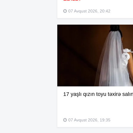
07 Avqust 2026, 20:42
17 yaşlı qızın toyu təxirə salı
07 Avqust 2026, 19:35