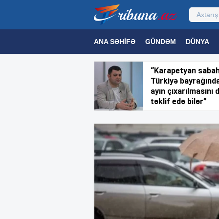
ANA SƏHIFƏ
GÜNDƏM
DÜNYA
MƏDƏNIYYƏT
MAQAZIN
TEXNOL
“Karapetyan saba
Türkiyə bayrağınd
ayın çıxarılmasını 
təklif edə bilər”