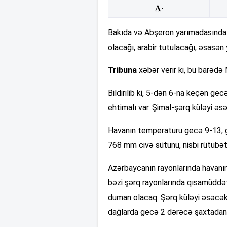
-
Bakıda və Abşeron yarımadasında n
olacağı, arabir tutulacağı, əsasən
Tribuna
xəbər verir ki, bu barədə
Bildirilib ki, 5-dən 6-na keçən gec
ehtimalı var. Şimal-şərq küləyi əs
Havanın temperaturu gecə 9-13, g
768 mm civə sütunu, nisbi rütubə
Azərbaycanın rayonlarında havanı
bəzi şərq rayonlarında qısamüddətl
duman olacaq. Şərq küləyi əsəcə
dağlarda gecə 2 dərəcə şaxtadan 