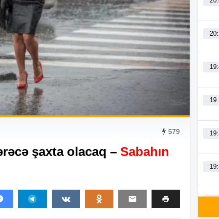
20
20
19
19
579
19
ərəcə şaxta olacaq –
Sabahın
19
19