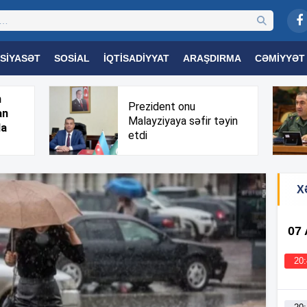
SIYASƏT
SOSIAL
İQTISADIYYAT
ARAŞDIRMA
CƏMIYYƏT
OGIYA
TƏHSIL
SAĞLAMLIQ
MARAQLI
TRIBUNA TV
h
Prezident onu
an
Malayziyaya səfir təyin
da
etdi
X
07
20