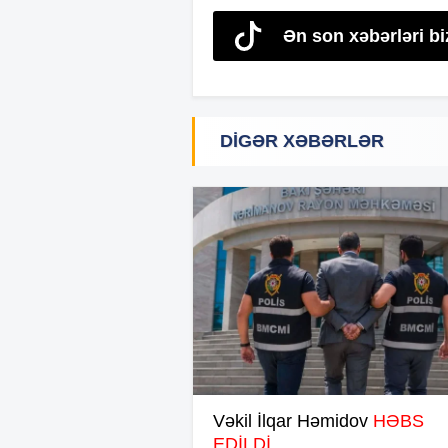
Ən son xəbərləri bi
DIGƏR XƏBƏRLƏR
Vəkil İlqar Həmidov
HƏBS
EDİLDİ