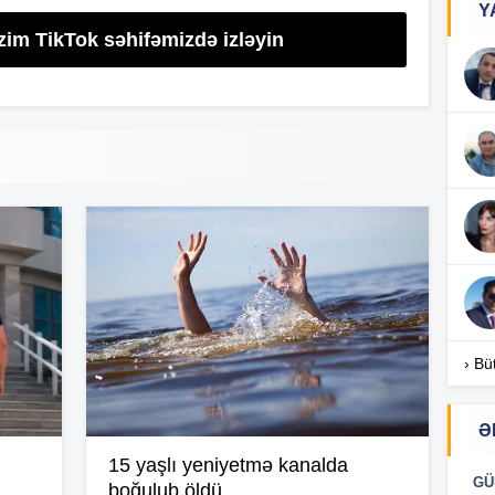
Y
zim TikTok səhifəmizdə izləyin
17
17
17
16
› Bü
Ə
16
15 yaşlı yeniyetmə kanalda
GÜ
boğulub öldü