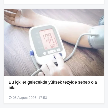
Bu içkilər gələcəkdə yüksək təzyiqə səbəb ola
bilər
08 Avqust 2026, 17:53