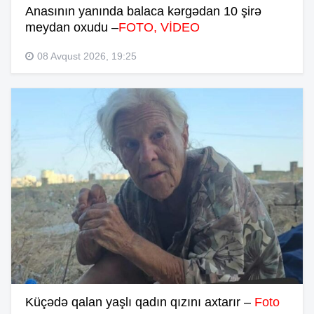
Anasının yanında balaca kərgədan 10 şirə
meydan oxudu –
FOTO, VİDEO
08 Avqust 2026, 19:25
Küçədə qalan yaşlı qadın qızını axtarır –
Foto