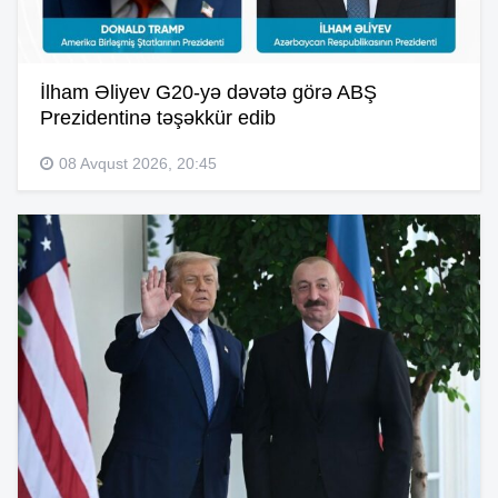
İlham Əliyev G20-yə dəvətə görə ABŞ
Prezidentinə təşəkkür edib
08 Avqust 2026, 20:45