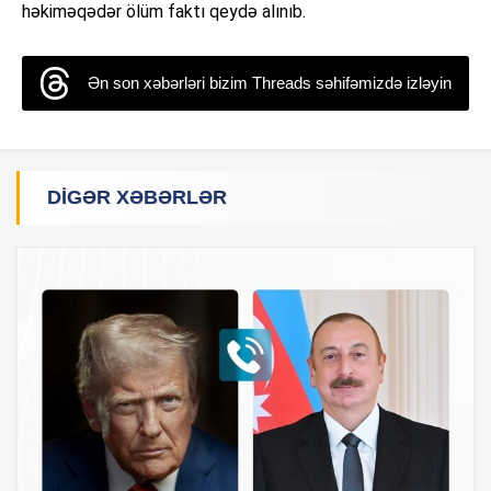
həkiməqədər ölüm faktı qeydə alınıb.
Ən son xəbərləri bizim Threads səhifəmizdə izləyin
DIGƏR XƏBƏRLƏR