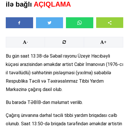
ilə bağlı
AÇIQLAMA
-
+
Bu gün saat 13:38-də Səbail rayonu Üzeyir Hacıbəyli
küçəsi ərazisindən əməkdar artist Cabir İmanovun (1976-cı
il təvəllüdlü) səhhətinin pisləşməsi (yıxılma) səbəbilə
Respublika Təcili və Təxirəsalınmaz Tibbi Yardım
Mərkəzinə çağırış daxil olub.
Bu barədə TƏBİB-dən məlumat verilib.
Çağırış ünvanına dərhal təcili tibbi yardım briqadası cəlb
olunub. Saat 13:50-də briqada tərəfindən əməkdar artistin