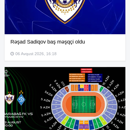
Rəşad Sadiqov baş məşqçi oldu
06 Avqust 2026, 16:18