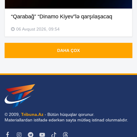
“Qarabağ” “Dinamo Kiyev”lə qarşılaşacaq
06 Avqust 2026, 09:54
DAHA ÇOX
© 2009,
Tribuna.Az
- Bütün hüquqlar qorunur.
Materiallardan istifadə edərkən sayta mütləq istinad olunmalıdır.