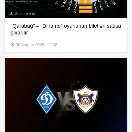
“Qarabağ” – “Dinamo” oyununun biletləri satışa
çıxarılır
06 Avqust 2026, 12:38