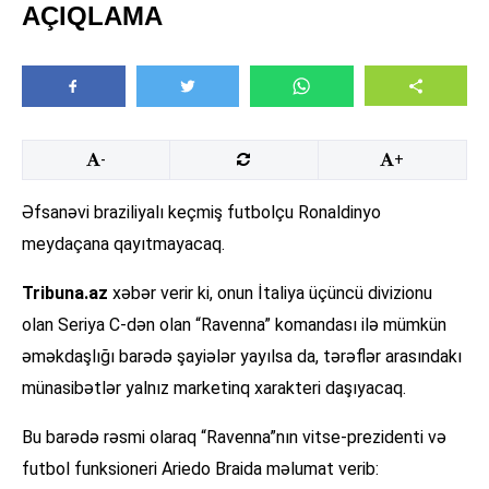
AÇIQLAMA
-
+
Əfsanəvi braziliyalı keçmiş futbolçu Ronaldinyo
meydaçana qayıtmayacaq.
Tribuna.az
xəbər verir ki, onun İtaliya üçüncü divizionu
olan Seriya C-dən olan “Ravenna” komandası ilə mümkün
əməkdaşlığı barədə şayiələr yayılsa da, tərəflər arasındakı
münasibətlər yalnız marketinq xarakteri daşıyacaq.
Bu barədə rəsmi olaraq “Ravenna”nın vitse-prezidenti və
futbol funksioneri Ariedo Braida məlumat verib: