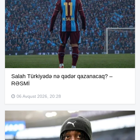
Salah Türkiyədə nə qədər qazanacaq? –
RƏSMİ
06 Avqust 2026, 20:28