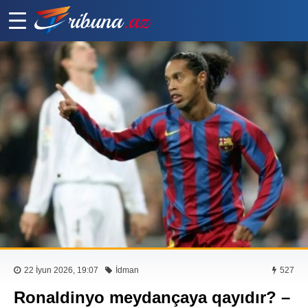
22 İyun 2026, 19:07
İdman
527
Ronaldinyo meydançaya qayıdır? –