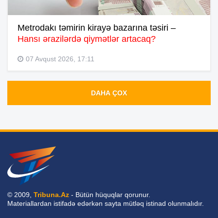
Metrodakı təmirin kirayə bazarına təsiri –
Hansı ərazilərdə qiymətlər artacaq?
07 Avqust 2026, 17:11
DAHA ÇOX
© 2009,
Tribuna.Az
- Bütün hüquqlar qorunur.
Materiallardan istifadə edərkən sayta mütləq istinad olunmalıdır.