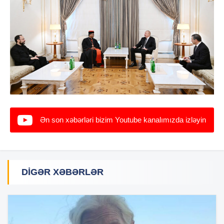
Ən son xəbərləri bizim Youtube kanalımızda izləyin
DIGƏR XƏBƏRLƏR