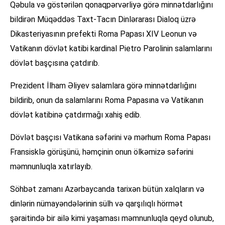
Qəbula və göstərilən qonaqpərvərliyə görə minnətdarlığını
bildirən Müqəddəs Taxt-Tacın Dinlərarası Dialoq üzrə
Dikasteriyasının prefekti Roma Papası XIV Leonun və
Vatikanın dövlət katibi kardinal Pietro Parolinin salamlarını
dövlət başçısına çatdırıb.
Prezident İlham Əliyev salamlara görə minnətdarlığını
bildirib, onun da salamlarını Roma Papasına və Vatikanın
dövlət katibinə çatdırmağı xahiş edib.
Dövlət başçısı Vatikana səfərini və mərhum Roma Papası
Fransisklə görüşünü, həmçinin onun ölkəmizə səfərini
məmnunluqla xatırlayıb.
Söhbət zamanı Azərbaycanda tarixən bütün xalqların və
dinlərin nümayəndələrinin sülh və qarşılıqlı hörmət
şəraitində bir ailə kimi yaşaması məmnunluqla qeyd olunub,