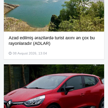
Azad edilmiş ərazilərdə turist axını ən çox bu
rayonlaradır (ADLAR)
08 Avqust 2026, 13:04