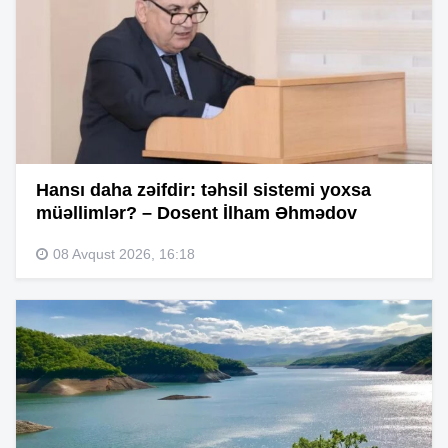
Hansı daha zəifdir: təhsil sistemi yoxsa
müəllimlər? – Dosent İlham Əhmədov
08 Avqust 2026, 16:18