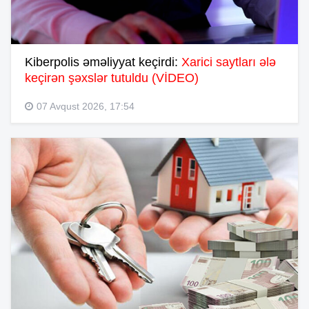
Kiberpolis əməliyyat keçirdi:
Xarici saytları ələ
keçirən şəxslər tutuldu (VİDEO)
07 Avqust 2026, 17:54