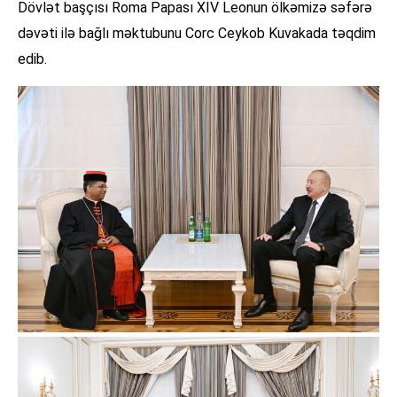
Dövlət başçısı Roma Papası XIV Leonun ölkəmizə səfərə
dəvəti ilə bağlı məktubunu Corc Ceykob Kuvakada təqdim
edib.