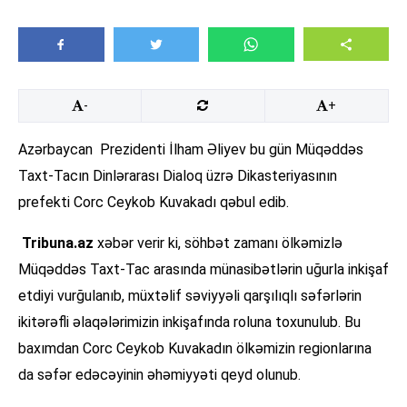
-
+
Azərbaycan Prezidenti İlham Əliyev bu gün Müqəddəs
Taxt-Tacın Dinlərarası Dialoq üzrə Dikasteriyasının
prefekti Corc Ceykob Kuvakadı qəbul edib.
Tribuna.az
xəbər verir ki, söhbət zamanı ölkəmizlə
Müqəddəs Taxt-Tac arasında münasibətlərin uğurla inkişaf
etdiyi vurğulanıb, müxtəlif səviyyəli qarşılıqlı səfərlərin
ikitərəfli əlaqələrimizin inkişafında roluna toxunulub. Bu
baxımdan Corc Ceykob Kuvakadın ölkəmizin regionlarına
da səfər edəcəyinin əhəmiyyəti qeyd olunub.