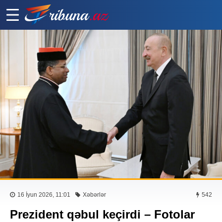
16 İyun 2026, 11:01
Xəbərlər
542
Prezident qəbul keçirdi – Fotolar