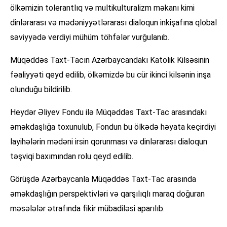
ölkəmizin tolerantlıq və multikulturalizm məkanı kimi
dinlərarası və mədəniyyətlərarası dialoqun inkişafına qlobal
səviyyədə verdiyi mühüm töhfələr vurğulanıb.
Müqəddəs Taxt-Tacın Azərbaycandakı Katolik Kilsəsinin
fəaliyyəti qeyd edilib, ölkəmizdə bu cür ikinci kilsənin inşa
olunduğu bildirilib.
Heydər Əliyev Fondu ilə Müqəddəs Taxt-Tac arasındakı
əməkdaşlığa toxunulub, Fondun bu ölkədə həyata keçirdiyi
layihələrin mədəni irsin qorunması və dinlərarası dialoqun
təşviqi baxımından rolu qeyd edilib.
Görüşdə Azərbaycanla Müqəddəs Taxt-Tac arasında
əməkdaşlığın perspektivləri və qarşılıqlı maraq doğuran
məsələlər ətrafında fikir mübadiləsi aparılıb.