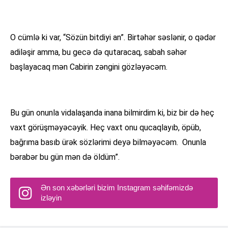
O cümlə ki var, “Sözün bitdiyi an”. Birtəhər səslənir, o qədər
adiləşir amma, bu gecə də qutaracaq, sabah səhər
başlayacaq mən Cabirin zəngini gözləyəcəm.
Bu gün onunla vidalaşanda inana bilmirdim ki, biz bir də heç
vaxt görüşməyəcəyik. Heç vaxt onu qucaqlayıb, öpüb,
bağrıma basıb ürək sözlərimi deyə bilməyəcəm. Onunla
bərabər bu gün mən də öldüm”.
Ən son xəbərləri bizim Instagram səhifəmizdə
izləyin