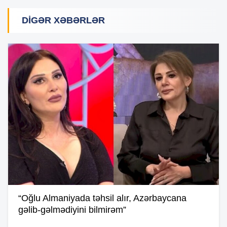
DIGƏR XƏBƏRLƏR
“Oğlu Almaniyada təhsil alır, Azərbaycana
gəlib-gəlmədiyini bilmirəm”