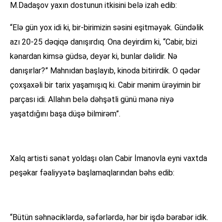
M.Dadaşov yaxın dostunun itkisini belə izah edib:
“Elə gün yox idi ki, bir-birimizin səsini eşitməyək. Gündəlik
azı 20-25 dəqiqə danışırdıq. Ona deyirdim ki, “Cabir, bizi
kənardan kimsə güdsə, deyər ki, bunlar dəlidir. Nə
danışırlar?” Mahnıdan başlayıb, kinoda bitirirdik. O qədər
çoxşaxəli bir tarix yaşamışıq ki. Cabir mənim ürəyimin bir
parçası idi. Allahın belə dəhşətli günü mənə niyə
yaşatdığını başa düşə bilmirəm”.
Xalq artisti sənət yoldaşı olan Cabir İmanovla eyni vaxtda
peşəkar fəaliyyətə başlamaqlarından bəhs edib:
“Bütün səhnəciklərdə, səfərlərdə, hər bir işdə bərabər idik.