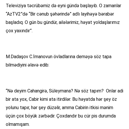
Televiziya təcrübəmiz də eyni gündə başlayıb. O zamanlar
“AzTV2”də “Bir cənub şəhərində” adlı layihəyə bərabər
başladıq. O gün bu gündür, ailələrimiz, həyat yoldaşlarımız
çox yaxındır”.
M.Dadaşov C.İmanovun övladlarına deməyə söz tapa
bilmədiyini əlavə edib:
“Nə deyim Cahangirə, Süleymana? Nə söz tapım? Onlar adi
bir ata yox, Cabir kimi ata itirdilər. Bu həyatda hər şey öz
yolunu tapır, hər şey düzəlir, amma Cabirin itkisi mənim
üçün çox böyük zərbədir. Çoxdandır bu cür pis durumda
olmamışam.