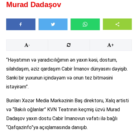
Murad Dadaşov
-
+
“Həyatımın və yaradıcılığımın ən yaxın kəsi, dostum,
silahdaşım, əziz qardaşım Cabir İmanov dünyasını dəyişib.
Sanki bir yuxunun içindəyəm və onun tez bitməsini
istəyirəm”.
Bunları Xəzər Media Mərkəzinin Baş direktoru, Xalq artisti
və “Bakılı oğlanlar” KVN Teatrının keçmiş üzvü Murad
Dadaşov yaxın dostu Cabir İmanovun vəfatı ilə bağlı
“Qafqazinfo”ya açıqlamasında danışıb.