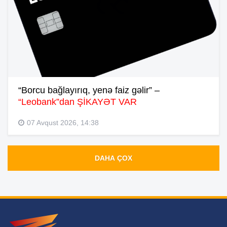
“Borcu bağlayırıq, yenə faiz gəlir” –
“Leobank”dan ŞİKAYƏT VAR
07 Avqust 2026, 14:38
DAHA ÇOX