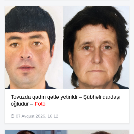
Tovuzda qadın qətlə yetirildi – Şübhəli qardaşı
oğludur –
Foto
07 Avqust 2026, 16:12