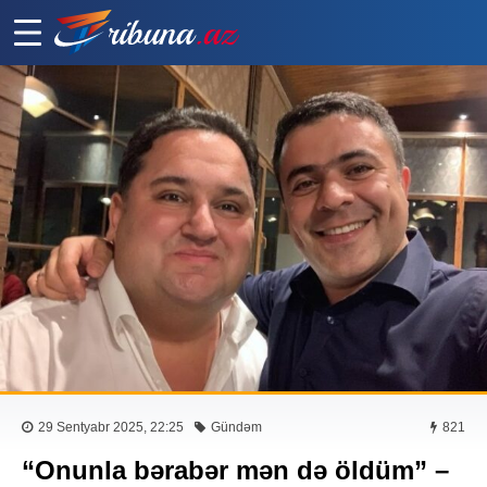
29 Sentyabr 2025, 22:25
Gündəm
821
“Onunla bərabər mən də öldüm” –