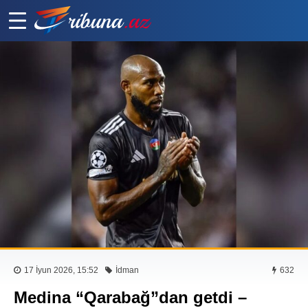
17 İyun 2026, 15:52
İdman
632
Medina “Qarabağ”dan getdi –