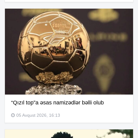
“Qızıl top”a əsas namizədlər bəlli olub
05 Avqust 2026, 16:13