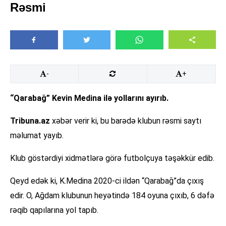
Rəsmi
-
+
“Qarabağ” Kevin Medina ilə yollarını ayırıb.
Tribuna.az
xəbər verir ki, bu barədə klubun rəsmi saytı
məlumat yayıb.
Klub göstərdiyi xidmətlərə görə futbolçuya təşəkkür edib.
Qeyd edək ki, K.Medina 2020-ci ildən “Qarabağ”da çıxış
edir. O, Ağdam klubunun heyətində 184 oyuna çıxıb, 6 dəfə
rəqib qapılarına yol tapıb.