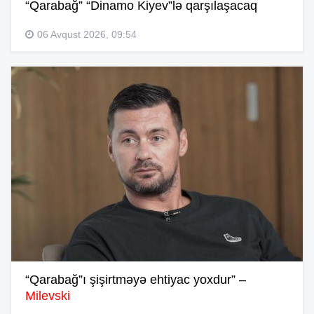
“Qarabağ” “Dinamo Kiyev”lə qarşılaşacaq
06 Avqust 2026, 09:54
“Qarabağ”ı şişirtməyə ehtiyac yoxdur” –
Milevski