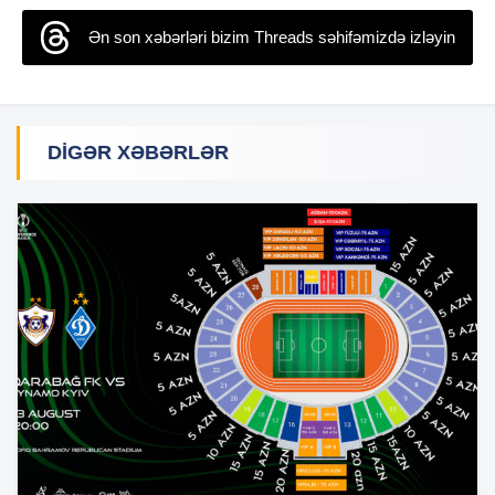
Ən son xəbərləri bizim Threads səhifəmizdə izləyin
DIGƏR XƏBƏRLƏR