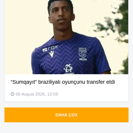
“Sumqayıt” braziliyalı oyunçunu transfer etdi
05 Avqust 2026, 13:59
DAHA ÇOX