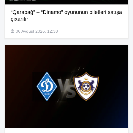
“Qarabağ” – “Dinamo” oyununun biletləri satışa
çıxarılır
06 Avqust 2026, 12:38