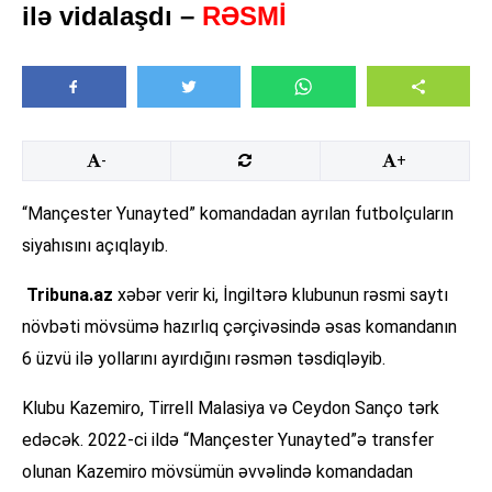
ilə vidalaşdı –
RƏSMİ
-
+
“Mançester Yunayted” komandadan ayrılan futbolçuların
siyahısını açıqlayıb.
Tribuna.az
xəbər verir ki, İngiltərə klubunun rəsmi saytı
növbəti mövsümə hazırlıq çərçivəsində əsas komandanın
6 üzvü ilə yollarını ayırdığını rəsmən təsdiqləyib.
Klubu Kazemiro, Tirrell Malasiya və Ceydon Sanço tərk
edəcək. 2022-ci ildə “Mançester Yunayted”ə transfer
olunan Kazemiro mövsümün əvvəlində komandadan