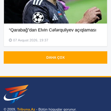
“Qarabağ”dan Elvin Cəfərquliyev açıqlaması
07 Avqust 2026, 19:37
DAHA ÇOX
© 2009,
Tribuna.Az
- Bütün hüquqlar qorunur.