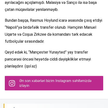
ayrılacağını açıqlamışdı. Malasiya və Sanço ilə isə başa
çatan müqavilələr yenilənməyib.
Bundan başqa, Rasmus Hoylund icarə əsasında çıxış etdiyi
“Napoli”yə birdəfəlik transfer olunub. Həmçinin Manuel
Uqarte və Coşua Zirkzee də komandanı tərk edəcək
futbolçular sırasındadır.
Qeyd edək ki, “Mançester Yunayted” yay transfer
pəncərəsi öncəsi heyətdə ciddi dəyişikliklər etməyi
planlaşdırır. (qol.az)
Ən son xəbərləri bizim Instagram səhifəmizdə
izləyin