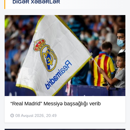
DIGƏR XƏBƏRLƏR
“Real Madrid” Messiyə başsağlığı verib
08 Avqust 2026, 20:49