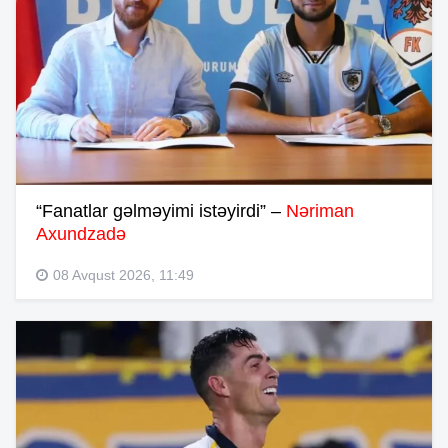
“Fanatlar gəlməyimi istəyirdi” –
Nəriman
Axundzadə
08 Avqust 2026, 11:49