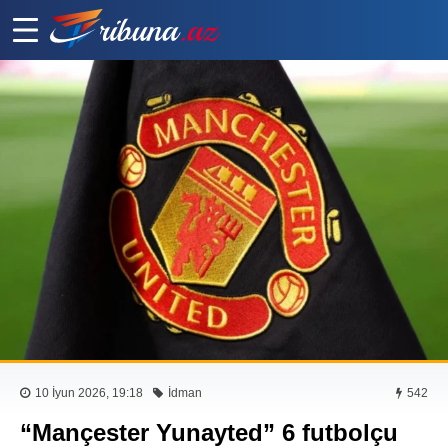
10 İyun 2026, 19:18
İdman
542
“Mançester Yunayted” 6 futbolçu