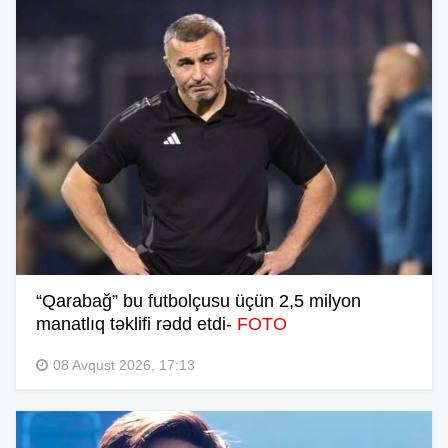
“Qarabağ” bu futbolçusu üçün 2,5 milyon
manatlıq təklifi rədd etdi-
FOTO
08 Avqust 2026, 17:13