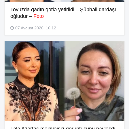
Tovuzda qadın qətlə yetirildi – Şübhəli qardaşı
oğludur –
Foto
07 Avqust 2026, 16:12
Lalə Azərtaş makiyajsız görüntüsünü paylaşdı