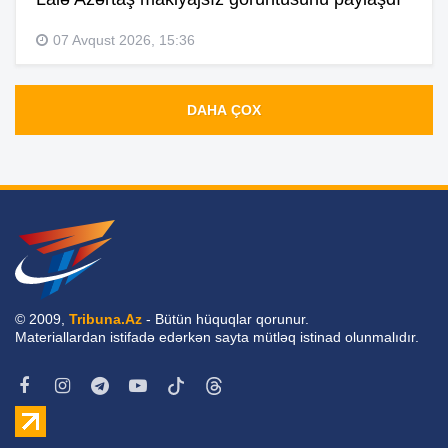
07 Avqust 2026, 15:36
DAHA ÇOX
© 2009,
Tribuna.Az
- Bütün hüquqlar qorunur.
Materiallardan istifadə edərkən sayta mütləq istinad olunmalıdır.