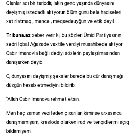
Olanlar acı bir tarixdir, lakin gənc yaşında dünyasını
dəyişmiş istedadlı aktyorun ölüm günü belə hadisələri
xatırlatmaq , məncə , məqsədəuyğun və etik deyil.
Tribuna.az
xəbər verir ki, bu sözləri Ümid Partiyasının
sədri İqbal Ağazadə vaxtilə verdiyi müsahibədə aktyor
Cabir İmanovla bağlı dediyi sözlərin paylaşılmasından
danışarkən deyib.
O, dünyasını dəyişmiş şəxslər barədə bu cür danışmağı
düzgün hesab etmədiyini bildirib:
“Allah Cabir İmanova rəhmət etsin.
Mən heç zaman vəzifədən çıxarılan kiminsə arxasınca
danışmamışam, kresloda olarkən irad və tənqidlərimi açıq
bildirmişəm.