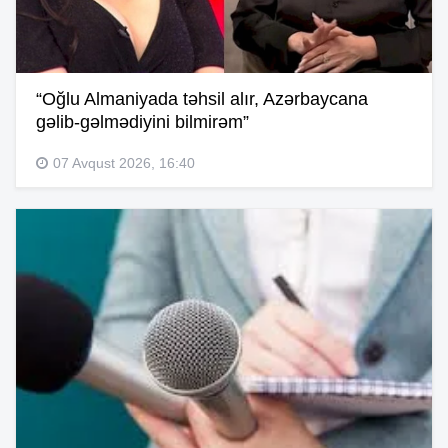
“Oğlu Almaniyada təhsil alır, Azərbaycana
gəlib-gəlmədiyini bilmirəm”
07 Avqust 2026, 16:40