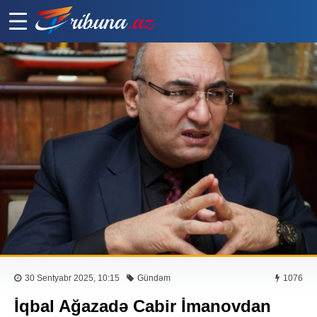
30 Sentyabr 2025, 10:15
Gündəm
1076
İqbal Ağazadə Cabir İmanovdan