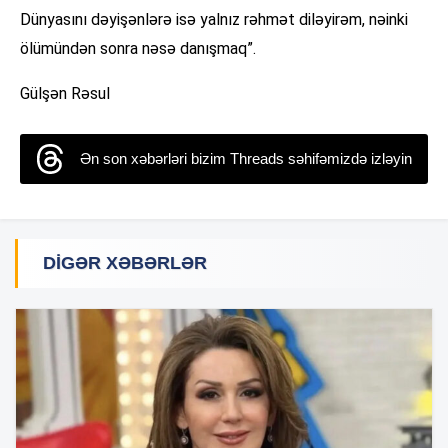
Dünyasını dəyişənlərə isə yalnız rəhmət diləyirəm, nəinki
ölümündən sonra nəsə danışmaq”.
Gülşən Rəsul
Ən son xəbərləri bizim Threads səhifəmizdə izləyin
DIGƏR XƏBƏRLƏR