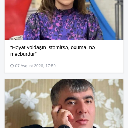
“Həyat yoldaşın istəmirsə, oxuma, nə
məcburdur”
07 Avqust 2026, 17:59