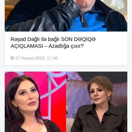
Rəşad Dağlı ilə bağlı SON DƏQİQƏ
AÇIQLAMASI – Azadlığa çıxır?
07 Avqust 2026, 17:48