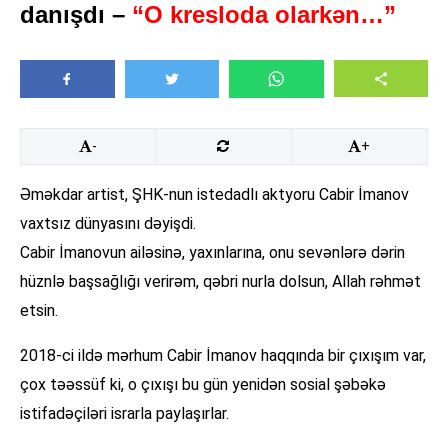
danışdı –
“O kresloda olarkən…”
-
+
Əməkdar artist, ŞHK-nun istedadlı aktyoru Cabir İmanov
vaxtsız dünyasını dəyişdi.
Cabir İmanovun ailəsinə, yaxınlarına, onu sevənlərə dərin
hüznlə başsağlığı verirəm, qəbri nurla dolsun, Allah rəhmət
etsin.
2018-ci ildə mərhum Cabir İmanov haqqında bir çıxışım var,
çox təəssüf ki, o çıxışı bu gün yenidən sosial şəbəkə
istifadəçiləri israrla paylaşırlar.