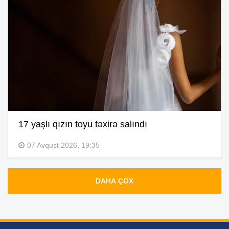
17 yaşlı qızın toyu təxirə salındı
07 Avqust 2026, 19:35
DAHA ÇOX