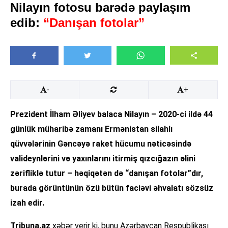
Nilayın fotosu barədə paylaşım
edib:
“Danışan fotolar”
-
+
Prezident İlham Əliyev balaca Nilayın – 2020-ci ildə 44
günlük müharibə zamanı Ermənistan silahlı
qüvvələrinin Gəncəyə raket hücumu nəticəsində
valideynlərini və yaxınlarını itirmiş qızcığazın əlini
zərifliklə tutur – həqiqətən də “danışan fotolar”dır,
burada görüntünün özü bütün faciəvi əhvalatı sözsüz
izah edir.
Tribuna.az
xəbər verir ki, bunu Azərbaycan Respublikası