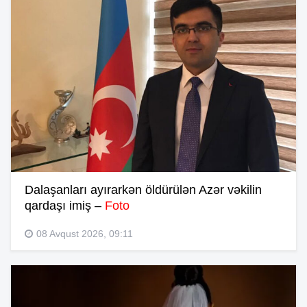
Dalaşanları ayırarkən öldürülən Azər vəkilin
qardaşı imiş –
Foto
08 Avqust 2026, 09:11