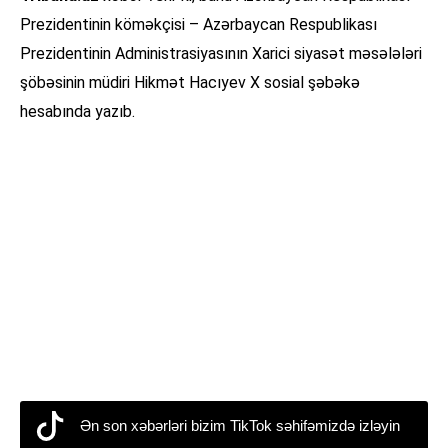
Prezidentinin köməkçisi – Azərbaycan Respublikası
Prezidentinin Administrasiyasının Xarici siyasət məsələləri
şöbəsinin müdiri Hikmət Hacıyev X sosial şəbəkə
hesabında yazıb.
Ən son xəbərləri bizim TikTok səhifəmizdə izləyin