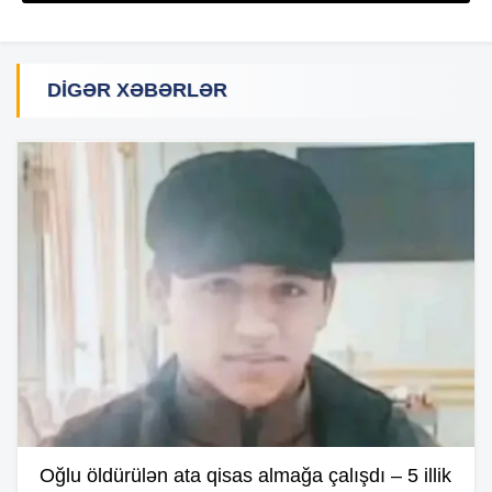
DIGƏR XƏBƏRLƏR
Oğlu öldürülən ata qisas almağa çalışdı – 5 illik