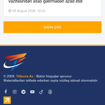
vəzifəsindən əsas gətirmədən azad etdi
08 Avqust 2026, 16:01
DAHA ÇOX
© 2009,
Tribuna.Az
- Bütün hüquqlar qorunur.
Materiallardan istifadə edərkən sayta mütləq istinad olunmalıdır.