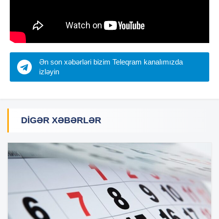
Ən son xəbərləri bizim Teleqram kanalımızda
izləyin
DIGƏR XƏBƏRLƏR