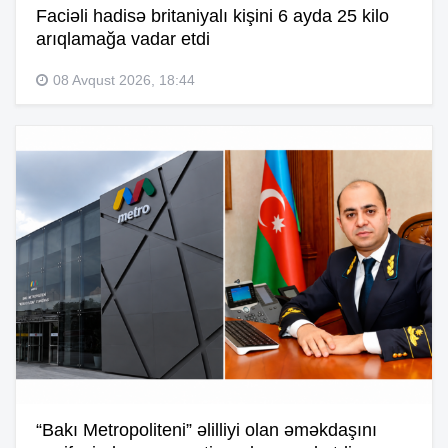
Faciəli hadisə britaniyalı kişini 6 ayda 25 kilo
arıqlamağa vadar etdi
08 Avqust 2026, 18:44
“Bakı Metropoliteni” əlilliyi olan əməkdaşını