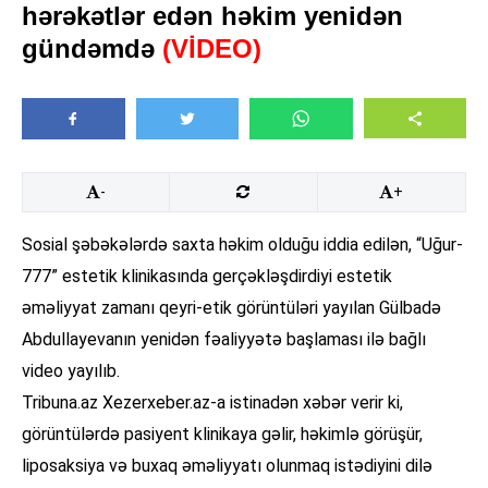
hərəkətlər edən həkim yenidən
gündəmdə
(VİDEO)
-
+
Sosial şəbəkələrdə saxta həkim olduğu iddia edilən, “Uğur-
777” estetik klinikasında gerçəkləşdirdiyi estetik
əməliyyat zamanı qeyri-etik görüntüləri yayılan Gülbadə
Abdullayevanın yenidən fəaliyyətə başlaması ilə bağlı
video yayılıb.
Tribuna.az Xezerxeber.az-a istinadən xəbər verir ki,
görüntülərdə pasiyent klinikaya gəlir, həkimlə görüşür,
liposaksiya və buxaq əməliyyatı olunmaq istədiyini dilə