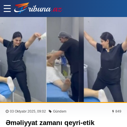
03 Oktyabr 2025, 09:02
Gündəm
849
Əməliyyat zamanı qeyri-etik