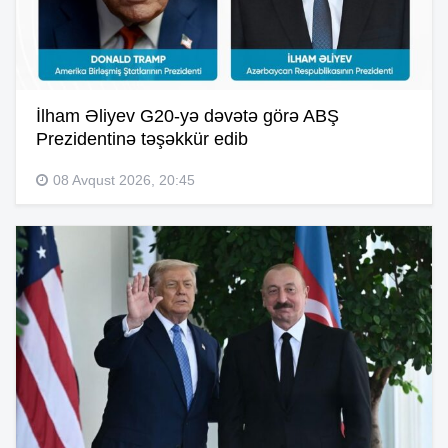
İlham Əliyev G20-yə dəvətə görə ABŞ
Prezidentinə təşəkkür edib
08 Avqust 2026, 20:45