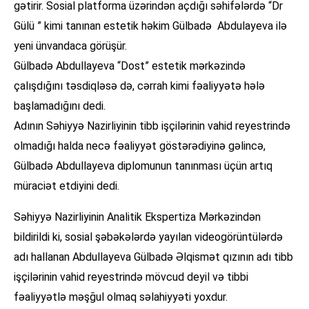
gətirir. Sosial platforma üzərindən açdığı səhifələrdə “Dr
Gülü ” kimi tanınan estetik həkim Gülbadə Abdulayeva ilə
yeni ünvandaca görüşür.
Gülbadə Abdullayeva “Dost” estetik mərkəzində
çalışdığını təsdiqləsə də, cərrah kimi fəaliyyətə hələ
başlamadığını dedi.
Adının Səhiyyə Nazirliyinin tibb işçilərinin vahid reyestrində
olmadığı halda necə fəaliyyət göstərədiyinə gəlincə,
Gülbadə Abdullayeva diplomunun tanınması üçün artıq
müraciət etdiyini dedi.
Səhiyyə Nazirliyinin Analitik Ekspertiza Mərkəzindən
bildirildi ki, sosial şəbəkələrdə yayılan videogörüntülərdə
adı hallanan Abdullayeva Gülbadə Əlqismət qızının adı tibb
işçilərinin vahid reyestrində mövcud deyil və tibbi
fəaliyyətlə məşğul olmaq səlahiyyəti yoxdur.