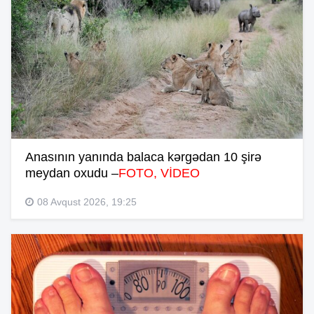
Anasının yanında balaca kərgədan 10 şirə
meydan oxudu –
FOTO, VİDEO
08 Avqust 2026, 19:25