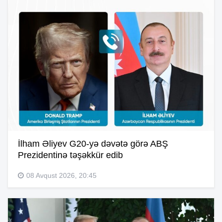
İlham Əliyev G20-yə dəvətə görə ABŞ
Prezidentinə təşəkkür edib
08 Avqust 2026, 20:45