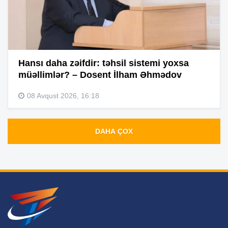
Hansı daha zəifdir: təhsil sistemi yoxsa
müəllimlər? – Dosent İlham Əhmədov
08 Avqust 2026, 16:18
DAHA ÇOX