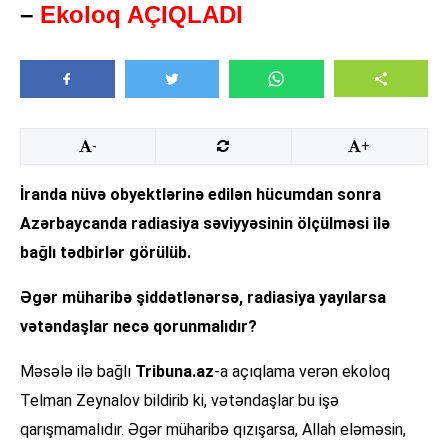
–
Ekoloq AÇIQLADI
-
+
İranda nüvə obyektlərinə edilən hücumdan sonra
Azərbaycanda radiasiya səviyyəsinin ölçülməsi ilə
bağlı tədbirlər görülüb.
Əgər müharibə şiddətlənərsə, radiasiya yayılarsa
vətəndaşlar necə qorunmalıdır?
Məsələ ilə bağlı
Tribuna.az
-a açıqlama verən ekoloq
Telman Zeynalov bildirib ki, vətəndaşlar bu işə
qarışmamalıdır. Əgər müharibə qızışarsa, Allah eləməsin,