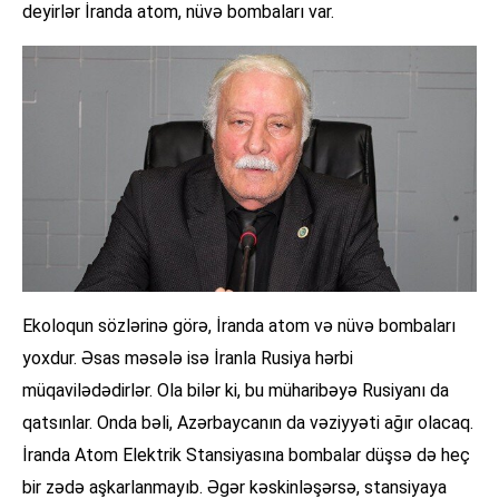
deyirlər İranda atom, nüvə bombaları var.
Ekoloqun sözlərinə görə, İranda atom və nüvə bombaları
yoxdur. Əsas məsələ isə İranla Rusiya hərbi
müqavilədədirlər. Ola bilər ki, bu müharibəyə Rusiyanı da
qatsınlar. Onda bəli, Azərbaycanın da vəziyyəti ağır olacaq.
İranda Atom Elektrik Stansiyasına bombalar düşsə də heç
bir zədə aşkarlanmayıb. Əgər kəskinləşərsə, stansiyaya