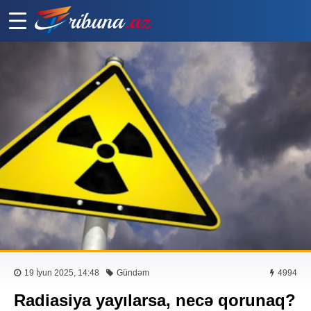
19 İyun 2025, 14:48
Gündəm
4994
Radiasiya yayılarsa, necə qorunaq?