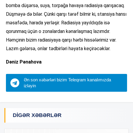
bomba düşərsə, suya, torpağa havaya radiasiya qarışacaq.
Düşməyə də bilər. Çünki qarşı tərəf bilmir ki, stansiya hansı
məsafədə, harada yerləşir. Radiasiya yayıldıqda isə
qorunmaq üçün o zonalardan kənarlaşmaq lazımdır.
Həmçinin bizim radiasiyaya qarşı hərbi hissələrimiz var.
Lazım gələrsə, onlar tədbirləri həyata keçirəcəklər.
Dəniz Pənahova
Ən son xəbərləri bizim Teleqram kanalımızda
izləyin
DIGƏR XƏBƏRLƏR