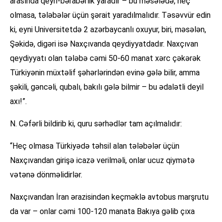
arasında qeyri-bərabərlik yaradır – bu məsələdə, heç
olmasa, tələbələr üçün şərait yaradılmalıdır. Təsəvvür edin
ki, eyni Universitetdə 2 azərbaycanlı oxuyur, biri, məsələn,
Şəkidə, digəri isə Naxçıvanda qeydiyyatdadır. Naxçıvan
qeydiyyatı olan tələbə cəmi 50-60 manat xərc çəkərək
Türkiyənin müxtəlif şəhərlərindən evinə gələ bilir, amma
şəkili, gəncəli, qubalı, bakılı gələ bilmir – bu ədalətli deyil
axı!”.
N. Cəfərli bildirib ki, quru sərhədlər tam açılmalıdır:
“Heç olmasa Türkiyədə təhsil alan tələbələr üçün
Naxçıvandan girişə icazə verilməli, onlar ucuz qiymətə
vətənə dönməlidirlər.
Naxçıvandan İran ərazisindən keçməklə avtobus marşrutu
da var – onlar cəmi 100-120 manata Bakıya gəlib çıxa