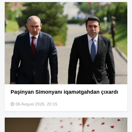
Paşinyan Simonyanı iqamətgahdan çıxardı
06 Avqust 2026, 20:15