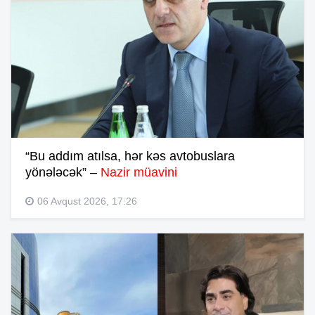
“Bu addım atılsa, hər kəs avtobuslara
yönələcək” –
Nazir müavini
06 Avqust 2026, 17:26