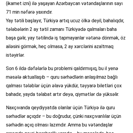
(ikamet izni) ilə yaşayan Azərbaycan vətəndaşlarının sayı
71 min nəfərə yaxındır.
Yay tətili başlayır, Türkiyə artıq ucuz ölkə deyil, bahalıqdır,
tələbələrin 2 ay tətil zamanı Türkiyədə qalmaları baha
başa gəlir, yay tətilində iş tapmayanlar vətənə dönmək, öz
ailəsini görmək, heç olmasa, 2 ay xərclərini azaltmaq
istəyirlər.
Son 6 ildə dəfələrlə bu problemi qaldırmışıq, bu il yenə
məsələ aktuallaşıb – quru sərhədlərin anlaşılmaz bağlı
qalması tələblər üçün əlavə yükdür, təyyarə biletləri çox
bahadır, yayda təlabat artır deyə, qiymətlər də yüksəlir.
Naxçıvanda qeydiyyatda olanlar üçün Türkiyə ilə quru
sərhədlər açıqdır – bu doğrudur, çünki naxçıvanlılar üçün
sərhədin açıq olması lazımdır. Amma bu vətəndaşlar