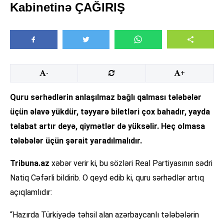
Kabinetinə ÇAĞIRIŞ
-
+
Quru sərhədlərin anlaşılmaz bağlı qalması tələbələr
üçün əlavə yükdür, təyyarə biletləri çox bahadır, yayda
təlabat artır deyə, qiymətlər də yüksəlir. Heç olmasa
tələbələr üçün şərait yaradılmalıdır.
Tribuna.az
xəbər verir ki, bu sözləri Real Partiyasının sədri
Natiq Cəfərli bildirib. O qeyd edib ki, quru sərhədlər artıq
açıqlamlıdır:
“Hazırda Türkiyədə təhsil alan azərbaycanlı tələbələrin