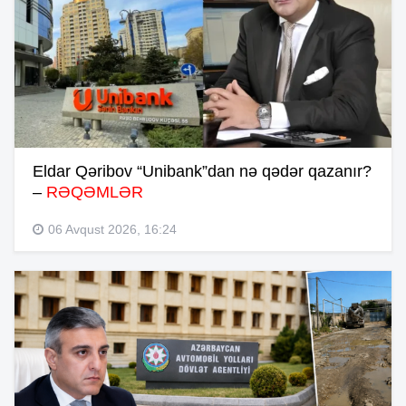
Eldar Qəribov “Unibank”dan nə qədər qazanır?
–
RƏQƏMLƏR
06 Avqust 2026, 16:24