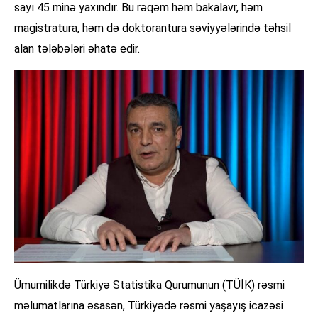
sayı 45 minə yaxındır. Bu rəqəm həm bakalavr, həm
magistratura, həm də doktorantura səviyyələrində təhsil
alan tələbələri əhatə edir.
Ümumilikdə Türkiyə Statistika Qurumunun (TÜİK) rəsmi
məlumatlarına əsasən, Türkiyədə rəsmi yaşayış icazəsi