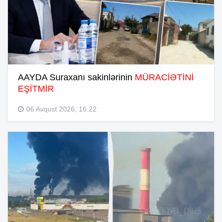
AAYDA Suraxanı sakinlərinin
MÜRACİƏTİNİ
EŞİTMİR
06 Avqust 2026, 16:22