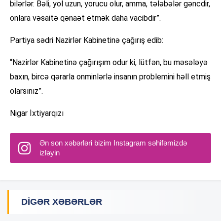
bilərlər. Bəli, yol uzun, yorucu olur, amma, tələbələr gəncdir,
onlara vəsaitə qənaət etmək daha vacibdir”.
Partiya sədri Nazirlər Kabinetinə çağırış edib:
“Nazirlər Kabinetinə çağırışım odur ki, lütfən, bu məsələyə
baxın, bircə qərarla onminlərlə insanın problemini həll etmiş
olarsınız”.
Nigar İxtiyarqızı
Ən son xəbərləri bizim Instagram səhifəmizdə
izləyin
DIGƏR XƏBƏRLƏR