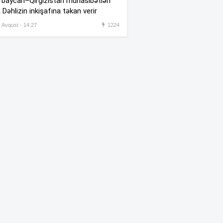
baycan–Qırğızıstan münasibətləri
bağlanıb”
 Dəhlizin inkişafına təkan verir
, Avqust - 14:27
1224
Xocavənddə traktor
MİNAYA
:02
DÜŞDÜ
Azyaşlı şəkər xəstəsi olduğu
:21
üçün uşaq bağçasından
kənarlaşdırılıb –
VİDEO
Milli Qəhrəman Hökumə
:18
Əliyevanın doğum günüdür
Mövsümə Ronaldosuz
:00
başlayacaqlar
“Brent” bahalaşdı
:40
Prezidentliyə başlayan
:16
Esprielyaya 1 milyard dollar
veriləcək