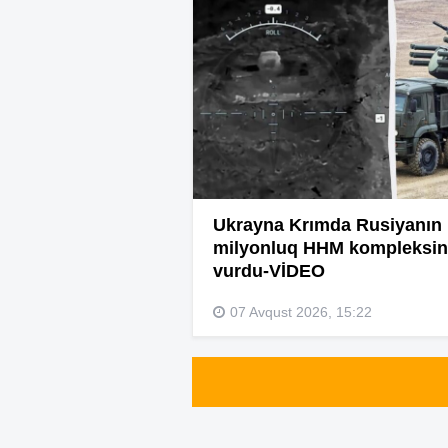
Ukrayna Krımda Rusiyanın
milyonluq HHM kompleksin
vurdu-VİDEO
07 Avqust 2026, 15:22