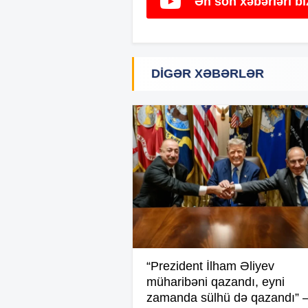
Ən son xəbərləri b
DIGƏR XƏBƏRLƏR
“Prezident İlham Əliyev
müharibəni qazandı, eyni
zamanda sülhü də qazandı” 