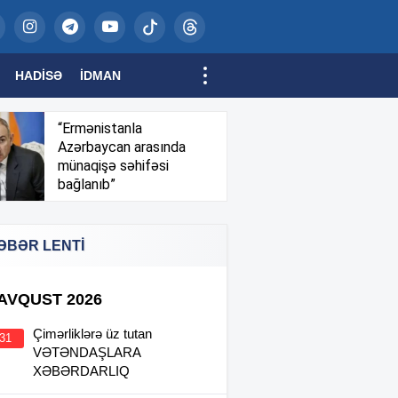
HADISƏ
İDMAN
“Ermənistanla
Azərbaycan arasında
münaqişə səhifəsi
bağlanıb”
ƏBƏR LENTİ
 AVQUST 2026
Çimərliklərə üz tutan
:31
VƏTƏNDAŞLARA
XƏBƏRDARLIQ