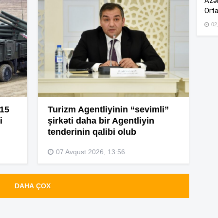
Azər
Orta
02
11
10
10
 15
Turizm Agentliyinin “sevimli”
i
şirkəti daha bir Agentliyin
tenderinin qalibi olub
10
07 Avqust 2026, 13:56
09
DAHA ÇOX
09