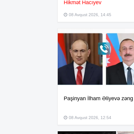
Hikmət Hacıyev
08 Avqust 2026, 14:45
Paşinyan İlham Əliyevə zəng 
08 Avqust 2026, 12:54