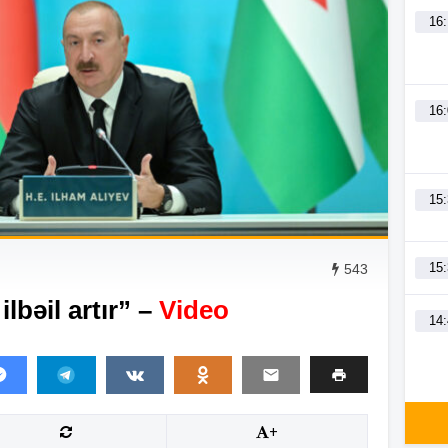
16
16
15
15
543
lbəil artır” –
Video
14
14
+