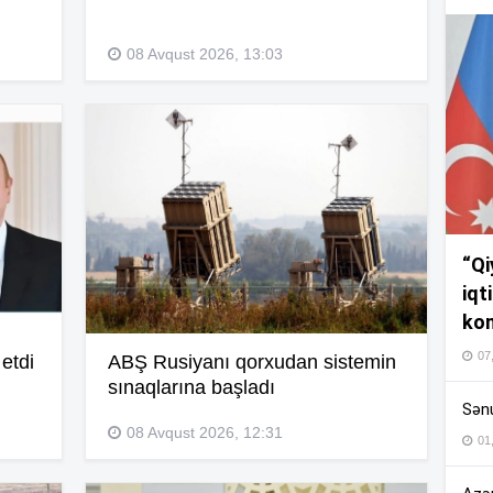
08 Avqust 2026, 13:03
12
11
11
“Qi
iqt
11
kom
07
etdi
ABŞ Rusiyanı qorxudan sistemin
sınaqlarına başladı
11
Sənu
08 Avqust 2026, 12:31
01
11