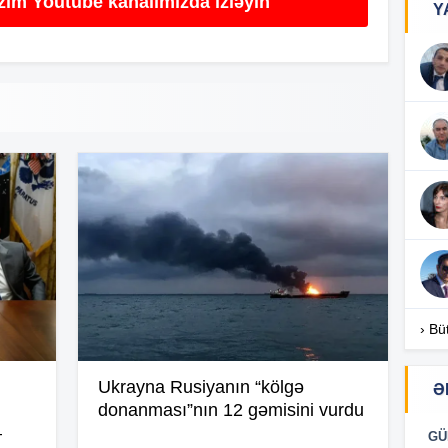
izim Youtube kanalımızda izləyin
Y
13
13
13
12
› Bü
12
Ukrayna Rusiyanın “kölgə
Ə
donanması”nın 12 gəmisini vurdu
–
12
GÜ