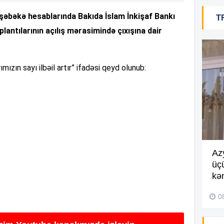
 şəbəkə hesablarında Bakıda İslam İnkişaf Bankı
T
14
plantılarının açılış mərasimində çıxışına dair
mızın sayı ilbəil artır” ifadəsi qeyd olunub:
14
14
14
Göyçayda məktəb binası
Az
acınacaqlı durumda –
VİDEO
üç
14
kən
04 Avqust 2026, 20:48
0
14