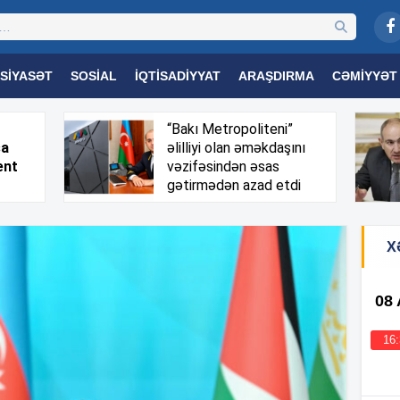
SIYASƏT
SOSIAL
İQTISADIYYAT
ARAŞDIRMA
CƏMIYYƏT
OGIYA
TƏHSIL
SAĞLAMLIQ
MARAQLI
TRIBUNA TV
“Bakı Metropoliteni”
sa
əlilliyi olan əməkdaşını
ent
vəzifəsindən əsas
gətirmədən azad etdi
X
08
16