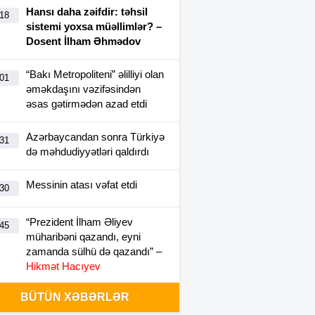
Hansı daha zəifdir: təhsil
:18
sistemi yoxsa müəllimlər? –
Dosent İlham Əhmədov
“Bakı Metropoliteni” əlilliyi olan
:01
əməkdaşını vəzifəsindən
əsas gətirmədən azad etdi
Azərbaycandan sonra Türkiyə
:31
də məhdudiyyətləri qaldırdı
Messinin atası vəfat etdi
:30
“Prezident İlham Əliyev
:45
müharibəni qazandı, eyni
zamanda sülhü də qazandı” –
Hikmət Hacıyev
BÜTÜN XƏBƏRLƏR
Bəzi yerlərdə 41 dərəcə isti
:44
olacaq –
XƏBƏRDARLIQ