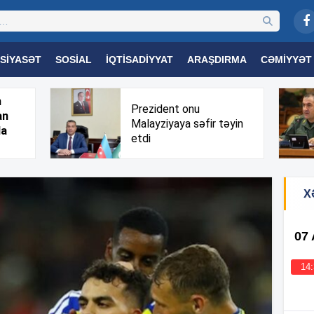
SIYASƏT
SOSIAL
İQTISADIYYAT
ARAŞDIRMA
CƏMIYYƏT
OGIYA
TƏHSIL
SAĞLAMLIQ
MARAQLI
TRIBUNA TV
h
Prezident onu
an
Malayziyaya səfir təyin
da
etdi
X
07
14