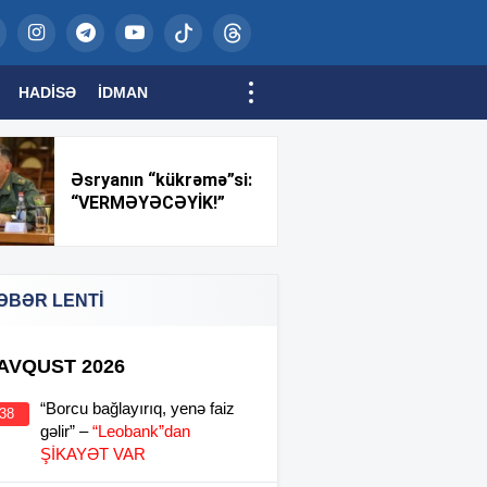
HADISƏ
İDMAN
Əsryanın “kükrəmə”si:
“VERMƏYƏCƏYİK!”
ƏBƏR LENTİ
 AVQUST 2026
“Borcu bağlayırıq, yenə faiz
:38
gəlir” –
“Leobank”dan
ŞİKAYƏT VAR