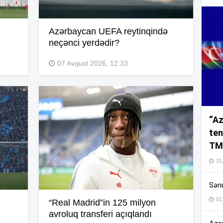
Azərbaycan UEFA reytinqində
12
neçənci yerdədir?
07 Avqust 2026, 12:33
12
12
“Az
ten
TM
12
31,
12
Sənu
01
“Real Madrid”in 125 milyon
avroluq transferi açıqlandı