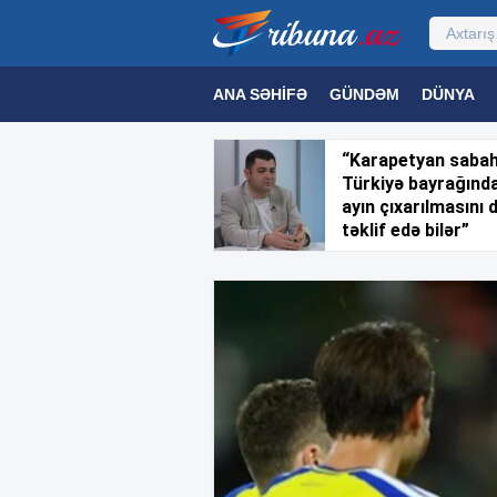
ANA SƏHIFƏ
GÜNDƏM
DÜNYA
MƏDƏNIYYƏT
MAQAZIN
TEXNOL
“Karapetyan saba
Türkiyə bayrağınd
ayın çıxarılmasını 
təklif edə bilər”