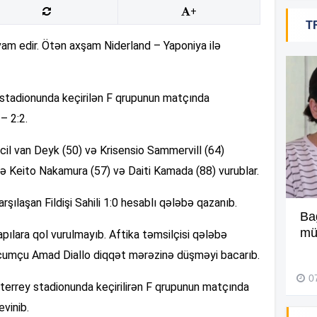
+
T
13
am edir. Ötən axşam Niderland – Yaponiya ilə
13
s stadionunda keçirilən F qrupunun matçında
– 2:2.
13
cil van Deyk (50) və Krisensio Sammervill (64)
ı isə Keito Nakamura (57) və Daiti Kamada (88) vurublar.
13
şılaşan Fildişi Sahili 1:0 hesablı qələbə qazanıb.
“Üç ildə ümumilikdə 16 dəfə
Ba
13
səfər etmişəm” –
Video
müə
apılara qol vurulmayıb. Aftika təmsilçisi qələbə
cumçu Amad Diallo diqqət mərəzinə düşməyi bacarıb.
01 Avqust 2026, 12:52
13
0
terrey stadionunda keçirilirən F qrupunun matçında
evinib.
13