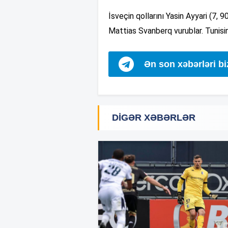
İsveçin qollarını Yasin Ayyari (7, 
Mattias Svanberq vurublar. Tunisin
Ən son xəbərləri b
DIGƏR XƏBƏRLƏR