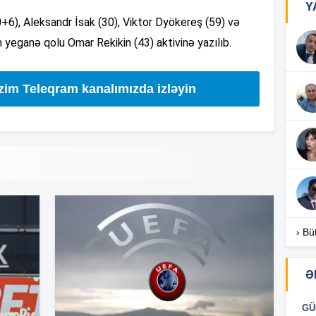
Y
90+6), Aleksandr İsak (30), Viktor Dyökereş (59) və
 yeganə qolu Omar Rekikin (43) aktivinə yazılıb.
13
izim Teleqram kanalımızda izləyin
13
13
13
› Bü
13
Ə
13
GÜ