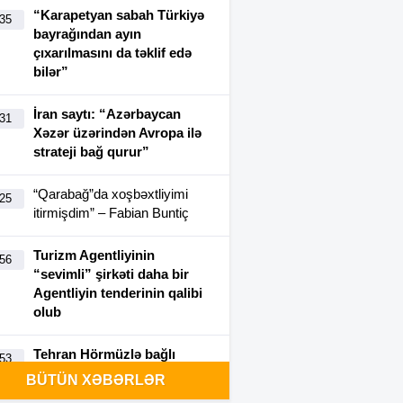
“Karapetyan sabah Türkiyə
:35
bayrağından ayın
çıxarılmasını da təklif edə
bilər”
İran saytı: “Azərbaycan
:31
Xəzər üzərindən Avropa ilə
strateji bağ qurur”
“Qarabağ”da xoşbəxtliyimi
:25
itirmişdim” – Fabian Buntiç
Turizm Agentliyinin
:56
“sevimli” şirkəti daha bir
Agentliyin tenderinin qalibi
olub
Tehran Hörmüzlə bağlı
:53
şərtlərini açıqladı: Nələr
BÜTÜN XƏBƏRLƏR
var?