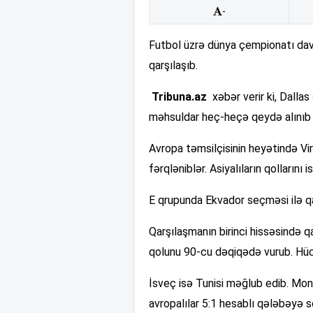
-
Futbol üzrə dünya çempionatı dav
qarşılaşıb.
Tribuna.az
xəbər verir ki, Dalla
məhsuldar heç-heçə qeydə alınıb 
Avropa təmsilçisinin heyətində Vir
fərqləniblər. Asiyalıların qolların
E qrupunda Ekvador seçməsi ilə qar
Qarşılaşmanın birinci hissəsində q
qolunu 90-cu dəqiqədə vurub. Hü
İsveç isə Tunisi məğlub edib. Mon
avropalılar 5:1 hesablı qələbəyə s