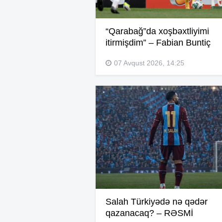
“Qarabağ”da xoşbəxtliyimi
itirmişdim” – Fabian Buntiç
07 Avqust 2026, 14:25
Salah Türkiyədə nə qədər
qazanacaq? – RƏSMİ