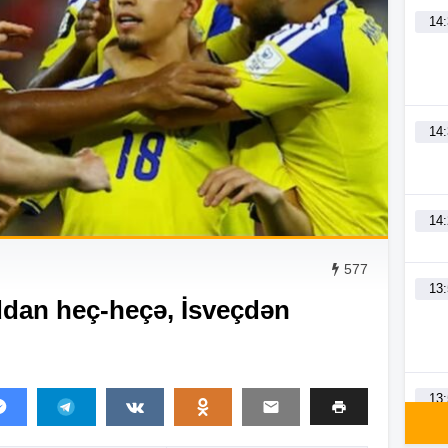
14
14
14
577
13
ddan heç-heçə, İsveçdən
13