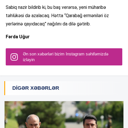
Sabiq nazir bildirib ki, bu baş verərsə, yeni müharibə
təhlükəsi də azalacaq. Hətta “Qarabağ erməniləri öz
yerlərinə qayıdacaq” nağılını da dilə gətirib.
Fərda Uğur
Ən son xəbərləri bizim Instagram səhifəmizdə
izləyin
DIGƏR XƏBƏRLƏR