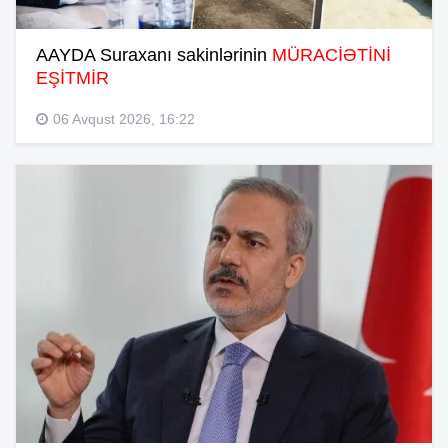
AAYDA Suraxanı sakinlərinin
MÜRACİƏTİNİ
EŞİTMİR
06 Avqust 2026, 16:22