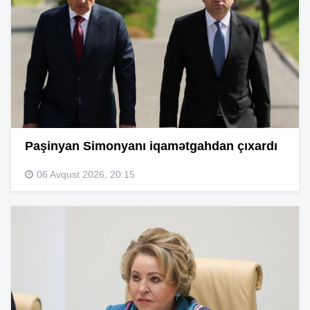
Paşinyan Simonyanı iqamətgahdan çıxardı
06 Avqust 2026, 20:15