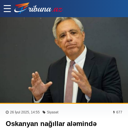
26 İyul 2025, 14:55
Siyasət
677
Oskanyan nağıllar aləmində