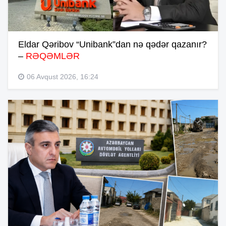
Eldar Qəribov “Unibank”dan nə qədər qazanır?
–
RƏQƏMLƏR
06 Avqust 2026, 16:24