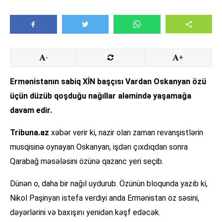
-
+
Ermənistanın sabiq XİN başçısı Vardan Oskanyan özü
üçün düzüb qoşduğu nağıllar aləmində yaşamağa
davam edir.
Tribuna.az
xəbər verir ki, nazir olan zaman revanşistlərin
musqisinə oynayan Oskanyan, işdən çıxdıqdan sonra
Qarabağ məsələsini özünə qazanc yeri seçib.
Dünən o, daha bir nağıl uydurub. Özünün bloqunda yazıb ki,
Nikol Paşinyan istefa verdiyi anda Ermənistan öz səsini,
dəyərlərini və baxışını yenidən kəşf edəcək.