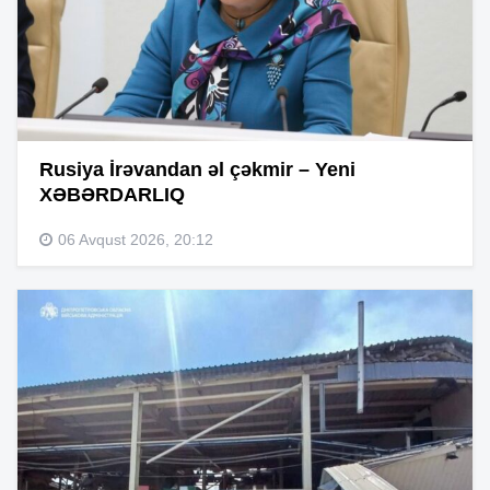
Rusiya İrəvandan əl çəkmir – Yeni
XƏBƏRDARLIQ
06 Avqust 2026, 20:12