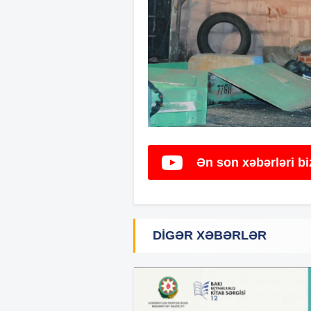
Ən son xəbərləri b
DIGƏR XƏBƏRLƏR