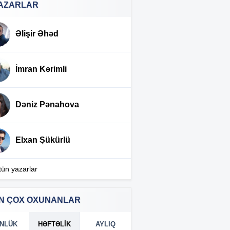
AZARLAR
 AVQUST 2026
Əlişir Əhəd
Mal əti bahalaşdı –
VİDEO
:54
İmran Kərimli
Bakıda ticarət mərkəzində
:52
faciə –
Ölən var
Dəniz Pənahova
Rəşad Məcid: “Anamdan
:11
telefonu alıb TikTok-un
Elxan Şükürlü
videolarına baxmışam, düşük
zarafatlar, şit lağlağılar…”
tün yazarlar
Londonun mərkəzində bıçaqlı
:09
hücum – 4 nəfər xəsarət aldı
N ÇOX OXUNANLAR
TƏBİB 6.2 milyonu tibbi
:07
NLÜK
HƏFTƏLIK
AYLIQ
vasitələrin və oksigen qazının