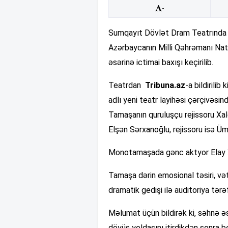
-
Sumqayıt Dövlət Dram Teatrında Bi
Azərbaycanın Milli Qəhrəmanı Na
əsərinə ictimai baxışı keçirilib.
Teatrdan
Tribuna.az
-a bildirili
adlı yeni teatr layihəsi çərçivəsin
Tamaşanın quruluşçu rejissoru Xal
Elşən Sərxanoğlu, rejissoru isə Ü
Monotamaşada gənc aktyor Elay Xa
Tamaşa dərin emosional təsiri, və
dramatik gedişi ilə auditoriya tər
Məlumat üçün bildirək ki, səhnə əs
döyüş yoldaşını itirdikdən sonra 