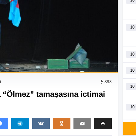
10
10
10
10
t
898
10
 “Ölməz” tamaşasına ictimai
10
10