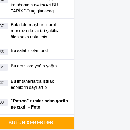
:39
imtahanının nəticələri BU
TARİXDƏ açıqlanacaq
Bakıdakı məşhur ticarət
:37
mərkəzində faciəli şəkildə
ölən şəxs usta imiş
Bu salat kiloları əridir
:36
Bu ərazilərə yağış yağıb
:34
Bu imtahanlarda iştirak
:32
edənlərin sayı artıb
“Patron” tumlarından görün
:30
nə çıxdı – Foto
“Brent” ucuzlaşdı
:25
BÜTÜN XƏBƏRLƏR