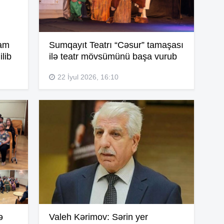
16
ram
Sumqayıt Teatrı “Cəsur” tamaşası
ilib
ilə teatr mövsümünü başa vurub
16
22 İyul 2026, 16:10
16
15
15
15
ə
Valeh Kərimov: Sərin yer