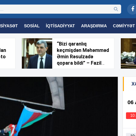
SIYASƏT
SOSIAL
İQTISADIYYAT
ARAŞDIRMA
CƏMIYYƏT
OGIYA
TƏHSIL
SAĞLAMLIQ
MARAQLI
TRIBUNA TV
“Bizi qaranlıq
dan
keçmişdən Məhəmməd
oto
Əmin Rəsulzadə
qopara bildi” – Fazil
Mustafa
X
06
10