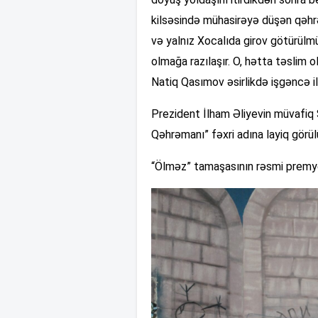
kilsəsində mühasirəyə düşən qəh
və yalnız Xocalıda girov götürülm
olmağa razılaşır. O, hətta təslim
Natiq Qasımov əsirlikdə işgəncə ilə
Prezident İlham Əliyevin müvafiq 
Qəhrəmanı” fəxri adına layiq görül
“Ölməz” tamaşasının rəsmi premyer