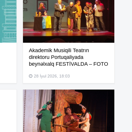
17
16
Akademik Musiqili Teatrın
direktoru Portuqaliyada
beynəlxalq FESTİVALDA – FOTO
16
28 İyul 2026, 18:03
16
16