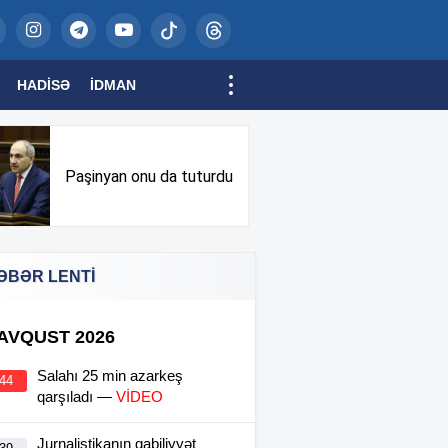
HADISƏ
İDMAN
Paşinyan onu da tuturdu
ƏBƏR LENTİ
 AVQUST 2026
Salahı 25 min azarkeş
:44
qarşıladı —
VİDEO
Jurnalistikanın qabiliyyət