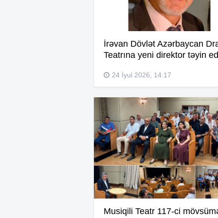
İrəvan Dövlət Azərbaycan D
Teatrına yeni direktor təyin ed
24 İyul 2026, 14:17
Musiqili Teatr 117-ci mövsüm