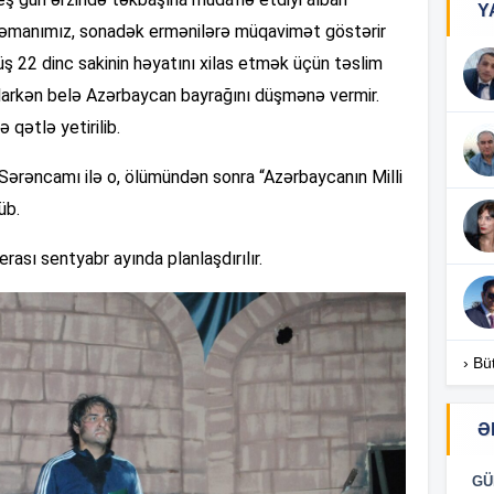
Y
rəmanımız, sonadək ermənilərə müqavimət göstərir
üş 22 dinc sakinin həyatını xilas etmək üçün təslim
05
 olarkən belə Azərbaycan bayrağını düşmənə vermir.
 qətlə yetirilib.
20
Sərəncamı ilə o, ölümündən sonra “Azərbaycanın Milli
20
üb.
ası sentyabr ayında planlaşdırılır.
20
› Bü
20
Ə
20
GÜ