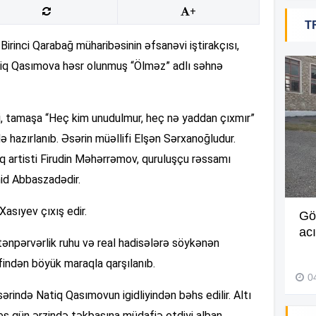
+
10
T
rinci Qarabağ müharibəsinin əfsanəvi iştirakçısı,
tiq Qasımova həsr olunmuş “Ölməz” adlı səhnə
10
b ki, tamaşa “Heç kim unudulmur, heç nə yaddan çıxmır”
09
də hazırlanıb. Əsərin müəllifi Elşən Sərxanoğludur.
q artisti Firudin Məhərrəmov, quruluşçu rəssamı
09
mid Abbaszadədir.
sıyev çıxış edir.
Müdir maaşa görə etiraz edən
Gö
09
işçini döyüb? –
Video
ac
tənpərvərlik ruhu və real hadisələrə söykənən
27 İyul 2026, 11:18
əfindən böyük maraqla qarşılanıb.
0
ərində Natiq Qasımovun igidliyindən bəhs edilir. Altı
09
beş gün ərzində təkbaşına müdafiə etdiyi alban