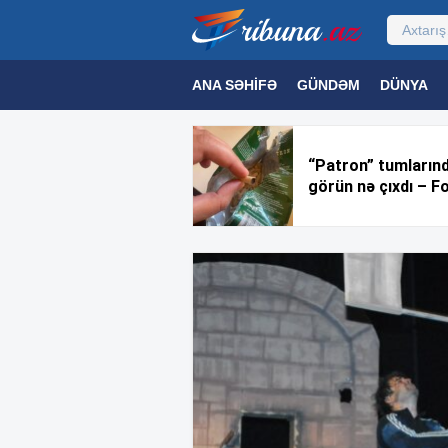
ANA SƏHIFƏ
GÜNDƏM
DÜNYA
MƏDƏNIYYƏT
MAQAZIN
TEXNOL
“Patron” tumların
görün nə çıxdı – F