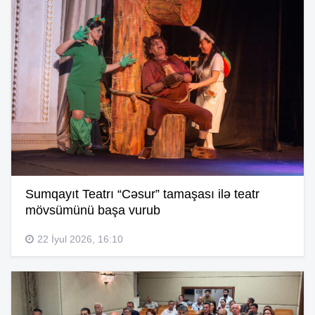
Sumqayıt Teatrı “Cəsur” tamaşası ilə teatr
mövsümünü başa vurub
22 İyul 2026, 16:10