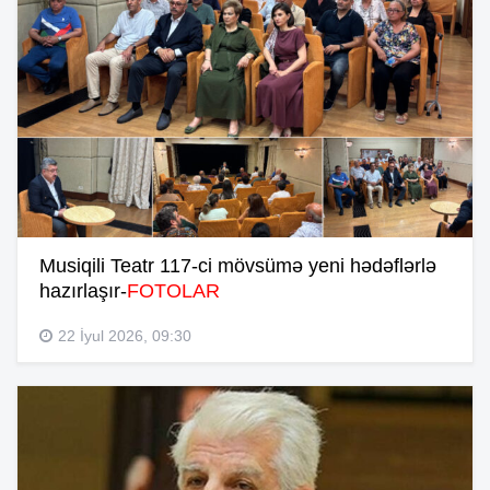
Musiqili Teatr 117-ci mövsümə yeni hədəflərlə
hazırlaşır-
FOTOLAR
22 İyul 2026, 09:30