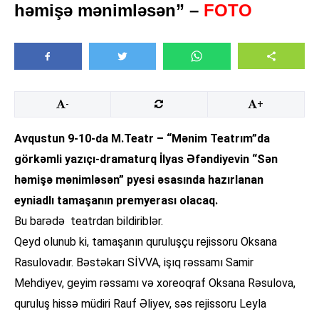
həmişə mənimləsən” –
FOTO
-
+
Avqustun 9-10-da M.Teatr – “Mənim Teatrım”da
görkəmli yazıçı-dramaturq İlyas Əfəndiyevin “Sən
həmişə mənimləsən” pyesi əsasında hazırlanan
eyniadlı tamaşanın premyerası olacaq.
Bu barədə teatrdan bildiriblər.
Qeyd olunub ki, tamaşanın quruluşçu rejissoru Oksana
Rasulovadır. Bəstəkarı SİVVA, işıq rəssamı Samir
Mehdiyev, geyim rəssamı və xoreoqraf Oksana Rəsulova,
quruluş hissə müdiri Rauf Əliyev, səs rejissoru Leyla