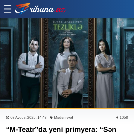
08 Avqust 2025, 14:48
Mədəniyyət
1058
“M-Teatr”da yeni primyera: “Sən