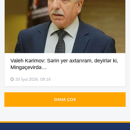
Valeh Kərimov: Sərin yer axtarıram, deyirlər ki,
Mingəçevirdə…
20 İyul 2026, 09:16
DAHA ÇOX