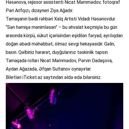
Həsənova, rejissor assistenti Nicat Məmmədov, fotoqraf
Pəri Arifqızı, dizayneri Ziya Ağadır.
Tamaşanın bədii rəhbəri Xalq Artisti Vidadi Həsənovdur.
“Sən həmişə mənimləsən” – bu əhvalat keçmişlə bu gün
arasında körpü, sükut içərisindən eşidilən fəryad, ayrılıqdan
doğan əbədi məhəbbət, ölməz sevgi hekayəsidir. Gəlin,
baxın. Qəlbiniz hərarət, duyğularınız təskinlik tapsın.
Tamaşada rolları Nicat Məmmədov, Pərvin Dadaşova,
Aydan Ağazadə, Əfqan Sultanov oynayırlar.
Biletləri iTicket.az saytından əldə edə bilərsiniz.