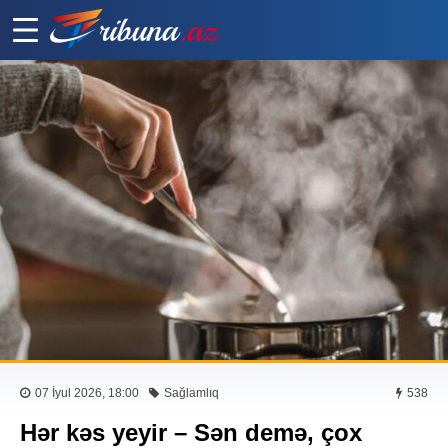
07 İyul 2026, 18:00
Sağlamlıq
538
Hər kəs yeyir – Sən demə, çox