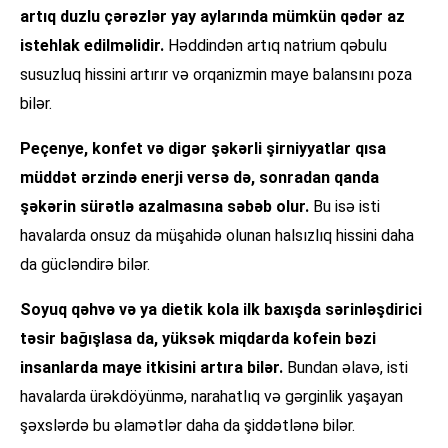
artıq duzlu çərəzlər yay aylarında mümkün qədər az
istehlak edilməlidir.
Həddindən artıq natrium qəbulu
susuzluq hissini artırır və orqanizmin maye balansını poza
bilər.
Peçenye, konfet və digər şəkərli şirniyyatlar qısa
müddət ərzində enerji versə də, sonradan qanda
şəkərin sürətlə azalmasına səbəb olur.
Bu isə isti
havalarda onsuz da müşahidə olunan halsızlıq hissini daha
da gücləndirə bilər.
Soyuq qəhvə və ya dietik kola ilk baxışda sərinləşdirici
təsir bağışlasa da, yüksək miqdarda kofein bəzi
insanlarda maye itkisini artıra bilər.
Bundan əlavə, isti
havalarda ürəkdöyünmə, narahatlıq və gərginlik yaşayan
şəxslərdə bu əlamətlər daha da şiddətlənə bilər.