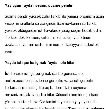
Yay üçün faydalı seçim: süzmə pendir
Süzmə pendir yüksək zülal tərkibi ilə yanaşı, orqanizm üçün
vacib minerallarla da zəngindir. Bəzi növlərinin su tərkibi
yüksək olduğundan isti havalarda yaxşı seçim hesab edilir.
Tərkibindəki kalsium, kalium, maqnezium və natrium
əzələlərin və sinir sisteminin normal fəaliyyətinə dəstək
verir.
Yayda isti şorba içmək faydalı ola bilər
İsti havada isti şorba içmək qəribə görünsə də,
mütəxəssislərin sözlərinə görə, ilıq və ya isti şorbalar
tərləməni stimullaşdıraraq bədənin təbii soyuma
mexanizmini aktivləşdirə bilər. Xüsusilə pomidor şorbası
yüksək su tərkibi və C vitamini sayəsində yay aylarında
faydalı seçimlərdən biri hesab olunur. Tərəvəzli, ət bulyonu