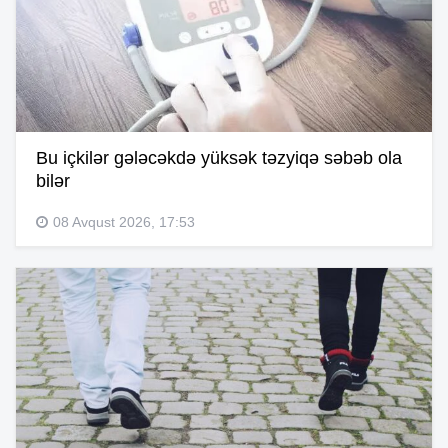
Bu içkilər gələcəkdə yüksək təzyiqə səbəb ola
bilər
08 Avqust 2026, 17:53