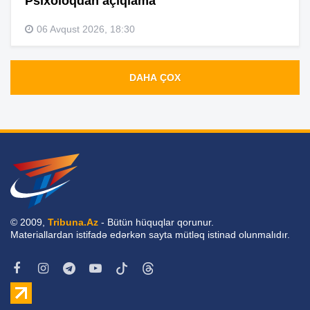
Psixoloqdan açıqlama
06 Avqust 2026, 18:30
DAHA ÇOX
© 2009,
Tribuna.Az
- Bütün hüquqlar qorunur.
Materiallardan istifadə edərkən sayta mütləq istinad olunmalıdır.