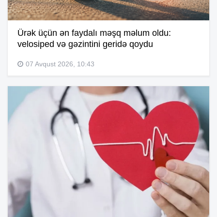
Ürək üçün ən faydalı məşq məlum oldu:
velosiped və gəzintini geridə qoydu
07 Avqust 2026, 10:43