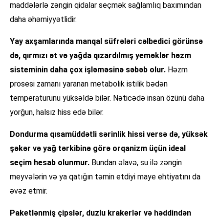
maddələrlə zəngin qidalar seçmək sağlamlıq baxımından
daha əhəmiyyətlidir.
Yay axşamlarında manqal süfrələri cəlbedici görünsə
də, qırmızı ət və yağda qızardılmış yeməklər həzm
sisteminin daha çox işləməsinə səbəb olur.
Həzm
prosesi zamanı yaranan metabolik istilik bədən
temperaturunu yüksəldə bilər. Nəticədə insan özünü daha
yorğun, halsız hiss edə bilər.
Dondurma qısamüddətli sərinlik hissi versə də, yüksək
şəkər və yağ tərkibinə görə orqanizm üçün ideal
seçim hesab olunmur.
Bundan əlavə, su ilə zəngin
meyvələrin və ya qatığın təmin etdiyi maye ehtiyatını da
əvəz etmir.
Paketlənmiş çipslər, duzlu krakerlər və həddindən