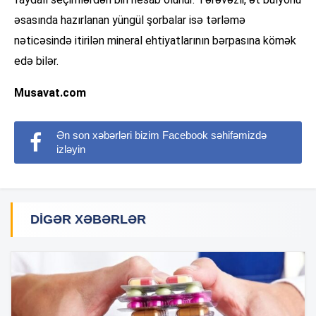
əsasında hazırlanan yüngül şorbalar isə tərləmə
nəticəsində itirilən mineral ehtiyatlarının bərpasına kömək
edə bilər.
Musavat.com
Ən son xəbərləri bizim Facebook səhifəmizdə
izləyin
DIGƏR XƏBƏRLƏR