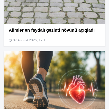
Alimlər ən faydalı gəzinti növünü açıqladı
07 Avqust 2026, 12:15