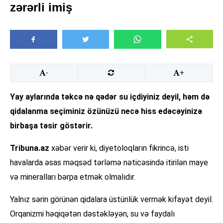
zərərli imiş
-
+
Yay aylarında təkcə nə qədər su içdiyiniz deyil, həm də
qidalanma seçiminiz özünüzü necə hiss edəcəyinizə
birbaşa təsir göstərir.
Tribuna.az
xəbər verir ki, diyetoloqların fikrincə, isti
havalarda əsas məqsəd tərləmə nəticəsində itirilən maye
və mineralları bərpa etmək olmalıdır.
Yalnız sərin görünən qidalara üstünlük vermək kifayət deyil.
Orqanizmi həqiqətən dəstəkləyən, su və faydalı