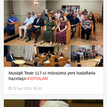
Musiqili Teatr 117-ci mövsümə yeni hədəflərlə
hazırlaşır-
FOTOLAR
22 İyul 2026, 09:30