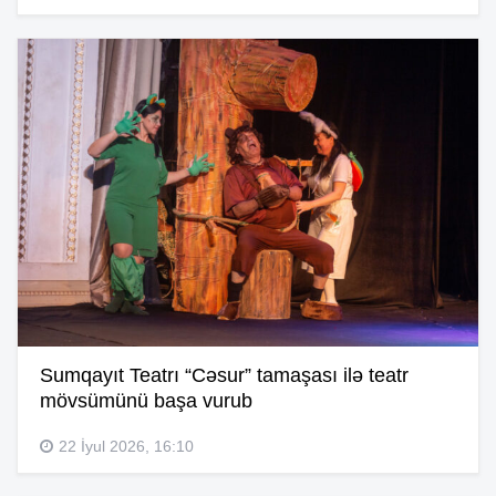
Sumqayıt Teatrı “Cəsur” tamaşası ilə teatr
mövsümünü başa vurub
22 İyul 2026, 16:10