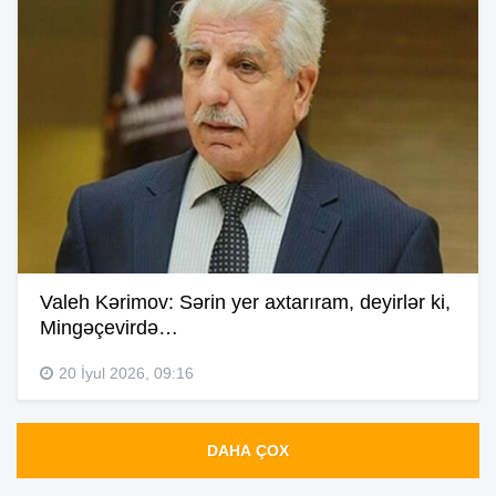
Valeh Kərimov: Sərin yer axtarıram, deyirlər ki,
Mingəçevirdə…
20 İyul 2026, 09:16
DAHA ÇOX