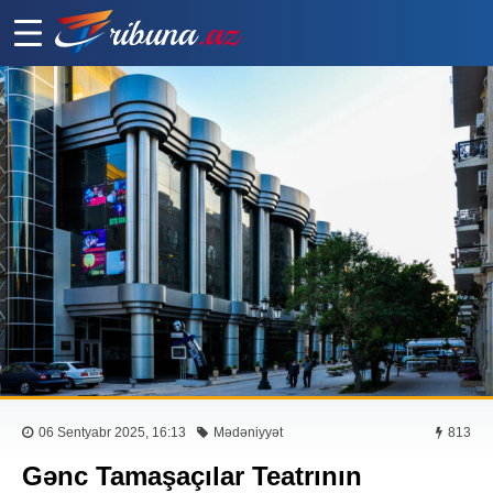
06 Sentyabr 2025, 16:13
Mədəniyyət
813
Gənc Tamaşaçılar Teatrının