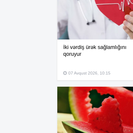
İki vərdiş ürək sağlamlığını
qoruyur
07 Avqust 2026, 10:15