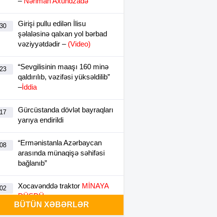
–
Nəriman Axundzadə
Girişi pullu edilən İlisu
:30
şəlaləsinə qalxan yol bərbad
vəziyyətdədir –
(Video)
“Sevgilisinin maaşı 160 minə
:23
qaldırılıb, vəzifəsi yüksəldilib”
–
İddia
Gürcüstanda dövlət bayraqları
:17
yarıya endirildi
“Ermənistanla Azərbaycan
:08
arasında münaqişə səhifəsi
bağlanıb”
Xocavənddə traktor
MİNAYA
:02
DÜŞDÜ
BÜTÜN XƏBƏRLƏR