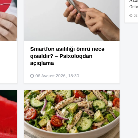
Azər
Orta
02
17
17
Smartfon asılılığı ömrü necə
qısaldır? – Psixoloqdan
açıqlama
17
06 Avqust 2026, 18:30
17
17