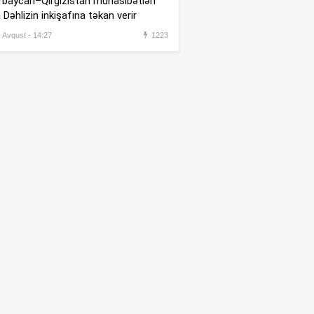
baycan–Qırğızıstan münasibətləri
oxuma, nə məcburdur”
 Dəhlizin inkişafına təkan verir
Kiberpolis əməliyyat keçirdi:
, Avqust - 14:27
1223
:54
Xarici saytları ələ keçirən
şəxslər tutuldu (VİDEO)
Prokurorluq həbs edilən rəislə
:52
bağlı məlumat yaydı
Rəşad Dağlı ilə bağlı SON
:48
DƏQİQƏ AÇIQLAMASI –
Azadlığa çıxır?
“Qiymətləndirmə sektoru
:41
iqtisadi islahatların mühüm
komponentidir”
Metrodakı təmirin kirayə
:11
bazarına təsiri –
Hansı
ərazilərdə qiymətlər artacaq?