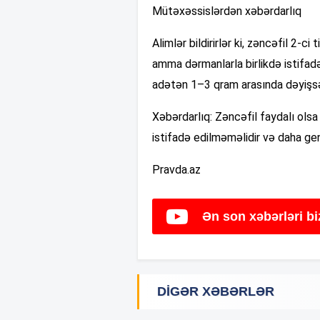
Mütəxəssislərdən xəbərdarlıq
Alimlər bildirirlər ki, zəncəfil 2-c
amma dərmanlarla birlikdə istifad
adətən 1–3 qram arasında dəyişs
Xəbərdarlıq: Zəncəfil faydalı ols
istifadə edilməməlidir və daha gen
Pravda.az
Ən son xəbərləri b
DIGƏR XƏBƏRLƏR