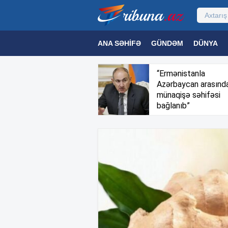
ANA SƏHIFƏ
GÜNDƏM
DÜNYA
MƏDƏNIYYƏT
MAQAZIN
TEXNOL
“Ermənistanla
Azərbaycan arasınd
münaqişə səhifəsi
bağlanıb”