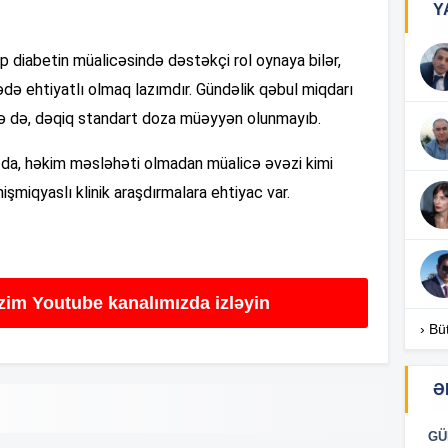
Y
07
i tip diabetin müalicəsində dəstəkçi rol oynaya bilər,
ədə ehtiyatlı olmaq lazımdır. Gündəlik qəbul miqdarı
20
ə də, dəqiq standart doza müəyyən olunmayıb.
20
a da, həkim məsləhəti olmadan müalicə əvəzi kimi
işmiqyaslı klinik araşdırmalara ehtiyac var.
20
19
izim Youtube kanalımızda izləyin
› Bü
19
Ə
19
GÜ