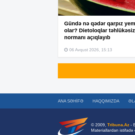
Gündə nə qədər qarpız ye
olar? Dietoloqlar təhlükəsiz
normanı açıqlayıb
06 Avqust 2026, 15:13
ANA SƏHIFƏ
HAQQIMIZDA
ƏL
© 2009,
Tribuna.Az
- 
Materiallardan istifadə