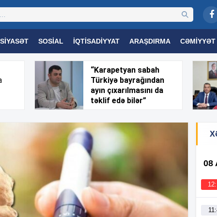
SIYASƏT
SOSIAL
İQTISADIYYAT
ARAŞDIRMA
CƏMIYYƏT
OGIYA
TƏHSIL
SAĞLAMLIQ
MARAQLI
TRIBUNA TV
“Karapetyan sabah
a
Türkiyə bayrağından
ayın çıxarılmasını da
təklif edə bilər”
X
08
12
11