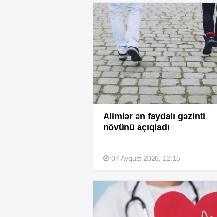
Alimlər ən faydalı gəzinti
növünü açıqladı
07 Avqust 2026, 12:15