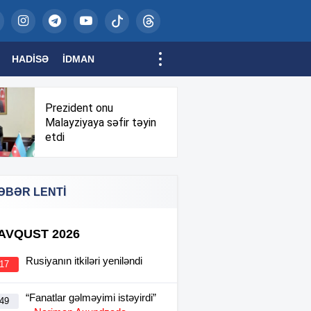
HADISƏ
İDMAN
Prezident onu
Malayziyaya səfir təyin
etdi
ƏBƏR LENTİ
 AVQUST 2026
Rusiyanın itkiləri yeniləndi
:17
“Fanatlar gəlməyimi istəyirdi”
:49