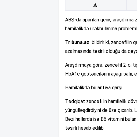
-
ABŞ-da aparılan geniş araşdırma zən
hamiləlikdə ürəkbulanma problemlər
Tribuna.az
bildirir ki, zəncəfilin
azalmasında təsirli olduğu da qeyd
Araşdırmaya görə, zəncəfil 2-ci t
HbA1c göstəricilərini aşağı salır, e
Hamiləlikdə bulantıya qarşı
Tədqiqat zəncəfilin hamiləlik döv
yüngülləşdirdiyini də üzə çıxarıb. 
Bəzi hallarda isə B6 vitamini bul
təsirli hesab edilib.