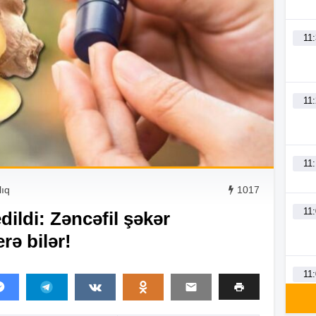
11
11
11
ıq
1017
11
dildi: Zəncəfil şəkər
rə bilər!
11