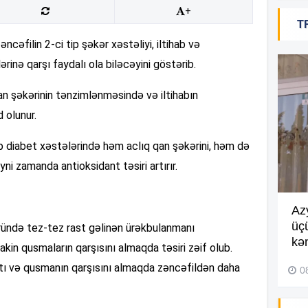
10
+
T
cəfilin 2-ci tip şəkər xəstəliyi, iltihab və
inə qarşı faydalı ola biləcəyini göstərib.
10
 qan şəkərinin tənzimlənməsində və iltihabın
 olunur.
10
ip diabet xəstələrində həm aclıq qan şəkərini, həm də
09
yni zamanda antioksidant təsiri artırır.
09
Göyçayda məktəb binası
Az
acınacaqlı durumda –
VİDEO
üç
ründə tez-tez rast gəlinən ürəkbulanmanı
kən
Lakin qusmaların qarşısını almaqda təsiri zəif olub.
04 Avqust 2026, 20:48
09
antı və qusmanın qarşısını almaqda zəncəfildən daha
0