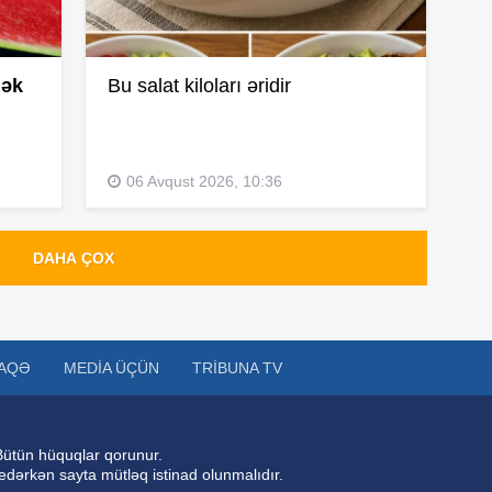
16
mək
Bu salat kiloları əridir
16
06 Avqust 2026, 10:36
16
DAHA ÇOX
16
16
AQƏ
MEDIA ÜÇÜN
TRIBUNA TV
16
Bütün hüquqlar qorunur.
 edərkən sayta mütləq istinad olunmalıdır.