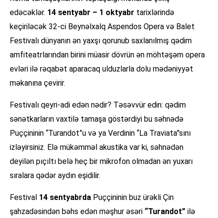
edəcəklər.
14 sentyabr – 1 oktyabr
tarixlərində
keçiriləcək 32-ci Beynəlxalq Aspendos Opera və Balet
Festivalı dünyanın ən yaxşı qorunub saxlanılmış qədim
amfiteatrlarından birini müasir dövrün ən möhtəşəm opera
evləri ilə rəqabət aparacaq ulduzlarla dolu mədəniyyət
məkanına çevirir.
Festivalı qeyri-adi edən nədir? Təsəvvür edin: qədim
sənətkarların vaxtilə tamaşa göstərdiyi bu səhnədə
Puççininin “Turandot”u və ya Verdinin “La Traviata”sını
izləyirsiniz. Elə mükəmməl akustika var ki, səhnədən
deyilən pıçıltı belə heç bir mikrofon olmadan ən yuxarı
sıralara qədər aydın eşidilir.
Festival
14 sentyabrda
Puççininin buz ürəkli Çin
şahzadəsindən bəhs edən məşhur əsəri
“Turandot”
ilə