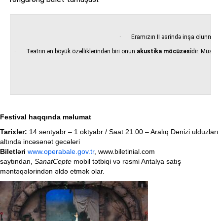
· Eramızın II əsrində inşa olunmu
· Teatrın ən böyük özəlliklərindən biri onun
akustika möcüzəsi
dir. Müasir
Festival haqqında məlumat
Tarixlər:
14 sentyabr – 1 oktyabr / Saat 21:00 – Aralıq Dənizi ulduzları
altında incəsənət gecələri
Biletləri
www.operabale.gov.tr
, www.biletinial.com
saytından,
SanatCepte
mobil tətbiqi və rəsmi Antalya satış
məntəqələrindən əldə etmək olar.