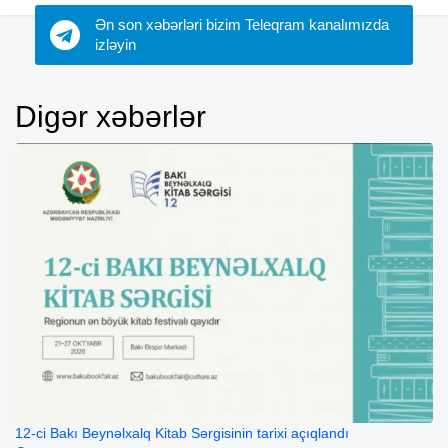
Ən son xəbərləri bizim Teleqram kanalımızda
izləyin
Digər xəbərlər
12-ci Bakı Beynəlxalq Kitab Sərgisinin tarixi açıqlandı