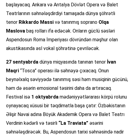
başlayacaq. Ankara və Antalya Dövlət Opera və Balet
Teatrlarının səhnələşdirdiyi tamaşada dünya şöhrətli
tenor
Rikkardo Massi
və tanınmış soprano
Olqa
Maslova
baş rolları ifa edəcək. Onların güclü səsləri
Aspendosun Roma İmperiyası dövründən məşhur olan
akustikasında əsl vokal şöhrətinə çevriləcək.
27 sentyabrda
dünya miqyasında tanınan tenor
İvan
Maqri
“Tosca” operası ilə səhnəyə çıxacaq. Onun
beynəlxalq səviyyədə tanınmış səsi həm musiqinin gücünü,
həm də əsərin emosional təsirini daha da artıracaq.
Festival isə
1 oktyabrda
mədəniyyətlərarası körpü rolunu
oynayacaq xüsusi bir təqdimatla başa çatır: Özbəkistanın
Əlişir Nəvai adına Böyük Akademik Opera və Balet Teatrı
Verdinin kədərli və təsirli
“La Traviata”
əsərini
səhnələşdirəcək. Bu, Aspendosun tarixi səhnəsində nadir