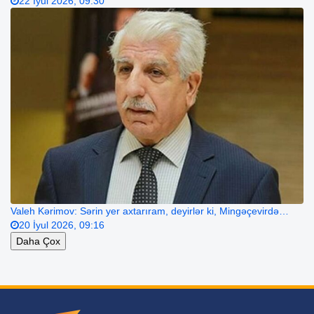
22 İyul 2026, 09:30
Valeh Kərimov: Sərin yer axtarıram, deyirlər ki, Mingəçevirdə…
20 İyul 2026, 09:16
Daha Çox