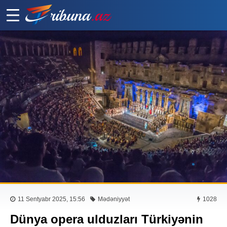
11 Sentyabr 2025, 15:56
Mədəniyyət
1028
Dünya opera ulduzları Türkiyənin