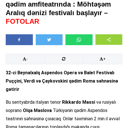
qədim amfiteatrında : Möhtəşəm
Aralıq dənizi festivalı başlayır –
FOTOLAR
-
+
32-ci Beynəlxalq Aspendos Opera və Balet Festivalı
Puççini, Verdi və Çaykovskini qədim Roma səhnəsinə
gətirir
Bu sentyabrda italyan tenor
Rikkardo Massi
və rusiyalı
soprano
Olqa Maslova
Türkiyənin qədim Aspendos
teatrının səhnəsinə çıxacaq. Onlar təxminən 2 min il əvvəl
Roma tamaşaçılarının toplaşdığı məkanda çıxış