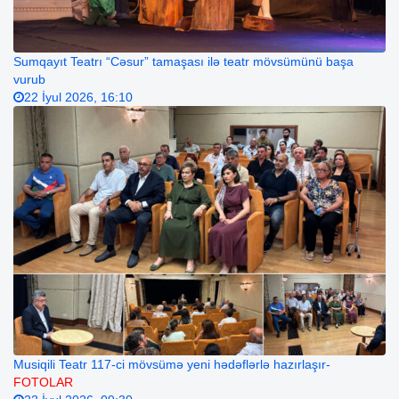
Sumqayıt Teatrı “Cəsur” tamaşası ilə teatr mövsümünü başa
vurub
22 İyul 2026, 16:10
Musiqili Teatr 117-ci mövsümə yeni hədəflərlə hazırlaşır-
FOTOLAR