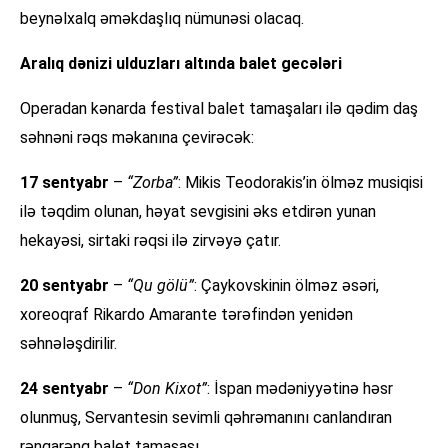
beynəlxalq əməkdaşlıq nümunəsi olacaq.
Aralıq dənizi ulduzları altında balet gecələri
Operadan kənarda festival balet tamaşaları ilə qədim daş
səhnəni rəqs məkanına çevirəcək:
17 sentyabr
–
“Zorba”
: Mikis Teodorakis’in ölməz musiqisi
ilə təqdim olunan, həyat sevgisini əks etdirən yunan
hekayəsi, sirtaki rəqsi ilə zirvəyə çatır.
20 sentyabr
–
“Qu gölü”
: Çaykovskinin ölməz əsəri,
xoreoqraf Rikardo Amarante tərəfindən yenidən
səhnələşdirilir.
24 sentyabr
–
“Don Kixot”
: İspan mədəniyyətinə həsr
olunmuş, Servantesin sevimli qəhrəmanını canlandıran
rəngarəng balet tamaşası.