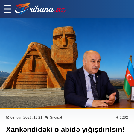
03 İyun 2026, 11:21
Siyasət
1262
Xankəndidəki o abidə yığışdırılsın!