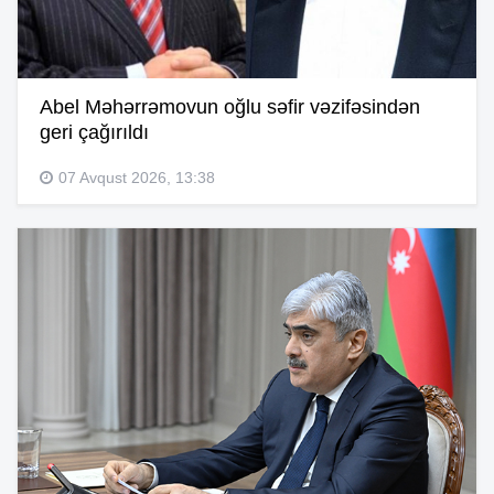
Abel Məhərrəmovun oğlu səfir vəzifəsindən
geri çağırıldı
07 Avqust 2026, 13:38