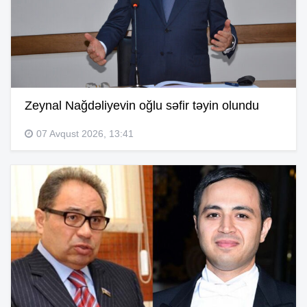
Zeynal Nağdəliyevin oğlu səfir təyin olundu
07 Avqust 2026, 13:41