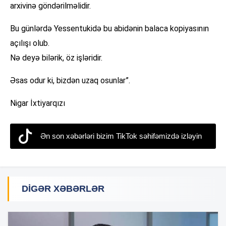
arxivinə göndərilməlidir.
Bu günlərdə Yessentukidə bu abidənin balaca kopiyasının
açılışı olub.
Nə deyə bilərik, öz işləridir.
Əsas odur ki, bizdən uzaq osunlar”.
Nigar İxtiyarqızı
Ən son xəbərləri bizim TikTok səhifəmizdə izləyin
DIGƏR XƏBƏRLƏR