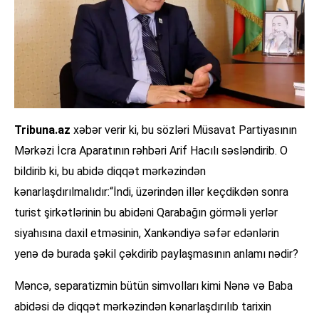
Tribuna.az
xəbər verir ki, bu sözləri Müsavat Partiyasının
Mərkəzi İcra Aparatının rəhbəri Arif Hacılı səsləndirib. O
bildirib ki, bu abidə diqqət mərkəzindən
kənarlaşdırılmalıdır:“İndi, üzərindən illər keçdikdən sonra
turist şirkətlərinin bu abidəni Qarabağın görməli yerlər
siyahısına daxil etməsinin, Xankəndiyə səfər edənlərin
yenə də burada şəkil çəkdirib paylaşmasının anlamı nədir?
Məncə, separatizmin bütün simvolları kimi Nənə və Baba
abidəsi də diqqət mərkəzindən kənarlaşdırılıb tarixin