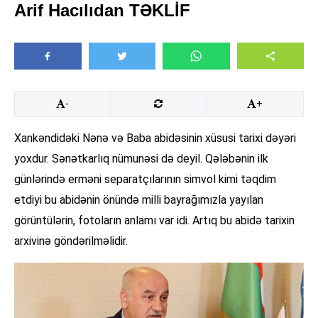
Arif Hacılıdan TƏKLİF
-
+
Xankəndidəki Nənə və Baba abidəsinin xüsusi tarixi dəyəri
yoxdur. Sənətkarlıq nümunəsi də deyil. Qələbənin ilk
günlərində erməni separatçılarının simvol kimi təqdim
etdiyi bu abidənin önündə milli bayrağımızla yayılan
görüntülərin, fotoların anlamı var idi. Artıq bu abidə tarixin
arxivinə göndərilməlidir.