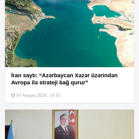
İran saytı: “Azərbaycan Xəzər üzərindən
Avropa ilə strateji bağ qurur”
07 Avqust 2026, 14:31