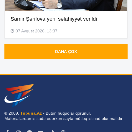
Samir Şərifova yeni səlahiyyət verildi
07 Avqust 2026, 13:37
DAHA ÇOX
© 2009,
Tribuna.Az
- Bütün hüquqlar qorunur.
Materiallardan istifadə edərkən sayta mütləq istinad olunmalıdır.