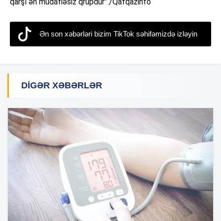
qarşı ən müdafiəsiz qrupdur”./Qafqazinfo
Ən son xəbərləri bizim TikTok səhifəmizdə izləyin
DIGƏR XƏBƏRLƏR