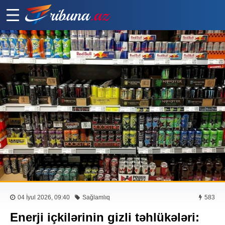
04 İyul 2026, 09:40
Sağlamlıq
583
Enerji içkilərinin gizli təhlükələri: