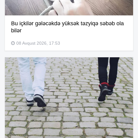
Bu içkilər gələcəkdə yüksək təzyiqə səbəb ola
bilər
08 Avqust 2026, 17:53