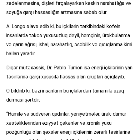
zədələnməsinə, dişləri fırçalayarkən kəskin narahatlığa və
soyuğa qarşı həssaslığın artmasına səbəb olur.
A. Longo əlavə edib ki, bu içkilərin tərkibindəki kofein
insanlarda təkcə yuxusuzluq deyil, həmçinin, ürəkbulanma
və qarın ağrısı, ishal, narahatlıq, əsəbilik və qıcıqlanma kimi
halları yaradır.
Digər mütəxəssis, Dr. Pablo Turrion isə enerji içkilərinin yan
təsirlərinə qarşı xüsusilə həssas olan qrupları açıqlayıb.
O bildirib ki, bəzi insanların bu içkilərdən tamamilə uzaq
durması şərtdir:
“Hamilə və südverən qadınlar, yeniyetmələr, ürək-damar
xəstəliklərindən əziyyət çəkənlər və xroniki yuxu
pozğunluğu olan şəxslər enerji içkilərinin zərərli təsirlərinə