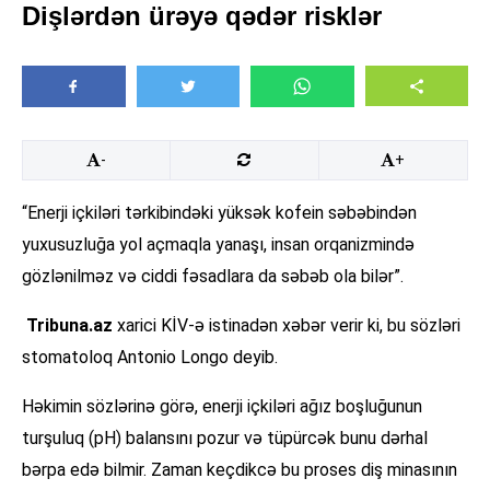
Dişlərdən ürəyə qədər risklər
-
+
“Enerji içkiləri tərkibindəki yüksək kofein səbəbindən
yuxusuzluğa yol açmaqla yanaşı, insan orqanizmində
gözlənilməz və ciddi fəsadlara da səbəb ola bilər”.
Tribuna.az
xarici KİV-ə istinadən xəbər verir ki, bu sözləri
stomatoloq Antonio Longo deyib.
Həkimin sözlərinə görə, enerji içkiləri ağız boşluğunun
turşuluq (pH) balansını pozur və tüpürcək bunu dərhal
bərpa edə bilmir. Zaman keçdikcə bu proses diş minasının