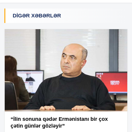
DIGƏR XƏBƏRLƏR
“İlin sonuna qədər Ermənistanı bir çox
çətin günlər gözləyir”