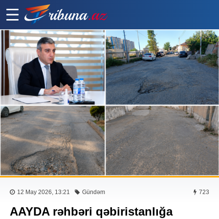
12 May 2026, 13:21
Gündəm
723
AAYDA rəhbəri qəbiristanlığa