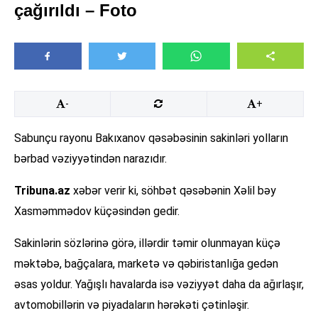
çağırıldı – Foto
-
+
Sabunçu rayonu Bakıxanov qəsəbəsinin sakinləri yolların
bərbad vəziyyətindən narazıdır.
Tribuna.az
xəbər verir ki, söhbət qəsəbənin Xəlil bəy
Xasməmmədov küçəsindən gedir.
Sakinlərin sözlərinə görə, illərdir təmir olunmayan küçə
məktəbə, bağçalara, marketə və qəbiristanlığa gedən
əsas yoldur. Yağışlı havalarda isə vəziyyət daha da ağırlaşır,
avtomobillərin və piyadaların hərəkəti çətinləşir.