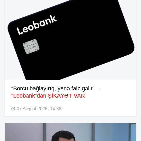
“Borcu bağlayırıq, yenə faiz gəlir” –
“Leobank”dan ŞİKAYƏT VAR
07 Avqust 2026, 14:38