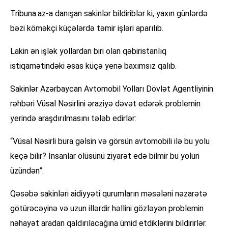
Tribuna.az-a danışan sakinlər bildiriblər ki, yaxın günlərdə
bəzi köməkçi küçələrdə təmir işləri aparılıb.
Lakin ən işlək yollardan biri olan qəbiristanlıq
istiqamətindəki əsas küçə yenə baxımsız qalıb.
Sakinlər Azərbaycan Avtomobil Yolları Dövlət Agentliyinin
rəhbəri Vüsal Nəsirlini əraziyə dəvət edərək problemin
yerində araşdırılmasını tələb edirlər:
“Vüsal Nəsirli bura gəlsin və görsün avtomobili ilə bu yolu
keçə bilir? İnsanlar ölüsünü ziyarət edə bilmir bu yolun
üzündən”.
Qəsəbə sakinləri aidiyyəti qurumların məsələni nəzarətə
götürəcəyinə və uzun illərdir həllini gözləyən problemin
nəhayət aradan qaldırılacağına ümid etdiklərini bildirirlər.