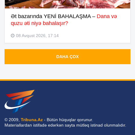
Ət bazarında YENİ BAHALAŞMA –
Dana və
quzu əti niyə bahalaşır?
08 Avqust 2026, 17:14
DAHA ÇOX
© 2009,
Tribuna.Az
- Bütün hüquqlar qorunur.
Materiallardan istifadə edərkən sayta mütləq istinad olunmalıdır.