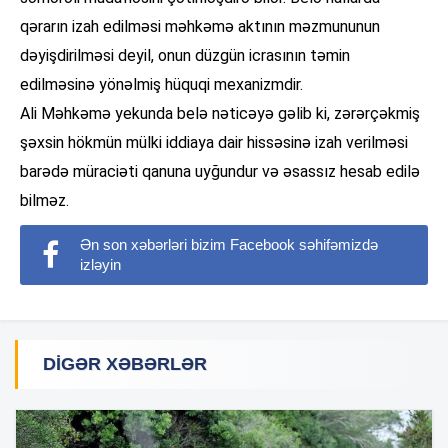
qərarın izah edilməsi məhkəmə aktının məzmununun
dəyişdirilməsi deyil, onun düzgün icrasının təmin
edilməsinə yönəlmiş hüquqi mexanizmdir.
Ali Məhkəmə yekunda belə nəticəyə gəlib ki, zərərçəkmiş
şəxsin hökmün mülki iddiaya dair hissəsinə izah verilməsi
barədə müraciəti qanuna uyğundur və əsassız hesab edilə
bilməz.
Ən son xəbərləri bizim Facebook səhifəmizdə
izləyin
DIGƏR XƏBƏRLƏR