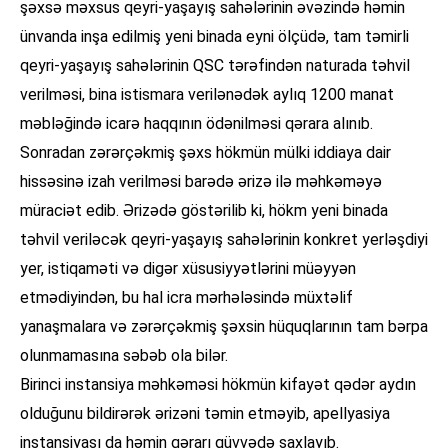
şəxsə məxsus qeyri-yaşayış sahələrinin əvəzində həmin
ünvanda inşa edilmiş yeni binada eyni ölçüdə, tam təmirli
qeyri-yaşayış sahələrinin QSC tərəfindən naturada təhvil
verilməsi, bina istismara verilənədək aylıq 1200 manat
məbləğində icarə haqqının ödənilməsi qərara alınıb.
Sonradan zərərçəkmiş şəxs hökmün mülki iddiaya dair
hissəsinə izah verilməsi barədə ərizə ilə məhkəməyə
müraciət edib. Ərizədə göstərilib ki, hökm yeni binada
təhvil veriləcək qeyri-yaşayış sahələrinin konkret yerləşdiyi
yer, istiqaməti və digər xüsusiyyətlərini müəyyən
etmədiyindən, bu hal icra mərhələsində müxtəlif
yanaşmalara və zərərçəkmiş şəxsin hüquqlarının tam bərpa
olunmamasına səbəb ola bilər.
Birinci instansiya məhkəməsi hökmün kifayət qədər aydın
olduğunu bildirərək ərizəni təmin etməyib, apellyasiya
instansiyası da həmin qərarı qüvvədə saxlayıb.