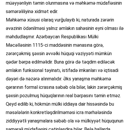
müəyyənliyin təmin olunmasına və məhkəmə müdafiəsinin
səmərəliliyinə xidmət edir.
Məhkəmə xüsusi olaraq vurğulayıb ki, naturada zərərin
əvəzinin ödənilməsi yalnız əmlakın sahəsinin eyni olması ilə
məhdudlaşmır. Azərbaycan Respublikası Mülki
Məcəlləsinin 1115-ci maddəsinin mənasına görə,
zərərçəkmiş şəxsin əvvəlki hüquqi vəziyyəti mümkün
qədər bərpa edilməlidir. Buna görə də təqdim ediləcək
əmlakın funksional təyinatı, istifadə imkanları və iqtisadi
dəyəri də nəzərə alınmalıdır. Əks yanaşma məhkəmə
qərarının formal icrasına səbəb ola bilər, lakin zərərçəkmiş
şəxsin pozulmuş hüquqlarının real bərpasını təmin etməz.
Qeyd edilib ki, hökmün mülki iddiaya dair hissəsində bu
məsələlərin konkretləşdirilməməsi icra mərhələsində
ziddiyyətli yanaşmalara səbəb ola və mülkiyyət hüququnun
səmərəli müdafiəsini çətinləşdirə bilər. Belə hallarda