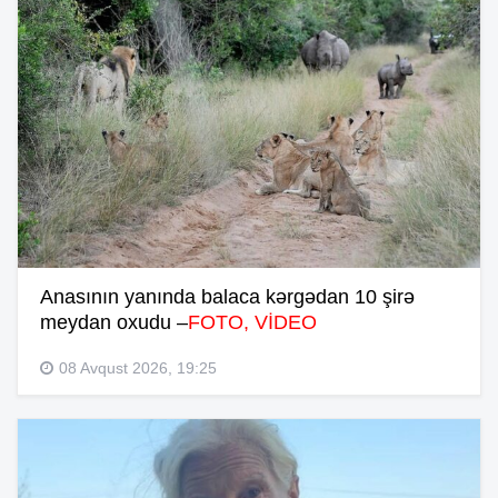
Anasının yanında balaca kərgədan 10 şirə
meydan oxudu –
FOTO, VİDEO
08 Avqust 2026, 19:25