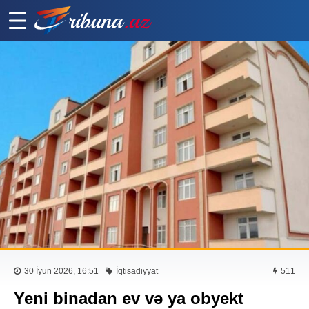
30 İyun 2026, 16:51
İqtisadiyyat
511
Yeni binadan ev və ya obyekt