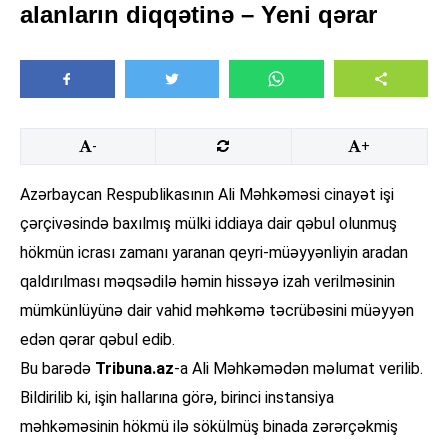
alanların diqqətinə – Yeni qərar
-
+
Azərbaycan Respublikasının Ali Məhkəməsi cinayət işi
çərçivəsində baxılmış mülki iddiaya dair qəbul olunmuş
hökmün icrası zamanı yaranan qeyri-müəyyənliyin aradan
qaldırılması məqsədilə həmin hissəyə izah verilməsinin
mümkünlüyünə dair vahid məhkəmə təcrübəsini müəyyən
edən qərar qəbul edib.
Bu barədə
Tribuna.az
-a Ali Məhkəmədən məlumat verilib.
Bildirilib ki, işin hallarına görə, birinci instansiya
məhkəməsinin hökmü ilə sökülmüş binada zərərçəkmiş