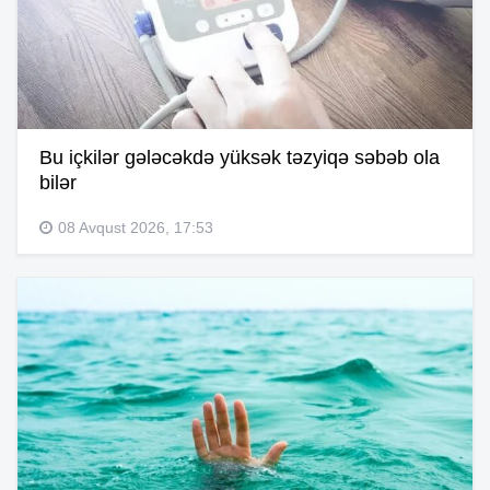
Bu içkilər gələcəkdə yüksək təzyiqə səbəb ola
bilər
08 Avqust 2026, 17:53