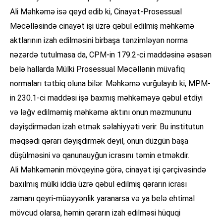
Ali Məhkəmə isə qeyd edib ki, Cinayət-Prosessual
Məcəlləsində cinayət işi üzrə qəbul edilmiş məhkəmə
aktlarının izah edilməsini birbaşa tənzimləyən norma
nəzərdə tutulmasa da, CPM-in 179.2-ci maddəsinə əsasən
belə hallarda Mülki Prosessual Məcəllənin müvafiq
normaları tətbiq oluna bilər. Məhkəmə vurğulayıb ki, MPM-
in 230.1-ci maddəsi işə baxmış məhkəməyə qəbul etdiyi
və ləğv edilməmiş məhkəmə aktını onun məzmununu
dəyişdirmədən izah etmək səlahiyyəti verir. Bu institutun
məqsədi qərarı dəyişdirmək deyil, onun düzgün başa
düşülməsini və qanunauyğun icrasını təmin etməkdir.
Ali Məhkəmənin mövqeyinə görə, cinayət işi çərçivəsində
baxılmış mülki iddia üzrə qəbul edilmiş qərarın icrası
zamanı qeyri-müəyyənlik yaranarsa və ya belə ehtimal
mövcud olarsa, həmin qərarın izah edilməsi hüquqi