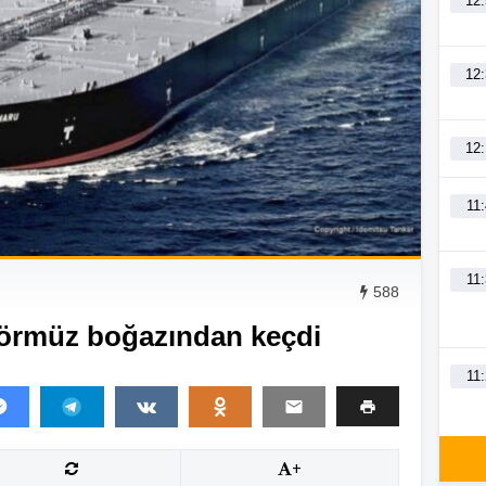
12
12
12
11
11
588
Hörmüz boğazından keçdi
11
+
11