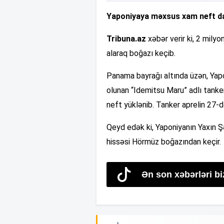
Yaponiyaya məxsus xam neft d
Tribuna.az
xəbər verir ki, 2 milyo
alaraq boğazı keçib.
Panama bayrağı altında üzən, Yapo
olunan “Idemitsu Maru” adlı tanke
neft yüklənib. Tanker aprelin 27
Qeyd edək ki, Yaponiyanın Yaxın Şə
hissəsi Hörmüz boğazından keçir.
Ən son xəbərləri bi