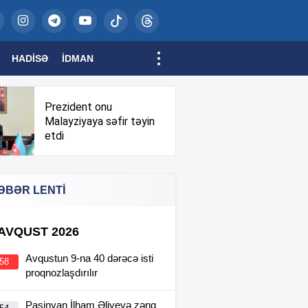
HADISƏ
İDMAN
Prezident onu
Malayziyaya səfir təyin
etdi
ƏBƏR LENTİ
 AVQUST 2026
Avqustun 9-na 40 dərəcə isti
:58
proqnozlaşdırılır
Paşinyan İlham Əliyevə zəng