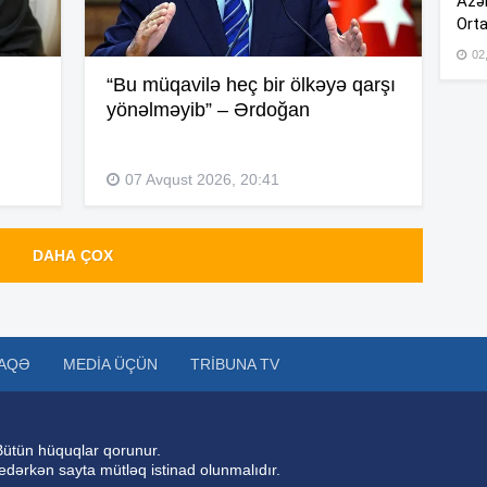
Azər
Orta
18
02
“Bu müqavilə heç bir ölkəyə qarşı
yönəlməyib” – Ərdoğan
18
07 Avqust 2026, 20:41
17
DAHA ÇOX
17
AQƏ
MEDIA ÜÇÜN
TRIBUNA TV
17
Bütün hüquqlar qorunur.
17
 edərkən sayta mütləq istinad olunmalıdır.