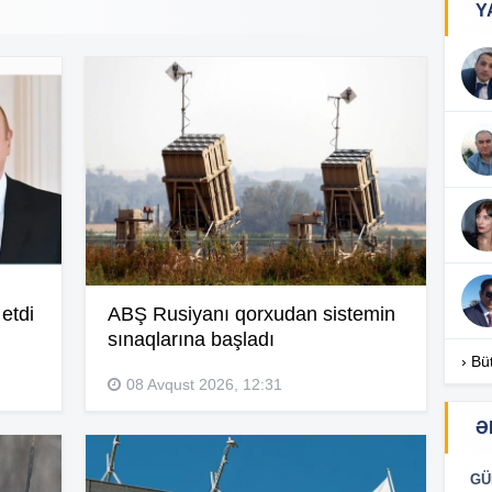
Y
09
09
07
etdi
ABŞ Rusiyanı qorxudan sistemin
20
sınaqlarına başladı
› Bü
08 Avqust 2026, 12:31
20
Ə
20
GÜ