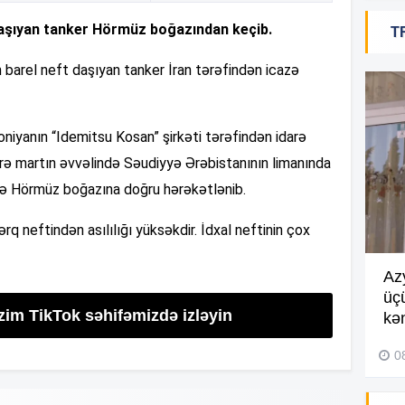
aşıyan tanker Hörmüz boğazından keçib.
T
11
n barel neft daşıyan tanker İran tərəfindən icazə
11
niyanın “Idemitsu Kosan” şirkəti tərəfindən idarə
rə martın əvvəlində Səudiyyə Ərəbistanının limanında
-də Hörmüz boğazına doğru hərəkətlənib.
10
rq neftindən asılılığı yüksəkdir. İdxal neftinin çox
10
Göyçayda məktəb binası
Az
acınacaqlı durumda –
VİDEO
üç
zim TikTok səhifəmizdə izləyin
kən
04 Avqust 2026, 20:48
10
0
09