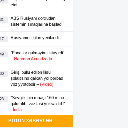
:54
etdi
ABŞ Rusiyanı qorxudan
:31
sistemin sınaqlarına başladı
Rusiyanın itkiləri yeniləndi
:17
“Fanatlar gəlməyimi istəyirdi”
:49
–
Nəriman Axundzadə
Girişi pullu edilən İlisu
:30
şəlaləsinə qalxan yol bərbad
vəziyyətdədir –
(Video)
“Sevgilisinin maaşı 160 minə
:23
qaldırılıb, vəzifəsi yüksəldilib”
–
İddia
BÜTÜN XƏBƏRLƏR
Gürcüstanda dövlət bayraqları
:17