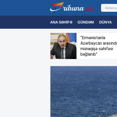
ANA SƏHIFƏ
GÜNDƏM
DÜNYA
MƏDƏNIYYƏT
MAQAZIN
TEXNOL
“Ermənistanla
Azərbaycan arasınd
münaqişə səhifəsi
bağlanıb”