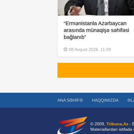
“Ermənistanla Azərbaycan
arasında münaqişə səhifəsi
bağlanıb”
08 Avqust 2026, 11:08
ANA SƏHIFƏ
HAQQIMIZDA
ƏL
© 2009,
Tribuna.Az
- 
Materiallardan istifadə