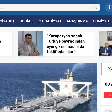
SIYASƏT
SOSIAL
İQTISADIYYAT
ARAŞDIRMA
CƏMIYYƏT
OGIYA
TƏHSIL
SAĞLAMLIQ
MARAQLI
TRIBUNA TV
“Karapetyan sabah
a
Türkiyə bayrağından
ayın çıxarılmasını da
təklif edə bilər”
X
08
12