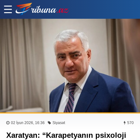
02 İyun 2026, 16:36
Siyasət
570
Xaratyan: “Karapetyanın psixoloji