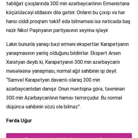
təbliğat çıxışlarında 300 min azərbaycanlının Ermənistana
köçürüləcəyi iddiasını dilə gətirir. Onların bu çıxışı və hər
hansı ciddi proqram təklif edə bilməməsi isə nəticədə baş
nazir Nikol Paşinyanın partiyasının xeyrinə işləyir.
Lakin bununla yanaşı bəzi erməni ekspertlər Karapetyanın
yanaşmasının yanlış olduğunu bildirirlər. Ekspert Arsen
Xaratyan deyib ki, Karapetyanın 300 min azərbaycanlı
məsələsinə yanaşması, normal ağıl sahibinin işi deyil.
“Samvel Karapetyan davamlı olaraq 300 min
azərbaycanlıdan danışır. Onun məntiqinə görə, təxminən
300 min Azərbaycanlının hamısı terrorçudur. Bu normal
düşüncə sahibinin sözü ola bilməz”.
Fərda Uğur