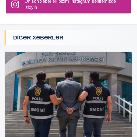
Ən son xəbərləri bizim Instagram səhifəmizdə
izləyin
DIGƏR XƏBƏRLƏR