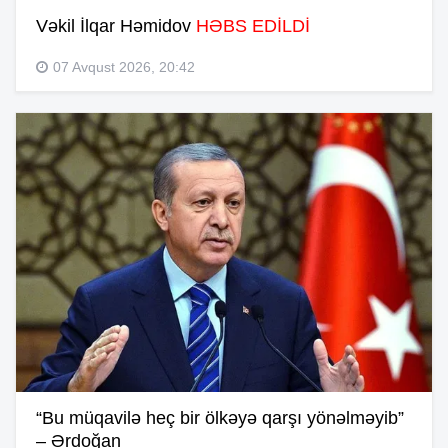
Vəkil İlqar Həmidov
HƏBS EDİLDİ
07 Avqust 2026, 20:42
“Bu müqavilə heç bir ölkəyə qarşı yönəlməyib”
– Ərdoğan