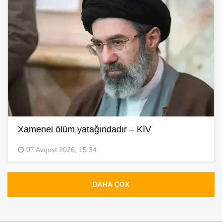
Xamenei ölüm yatağındadır – KİV
07 Avqust 2026, 15:34
DAHA ÇOX