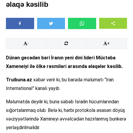
əlaqə kəsilib
-
+
Dünən gecədən bəri İranın yeni dini lideri Müctəba
Xameneiyi ilə ölkə rəsmiləri arasında əlaqələr kəsilib.
Truibuna.az
xəbər verir ki, bu barədə məlumatı “Iran
International” kanalı yayıb.
Məlumatda deyilir ki, buna səbəb İsrailin hücumlarından
sığortalanmaq olub. Belə ki, hərbi protokola əsasən döyüş
vəıziyyətlərində Xamineyi əvvəlcədən hazırlanmış bunkerə
yerləşdirilməlidir.