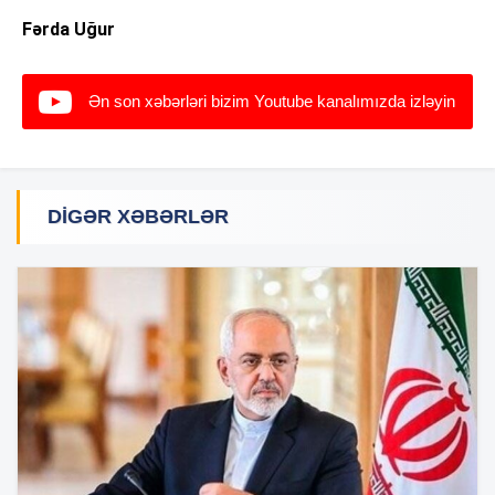
Fərda Uğur
Ən son xəbərləri bizim Youtube kanalımızda izləyin
DIGƏR XƏBƏRLƏR