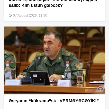
salıb: Kim üstün gələcək?
07 Avqust 2026, 11:30
Əsryanın “kükrəmə”si: “VERMƏYƏCƏYİK!”