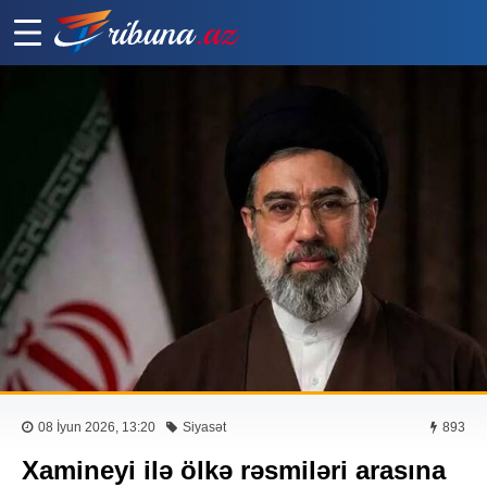
08 İyun 2026, 13:20
Siyasət
893
Xamineyi ilə ölkə rəsmiləri arasına