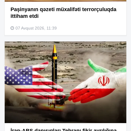
Paşinyanın qəzeti müxalifəti terrorçuluqda
ittiham etdi
07 Avqust 2026, 11:39
İran-ABŞ danışıqları Tehranı fikir ayrılığına