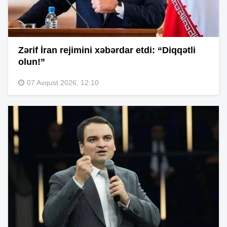
Zərif İran rejimini xəbərdar etdi: “Diqqətli
olun!”
07 Avqust 2026, 12:10