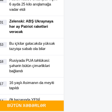
:44
6 ayda 25 kilo arıqlamağa
vadar etdi
Zelenski: ABŞ Ukraynaya
:01
hər ay Patriot raketləri
verəcək
Bu içkilər gələcəkdə yüksək
:53
təzyiqə səbəb ola bilər
Rusiyada PUA təhlükəsi:
:18
şəhərin bütün çimərlikləri
bağlandı
16 yaşlı Asimanın da meyiti
:17
tapıldı
Ət bazarında YENİ
:14
BAHALAŞMA –
Dana və quzu
BÜTÜN XƏBƏRLƏR
əti niyə bahalaşır?