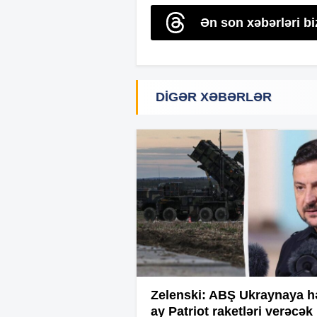
Ən son xəbərləri b
DIGƏR XƏBƏRLƏR
Zelenski: ABŞ Ukraynaya h
ay Patriot raketləri verəcək