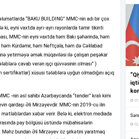
14
məlumatlarda “BAKU BUILDING” MMC-nin adı bir çox
ə ki, eyni vaxtda ayrı-ayrı rayonlarda təmir tikinti
14
 olması, MMC-nin eyni vaxtda həm Bakı şəhərində, həm
 həm Kürdəmir, həm Neftçala, həm də Cəlilabad
erinə yetirməyə əmək müqaviləsi ilə çalışan peşəkar
14
ələblərə cavab verən işçi qüvvəsinin olması” )
n sertifikatlar) xüsusi tələblərə uyğun olmadığını açıq
“Qi
13
iqt
kom
C -nin əsl sahibi Azərbaycanda “tender” kralı kimi
13
07
in qardaşı Əli Mirzəyevdir. MMC-nin 2019-cu ilin
 mətləblərdən xəbər verir. Belə ki, elektron mediada
Sənu
arasında pay bölgüsü üstündə mübahisələrin
01
13
. Məhz bundan Əli Mirzəyev öz şirkətini yaratmaq