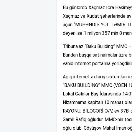
Bu günlərdə Xaçmaz İcra Hakimiyyə
Xaçmaz və Xudat şəhərlərində avto
üçün “MÜHƏNDİS YOL TƏMİR TİKİN
dəyəri isə 1 milyon 357 min 8 mana
Tribuna.az “Baku Building” MMC –l
Bundan başqa satınalmalar üzrə b
vahid internet portalına yerləşdiri
Açıq internet axtarış sistemləri 
“BAKU BUILDING” MMC (VÖEN 1005
Lokal Gəlirlər Baş İdarəsində 14.0
Nizamnamə kapitalı 10 manat ola
RAYONU, BİLƏCƏRİ Ə/V, ev 37B-də
Samir Rafiq oğludur. MMC-nin təsi
oğlu olub. Göyüşov Mahal İman oğl