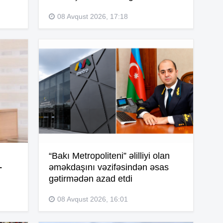
08 Avqust 2026, 17:18
10
09
09
09
“Bakı Metropoliteni” əlilliyi olan
–
əməkdaşını vəzifəsindən əsas
07
gətirmədən azad etdi
08 Avqust 2026, 16:01
20