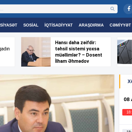
SIYASƏT
SOSIAL
İQTISADIYYAT
ARAŞDIRMA
CƏMIYYƏT
OGIYA
TƏHSIL
SAĞLAMLIQ
MARAQLI
TRIBUNA TV
Hansı daha zəifdir:
qadın
təhsil sistemi yoxsa
müəllimlər? – Dosent
İlham Əhmədov
X
08
18