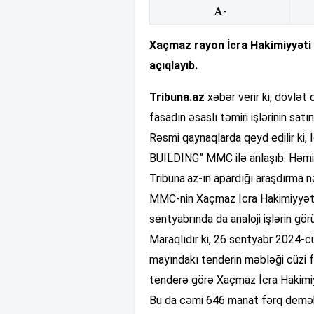
-
Xaçmaz rayon İcra Hakimiyyəti b
açıqlayıb.
Tribuna.az
xəbər verir ki, dövlət
fasadın əsaslı təmiri işlərinin satı
Rəsmi qaynaqlarda qeyd edilir ki, 
BUILDING” MMC ilə anlaşıb. Həmin
Tribuna.az-ın apardığı araşdırma
MMC-nin Xaçmaz İcra Hakimiyyəti il
sentyabrında da analoji işlərin gö
Maraqlıdır ki, 26 sentyabr 2024-cü 
mayındakı tenderin məbləği cüzi fə
tenderə görə Xaçmaz İcra Hakimi
Bu da cəmi 646 manat fərq demək