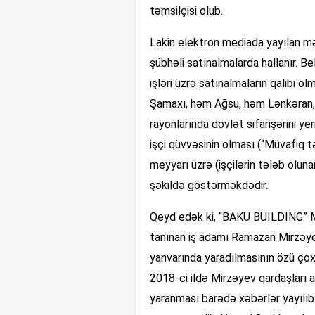
təmsilçisi olub.
Lakin elektron mediada yayılan 
şübhəli satınalmalarda hallanır. Bel
işləri üzrə satınalmaların qalibi
Şamaxı, həm Ağsu, həm Lənkəran,
rayonlarında dövlət sifarişərini y
işçi qüvvəsinin olması (“Müvafiq t
meyyarı üzrə (işçilərin tələb oluna
şəkildə göstərməkdədir.
Qeyd edək ki, “BAKU BUILDING” MM
tanınan iş adamı Ramazan Mirzəyev
yanvarında yaradılmasının özü çox
2018-ci ildə Mirzəyev qardaşları 
yaranması barədə xəbərlər yayılıb