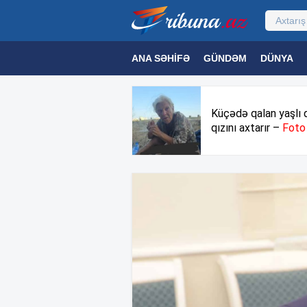
ANA SƏHIFƏ
GÜNDƏM
DÜNYA
MƏDƏNIYYƏT
MAQAZIN
TEXNOL
Küçədə qalan yaşlı 
qızını axtarır –
Foto