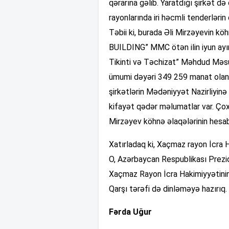
qərarına gəlib. Yaratdığı şirkət də
rayonlarında iri həcmli tenderlərin
Təbii ki, burada Əli Mirzəyevin kö
BUILDING” MMC ötən ilin iyun ayın
Tikinti və Təchizat” Məhdud Məsul
ümumi dəyəri 349 259 manat olan s
şirkətlərin Mədəniyyət Nazirliyinə
kifayət qədər məlumatlar var. Çox
Mirzəyev köhnə əlaqələrinin hesab
Xatırladaq ki, Xaçmaz rayon İcra 
O, Azərbaycan Respublikası Prezid
Xaçmaz Rayon İcra Hakimiyyətinin 
Qarşı tərəfi də dinləməyə hazırıq.
Fərda Uğur