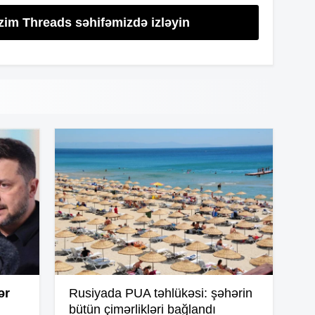
11
izim Threads səhifəmizdə izləyin
11
11
11
10
ər
Rusiyada PUA təhlükəsi: şəhərin
10
bütün çimərlikləri bağlandı