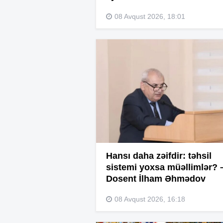
08 Avqust 2026, 18:01
Hansı daha zəifdir: təhsil
sistemi yoxsa müəllimlər? 
Dosent İlham Əhmədov
08 Avqust 2026, 16:18