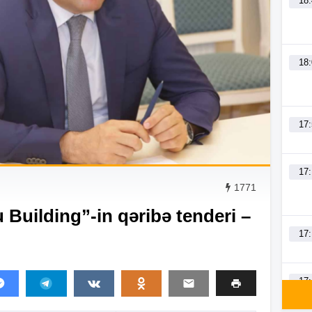
18
18
17
17
1771
 Building”-in qəribə tenderi –
17
17