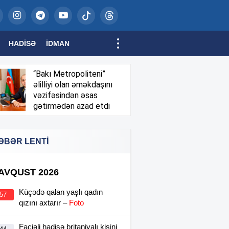
HADISƏ
İDMAN
“Bakı Metropoliteni”
əlilliyi olan əməkdaşını
vəzifəsindən əsas
gətirmədən azad etdi
ƏBƏR LENTİ
 AVQUST 2026
Küçədə qalan yaşlı qadın
:57
qızını axtarır –
Foto
Faciəli hadisə britaniyalı kişini