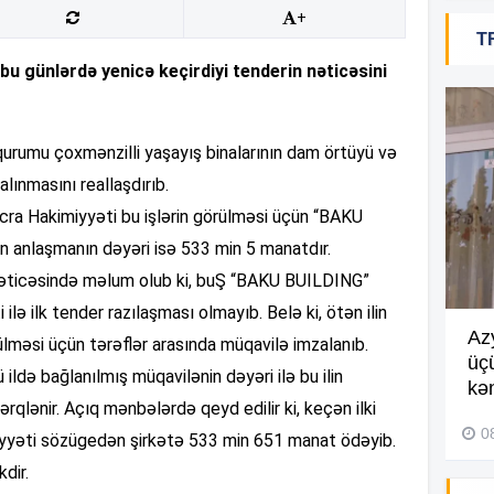
+
T
17
u günlərdə yenicə keçirdiyi tenderin nəticəsini
16
 qurumu çoxmənzilli yaşayış binalarının dam örtüyü və
nalınmasını reallaşdırıb.
İcra Hakimiyyəti bu işlərin görülməsi üçün “BAKU
16
 anlaşmanın dəyəri isə 533 min 5 manatdır.
 nəticəsində məlum olub ki, buŞ “BAKU BUILDING”
ə ilk tender razılaşması olmayıb. Belə ki, ötən ilin
Göyçayda məktəb binası
Az
rülməsi üçün tərəflər arasında müqavilə imzalanıb.
16
acınacaqlı durumda –
VİDEO
üç
ildə bağlanılmış müqavilənin dəyəri ilə bu ilin
kən
rqlənir. Açıq mənbələrdə qeyd edilir ki, keçən ilki
04 Avqust 2026, 20:48
0
yyəti sözügedən şirkətə 533 min 651 manat ödəyib.
15
dir.