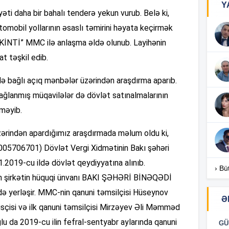
Y
15
ti daha bir bahalı tenderə yekun vurub. Belə ki,
mobil yollarının əsaslı təmirini həyata keçirmək
14
Tİ” MMC ilə anlaşma əldə olunub. Layihənin
t təşkil edib.
ə bağlı açıq mənbələr üzərindən araşdırma aparıb.
14
ağlanmış müqavilələr də dövlət satınalmalarının
lməyib.
14
üzərindən apardığımız araşdırmada məlum oldu ki,
706701) Dövlət Vergi Xidmətinin Bakı şəhəri
1.2019-cu ildə dövlət qeydiyyatına alınıb.
› Bü
14
n şirkətin hüquqi ünvanı BAKI ŞƏHƏRİ BİNƏQƏDİ
 yerləşir. MMC-nin qanuni təmsilçisi Hüseynov
Ə
sçisi və ilk qanuni təmsilçisi Mirzəyev Əli Məmməd
14
u da 2019-cu ilin fefral-sentyabr aylarında qanuni
GÜ