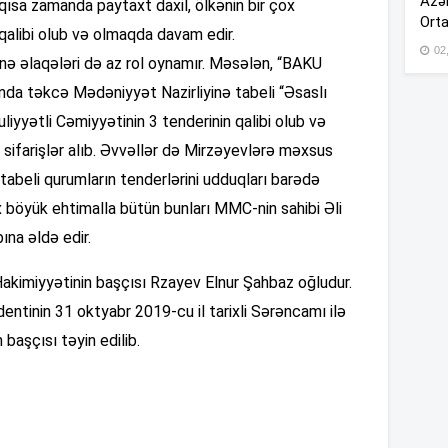
Azər
 qısa zamanda paytaxt daxil, ölkənin bir çox
Orta
 qalibi olub və olmaqda davam edir.
02
12
hnə əlaqələri də az rol oynamır. Məsələn, “BAKU
da təkcə Mədəniyyət Nazirliyinə tabeli “Əsaslı
iyyətli Cəmiyyətinin 3 tenderinin qalibi olub və
12
ifarişlər alıb. Əvvəllər də Mirzəyevlərə məxsus
 tabeli qurumların tenderlərini udduqları barədə
12
 böyük ehtimalla bütün bunları MMC-nin sahibi Əli
ına əldə edir.
12
Hakimiyyətinin başçısı Rzayev Elnur Şahbaz oğludur.
11
entinin 31 oktyabr 2019-cu il tarixli Sərəncamı ilə
başçısı təyin edilib.
11