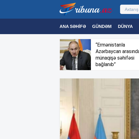
ANA SƏHIFƏ
GÜNDƏM
DÜNYA
MƏDƏNIYYƏT
MAQAZIN
TEXNOL
“Ermənistanla
Azərbaycan arasınd
münaqişə səhifəsi
bağlanıb”