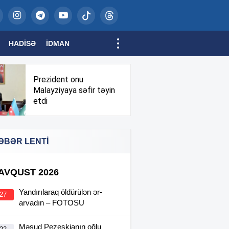
HADISƏ
İDMAN
Prezident onu
Malayziyaya səfir təyin
etdi
ƏBƏR LENTİ
 AVQUST 2026
Yandırılaraq öldürülən ər-
:27
arvadın – FOTOSU
Məsud Pezeşkianın oğlu