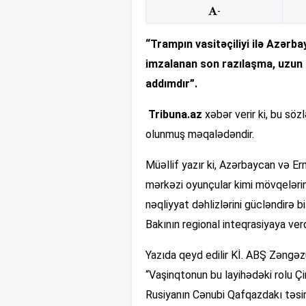
-
“Trampın vasitəçiliyi ilə Azər
imzalanan son razılaşma, uzun
addımdır”.
Tribuna.az
xəbər verir ki, bu söz
olunmuş məqalədəndir.
Müəllif yazır ki, Azərbaycan və Er
mərkəzi oyunçular kimi mövqeləri
nəqliyyat dəhlizlərini gücləndirə b
Bakının regional inteqrasiyaya verd
Yazıda qeyd edilir Kİ. ABŞ Zəngəzur
“Vaşinqtonun bu layihədəki rolu Çi
Rusiyanın Cənubi Qafqazdakı təsiri