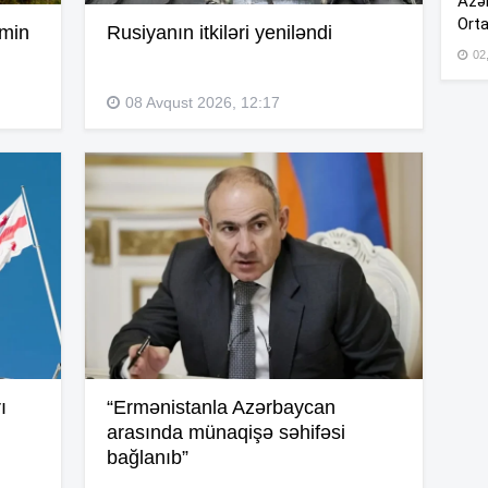
Azər
20
Orta
emin
Rusiyanın itkiləri yeniləndi
02
20
08 Avqust 2026, 12:17
19
19
19
19
ı
“Ermənistanla Azərbaycan
arasında münaqişə səhifəsi
19
bağlanıb”