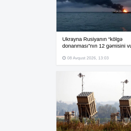
Ukrayna Rusiyanın “kölgə
donanması”nın 12 gəmisini v
08 Avqust 2026, 13:03