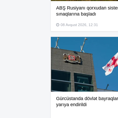
ABŞ Rusiyanı qorxudan sist
sınaqlarına başladı
08 Avqust 2026, 12:31
Gürcüstanda dövlət bayraqlar
yarıya endirildi