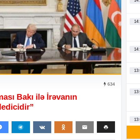
14
14
14
13
634
13
ası Bakı ilə İrəvanın
edicidir”
13