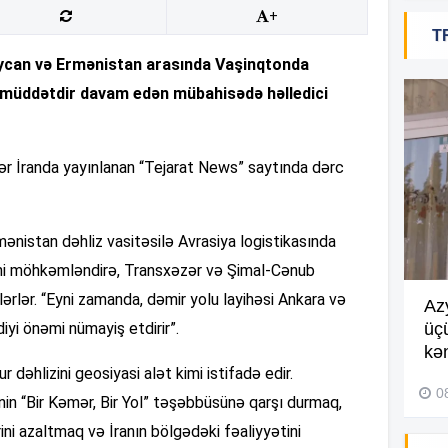
+
12
T
baycan və Ermənistan arasında Vaşinqtonda
 müddətdir davam edən mübahisədə həlledici
12
12
lər İranda yayınlanan “Tejarat News” saytında dərc
12
mənistan dəhliz vasitəsilə Avrasiya logistikasında
ni möhkəmləndirə, Transxəzər və Şimal-Cənub
11
ilərlər. “Eyni zamanda, dəmir yolu layihəsi Ankara və
Göyçayda məktəb binası
Az
iyi önəmi nümayiş etdirir”.
acınacaqlı durumda –
VİDEO
üç
11
kən
04 Avqust 2026, 20:48
 dəhlizini geosiyasi alət kimi istifadə edir.
0
nin “Bir Kəmər, Bir Yol” təşəbbüsünə qarşı durmaq,
ni azaltmaq və İranın bölgədəki fəaliyyətini
11