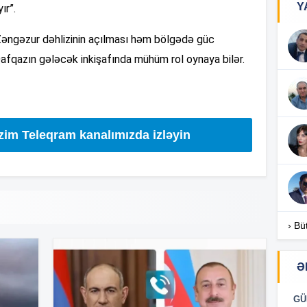
Y
ır”.
Zəngəzur dəhlizinin açılması həm bölgədə güc
11
afqazın gələcək inkişafında mühüm rol oynaya bilər.
11
izim Teleqram kanalımızda izləyin
11
10
› Bü
Ə
10
GÜ