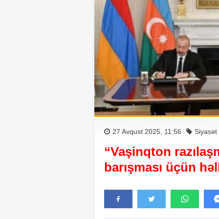
27 Avqust 2025, 11:56
Siyasət
“Vaşinqton razılaşm
barışması üçün həll