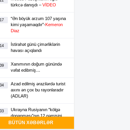
:22
türkcə danışdı –
VİDEO
“Ən böyük arzum 107 yaşına
:17
kimi yaşamaqdır”-
Kemeron
Diaz
İstirahət günü çimərliklərin
:14
havası açıqlandı
Xanımının doğum günündə
:09
vəfat edibmiş…
Azad edilmiş ərazilərdə turist
:04
axını ən çox bu rayonlaradır
(ADLAR)
Ukrayna Rusiyanın “kölgə
:03
donanması”nın 12 gəmisini
vurdu
BÜTÜN XƏBƏRLƏR