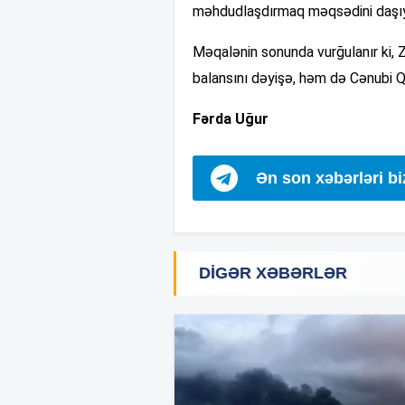
məhdudlaşdırmaq məqsədini daşıy
Məqalənin sonunda vurğulanır ki, 
balansını dəyişə, həm də Cənubi Q
Fərda Uğur
Ən son xəbərləri b
DIGƏR XƏBƏRLƏR