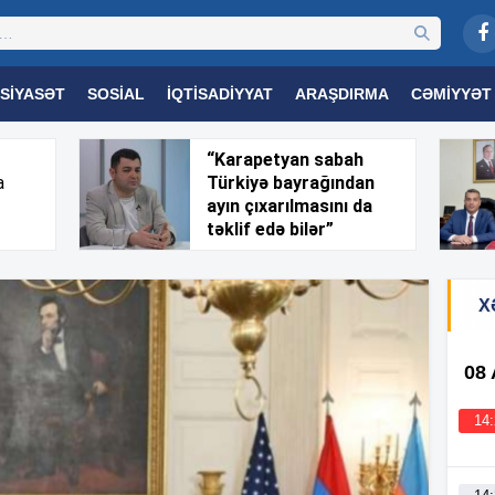
SIYASƏT
SOSIAL
İQTISADIYYAT
ARAŞDIRMA
CƏMIYYƏT
OGIYA
TƏHSIL
SAĞLAMLIQ
MARAQLI
TRIBUNA TV
“Karapetyan sabah
a
Türkiyə bayrağından
ayın çıxarılmasını da
təklif edə bilər”
X
08
14