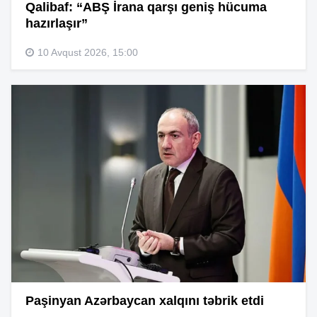
Qalibaf: “ABŞ İrana qarşı geniş hücuma
hazırlaşır”
10 Avqust 2026, 15:00
Paşinyan Azərbaycan xalqını təbrik etdi