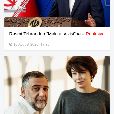
Rəsmi Tehrandan “Məkkə sazişi”nə –
Reaksiya
10 Avqust 2026, 17:26