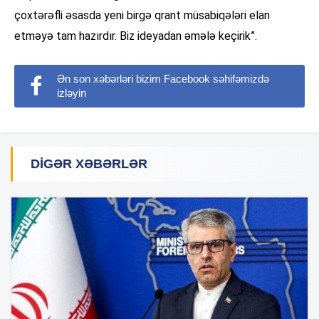
çoxtərəfli əsasda yeni birgə qrant müsabiqələri elan
etməyə tam hazırdır. Biz ideyadan əmələ keçirik”.
Ən son xəbərləri bizim Facebook səhifəmizdə
izləyin
DIGƏR XƏBƏRLƏR