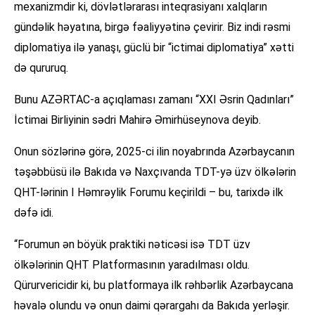
mexanizmdir ki, dövlətlərarası inteqrasiyanı xalqların
gündəlik həyatına, birgə fəaliyyətinə çevirir. Biz indi rəsmi
diplomatiya ilə yanaşı, güclü bir “ictimai diplomatiya” xətti
də qururuq.
Bunu AZƏRTAC-a açıqlaması zamanı “XXI Əsrin Qadınları”
İctimai Birliyinin sədri Mahirə Əmirhüseynova deyib.
Onun sözlərinə görə, 2025-ci ilin noyabrında Azərbaycanın
təşəbbüsü ilə Bakıda və Naxçıvanda TDT-yə üzv ölkələrin
QHT-lərinin I Həmrəylik Forumu keçirildi – bu, tarixdə ilk
dəfə idi.
“Forumun ən böyük praktiki nəticəsi isə TDT üzv
ölkələrinin QHT Platformasının yaradılması oldu.
Qürurvericidir ki, bu platformaya ilk rəhbərlik Azərbaycana
həvalə olundu və onun daimi qərargahı da Bakıda yerləşir.