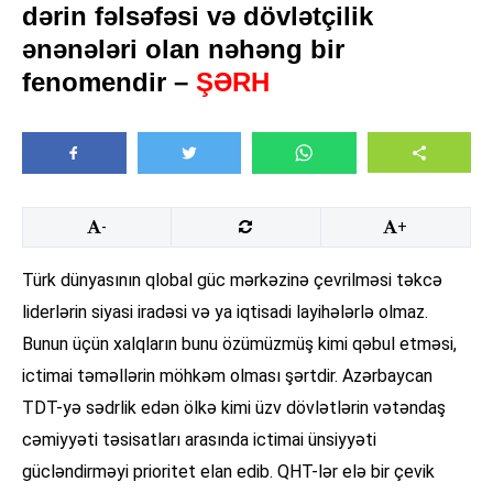
dərin fəlsəfəsi və dövlətçilik
ənənələri olan nəhəng bir
fenomendir –
ŞƏRH
-
+
Türk dünyasının qlobal güc mərkəzinə çevrilməsi təkcə
liderlərin siyasi iradəsi və ya iqtisadi layihələrlə olmaz.
Bunun üçün xalqların bunu özümüzmüş kimi qəbul etməsi,
ictimai təməllərin möhkəm olması şərtdir. Azərbaycan
TDT-yə sədrlik edən ölkə kimi üzv dövlətlərin vətəndaş
cəmiyyəti təsisatları arasında ictimai ünsiyyəti
gücləndirməyi prioritet elan edib. QHT-lər elə bir çevik