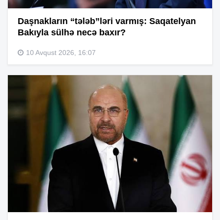
Daşnakların “tələb”ləri varmış: Saqatelyan
Bakıyla sülhə necə baxır?
10 Avqust 2026, 16:07