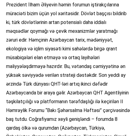
Prezident İlham Əliyevin həmin forumun iştirakçılarına
müraciəti bizim üçün yol xəritəsidir. Dövlət başçısı bildirib
ki, türk dövlətlərinin artan potensialı daha iddialı
məqsədlər qoymağı və çevik mexanizmlər yaratmağı
zəruri edir. Həmçinin Azərbaycan tarix, mədəniyyət,
ekologiya və iqlim siyasəti kimi sahələrdə birgə qrant
müsabiqələri elan etməyə və ortaq layihələri
maliyyələşdirməyə hazırdır. Bu, vətəndaş cəmiyyətinə ən
yüksək səviyyədə verilən strateji dəstəkdir. Son yeddi ay
ərzində Türk dünyası QHT-ləri artıq ikinci dəfədir
Azərbaycanda bir araya gəlir. Azərbaycan QHT Agentliyinin
təşkilatçılığı və platformanın tərəfdaşlığı ilə keçirilən II
Həmrəylik Forumu “Bakı Şəhərsalma Həftəsi” çərçivəsində
baş tutdu. Coğrafiyamız xeyli genişləndi – forumda 8
qardaş ölkə və qurumdan (Azərbaycan, Türkiyə,