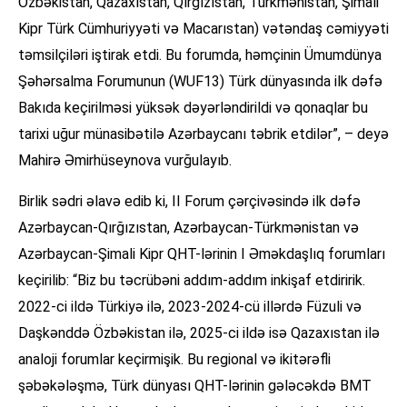
Özbəkistan, Qazaxıstan, Qırğızıstan, Türkmənistan, Şimali
Kipr Türk Cümhuriyyəti və Macarıstan) vətəndaş cəmiyyəti
təmsilçiləri iştirak etdi. Bu forumda, həmçinin Ümumdünya
Şəhərsalma Forumunun (WUF13) Türk dünyasında ilk dəfə
Bakıda keçirilməsi yüksək dəyərləndirildi və qonaqlar bu
tarixi uğur münasibətilə Azərbaycanı təbrik etdilər”, – deyə
Mahirə Əmirhüseynova vurğulayıb.
Birlik sədri əlavə edib ki, II Forum çərçivəsində ilk dəfə
Azərbaycan-Qırğızıstan, Azərbaycan-Türkmənistan və
Azərbaycan-Şimali Kipr QHT-lərinin I Əməkdaşlıq forumları
keçirilib: “Biz bu təcrübəni addım-addım inkişaf etdiririk.
2022-ci ildə Türkiyə ilə, 2023-2024-cü illərdə Füzuli və
Daşkənddə Özbəkistan ilə, 2025-ci ildə isə Qazaxıstan ilə
analoji forumlar keçirmişik. Bu regional və ikitərəfli
şəbəkələşmə, Türk dünyası QHT-lərinin gələcəkdə BMT