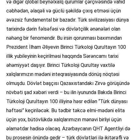
və digər qlobal beynəlxalq qurumlar çərçivəsində vahid
cəbhədən, əlaqəli və güclü şəkildə çıxış etməsi üçün
əvəzsiz fundamental bir bazadır. Türk sivilizasiyası dünya
tarixində dərin fəlsəfəsi və dövlətçilik ənənələri olan
nəhəng bir fenomendir. Bu irsin qorunması baxımından
Prezident İlham Əliyevin Birinci Türkoloji Qurultayın 100
illik yubileyinin keçirilməsi haqqında Sərəncamı tarixi
əhəmiyyət daşıyır. Birinci Türkoloji Qurultay vaxtilə
xalqlarımızın mədəni inteqrasiyasında dönüş nöqtəsi
olmuşdu. Dövlət başçısı Qazaxıstandakı Zirvə görüşündə
növbəti şad xəbəri verdi – bu ilin iyununda Bakıda Birinci
Türkoloji Qurultayın 100 illiyinə həsr edilən “Türk dünyası
həftəsi” keçiriləcək. Bu tədbir təkcə elmi-mədəni elita
üçün yox, bütövlükdə xalqlarımızın mənəvi birliyi üçün
əlamətdar hadisə olacaq. Azərbaycanın QHT Agentliyi də
bu prosesin önündə gedir – türk dövlətləri ilə ikitərəfli və